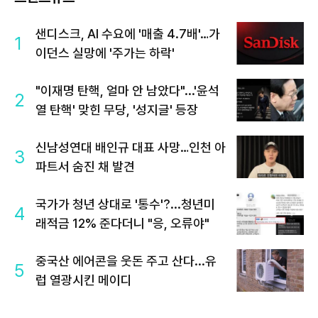
샌디스크, AI 수요에 '매출 4.7배'…가
1
이던스 실망에 '주가는 하락'
"이재명 탄핵, 얼마 안 남았다"...'윤석
2
열 탄핵' 맞힌 무당, '성지글' 등장
신남성연대 배인규 대표 사망…인천 아
3
파트서 숨진 채 발견
국가가 청년 상대로 '통수'?...청년미
4
래적금 12% 준다더니 "응, 오류야"
중국산 에어콘을 웃돈 주고 산다...유
5
럽 열광시킨 메이디