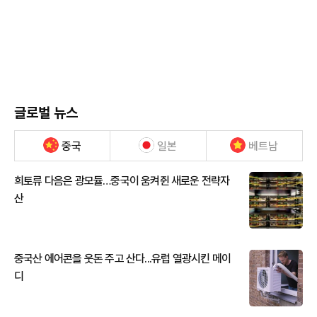
글로벌 뉴스
중국
일본
베트남
희토류 다음은 광모듈…중국이 움켜쥔 새로운 전략자
산
중국산 에어콘을 웃돈 주고 산다...유럽 열광시킨 메이
디