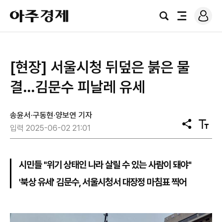
로
아
그
검
전
주
인
색
체
경
메
제
뉴
[현장] 서울시청 뒤덮은 붉은 물
결…김문수 피날레 유세
송윤서·구동현·양보연 기자
공
텍
입력 2025-06-02 21:01
유
스
트
크
기
시민들 "위기 상태인 나라 살릴 수 있는 사람이 돼야"
'북상 유세' 김문수, 서울시청서 대장정 마침표 찍어