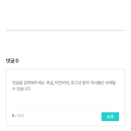
댓글
0
0
/ 300
등록