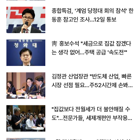
종합특검, '계엄 당정대 회의 참석' 한
동훈 참고인 조사...12일 통보
靑 홍보수석 "세금으로 집값 잡겠다
는 생각 없어…주택 공급 '속도전'"
김정관 산업장관 "반도체 산업, 빠른
시장 선점 필요…주52시간제 손봐
야"
"집값보다 전월세가 더 불안해질 수
도"…전문가들, 세제개편안 부작용
우려