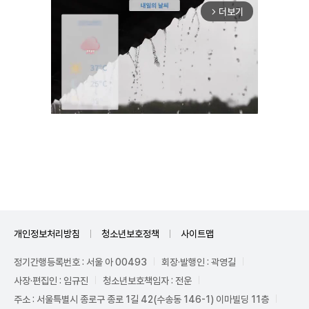
더보기
arrow_forward_ios
Unmute
개인정보처리방침
청소년보호정책
사이트맵
정기간행등록번호 : 서울 아 00493
회장·발행인 : 곽영길
사장·편집인 : 임규진
청소년보호책임자 : 전운
주소 : 서울특별시 종로구 종로 1길 42(수송동 146-1) 이마빌딩 11층