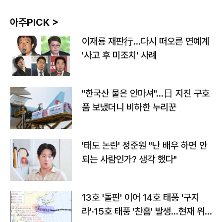
아주PICK >
이재룡 재판行…다시 떠오른 연예계
'사고 후 미조치' 사례
"한국산 물은 안마셔"…日 지진 구호
품 보냈더니 비하한 누리꾼
'태도 논란' 정준원 "난 배우 하면 안
되는 사람인가? 생각 했다"
13호 '돌핀' 이어 14호 태풍 '구지
라'·15호 태풍 '찬홈' 발생…현재 위