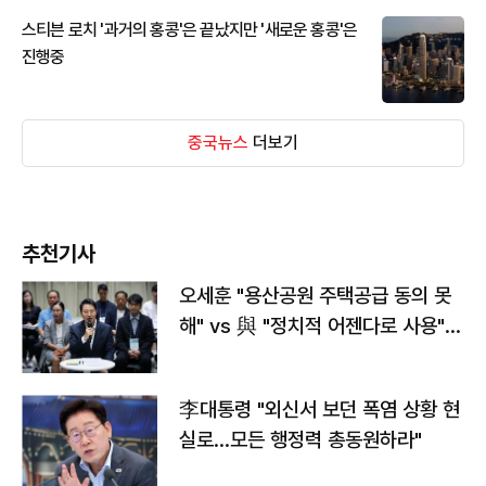
스티븐 로치 '과거의 홍콩'은 끝났지만 '새로운 홍콩'은
진행중
중국뉴스
더보기
추천기사
오세훈 "용산공원 주택공급 동의 못
해" vs 與 "정치적 어젠다로 사용"
맞불
李대통령 "외신서 보던 폭염 상황 현
실로…모든 행정력 총동원하라"