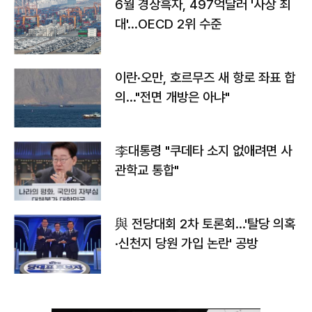
6월 경상흑자, 497억달러 '사상 최
대'…OECD 2위 수준
이란·오만, 호르무즈 새 항로 좌표 합
의…"전면 개방은 아냐"
李대통령 "쿠데타 소지 없애려면 사
관학교 통합"
與 전당대회 2차 토론회…'탈당 의혹
·신천지 당원 가입 논란' 공방