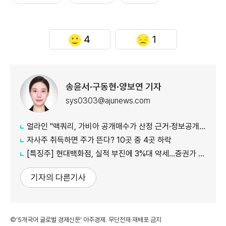
4
1
송윤서·구동현·양보연 기자
sys0303@ajunews.com
얼라인 "맥쿼리, 가비아 공개매수가 산정 근거·정보공개 더 밝혀야"
자사주 취득하면 주가 뜬다? 10곳 중 4곳 하락
[특징주] 현대백화점, 실적 부진에 3%대 약세…증권가 목표가 줄하향
기자의 다른기사
©'5개국어 글로벌 경제신문' 아주경제. 무단전재·재배포 금지