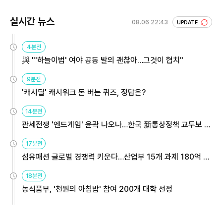
실시간 뉴스
08.06 22:43
UPDATE
4분전
與 "'하늘이법' 여야 공동 발의 괜찮아…그것이 협치"
9분전
'캐시딜' 캐시워크 돈 버는 퀴즈, 정답은?
14분전
관세전쟁 '엔드게임' 윤곽 나오나…한국 新통상정책 교두보 활
용해야
17분전
섬유패션 글로벌 경쟁력 키운다…산업부 15개 과제 180억 지
원
18분전
농식품부, '천원의 아침밥' 참여 200개 대학 선정