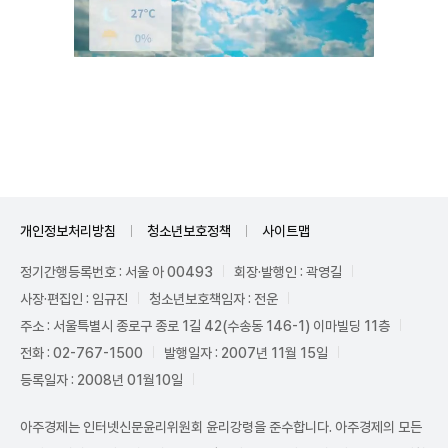
Unmute
개인정보처리방침
청소년보호정책
사이트맵
정기간행등록번호 : 서울 아 00493
회장·발행인 : 곽영길
사장·편집인 : 임규진
청소년보호책임자 : 전운
주소 : 서울특별시 종로구 종로 1길 42(수송동 146-1) 이마빌딩 11층
전화 : 02-767-1500
발행일자 : 2007년 11월 15일
등록일자 : 2008년 01월10일
아주경제는 인터넷신문윤리위원회 윤리강령을 준수합니다. 아주경제의 모든