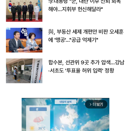
李대통령 "군, 내란 이후 신뢰 회복
해야…지휘부 헌신해달라"
與, 부동산 세제 개편안 비판 오세훈
에 '맹공'…"공급 억제기"
합수본, 선관위 9곳 추가 압색…강남
·서초도 '투표율 허위 입력' 정황
더보기
arrow_forward_ios