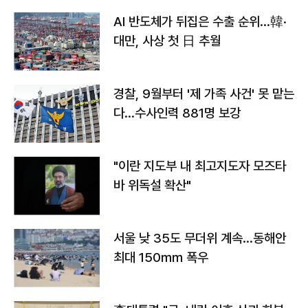
AI 반도체가 뒤집은 수출 순위…韓·
대만, 사상 첫 日 추월
경찰, 9월부터 '제 가족 사건' 못 맡는
다…수사인력 881명 보강
"이란 지도부 내 최고지도자 모즈타
바 위독설 확산"
서울 낮 35도 무더위 계속…동해안
최대 150㎜ 폭우