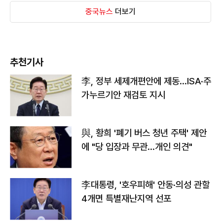
중국뉴스
더보기
추천기사
李, 정부 세제개편안에 제동…ISA·주
가누르기안 재검토 지시
與, 황희 '폐기 버스 청년 주택' 제안
에 "당 입장과 무관…개인 의견"
李대통령, '호우피해' 안동·의성 관할
4개면 특별재난지역 선포