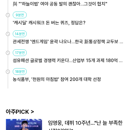
與 "'하늘이법' 여야 공동 발의 괜찮아…그것이 협치"
9분전
'캐시딜' 캐시워크 돈 버는 퀴즈, 정답은?
14분전
관세전쟁 '엔드게임' 윤곽 나오나…한국 新통상정책 교두보 활
용해야
17분전
섬유패션 글로벌 경쟁력 키운다…산업부 15개 과제 180억 지
원
18분전
농식품부, '천원의 아침밥' 참여 200개 대학 선정
아주PICK >
임영웅, 데뷔 10주년…"난 늘 부족한