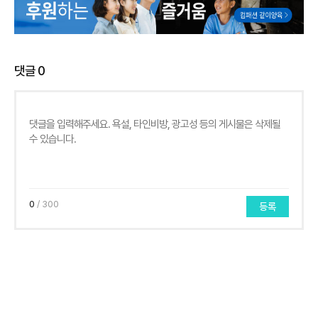
댓글
0
0
/ 300
등록