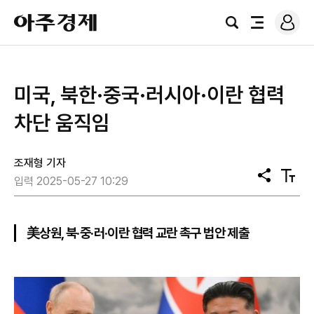
로
아
그
검
전
주
인
색
체
경
메
제
뉴
미국, 북한·중국·러시아·이란 협력
차단 움직임
조재형 기자
공
텍
입력 2025-05-27 10:29
유
스
트
크
기
美상원, 북·중·러·이란 협력 교란 촉구 법안 제출