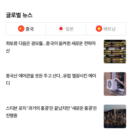
글로벌 뉴스
중국
일본
베트남
희토류 다음은 광모듈…중국이 움켜쥔 새로운 전략자
산
중국산 에어콘을 웃돈 주고 산다...유럽 열광시킨 메이
디
스티븐 로치 '과거의 홍콩'은 끝났지만 '새로운 홍콩'은
진행중