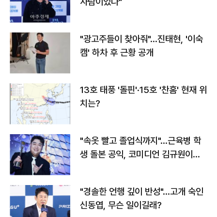
사람이었다"
"광고주들이 찾아줘"…진태현, '이숙
캠' 하차 후 근황 공개
13호 태풍 '돌핀'·15호 '찬홈' 현재 위
치는?
"속옷 빨고 졸업식까지"…근육병 학
생 돌본 공익, 코미디언 김규원이었
다
"경솔한 언행 깊이 반성"…고개 숙인
신동엽, 무슨 일이길래?