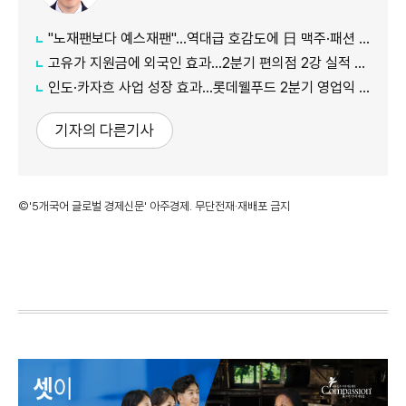
"노재팬보다 예스재팬"…역대급 호감도에 日 맥주·패션 '날개'
고유가 지원금에 외국인 효과…2분기 편의점 2강 실적 날았다
인도·카자흐 사업 성장 효과…롯데웰푸드 2분기 영업익 89%↑
기자의 다른기사
©'5개국어 글로벌 경제신문' 아주경제. 무단전재·재배포 금지