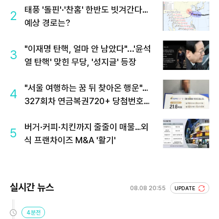
태풍 '돌핀'·'찬홈' 한반도 빗겨간다…
2
예상 경로는?
"이재명 탄핵, 얼마 안 남았다"...'윤석
3
열 탄핵' 맞힌 무당, '성지글' 등장
"서울 여행하는 꿈 뒤 찾아온 행운"…
4
327회차 연금복권720+ 당첨번호조
회 주목
버거·커피·치킨까지 줄줄이 매물…외
5
식 프랜차이즈 M&A '활기'
실시간 뉴스
08.08 20:55
UPDATE
4분전