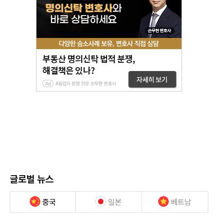
글로벌 뉴스
중국
일본
베트남