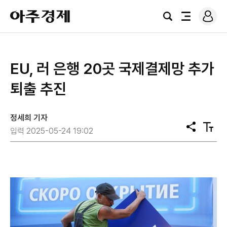
로
아
그
검
전
주
인
색
체
경
메
제
뉴
EU, 러 은행 20곳 국제결제망 추가
퇴출 추진
정세희 기자
공
텍
입력 2025-05-24 19:02
유
스
트
크
기