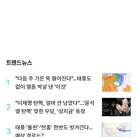
트렌드뉴스
"다음 주 기온 뚝 떨어진다"…태풍도
1
없이 열돔 박살 낸 '이것'
"이재명 탄핵, 얼마 안 남았다"...'윤석
2
열 탄핵' 맞힌 무당, '성지글' 등장
태풍 '돌핀'·'찬홈' 한반도 빗겨간다…
3
예상 경로는?