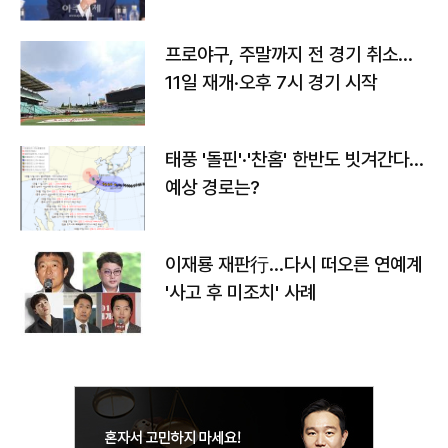
프로야구, 주말까지 전 경기 취소…
11일 재개·오후 7시 경기 시작
태풍 '돌핀'·'찬홈' 한반도 빗겨간다…
예상 경로는?
이재룡 재판行…다시 떠오른 연예계
'사고 후 미조치' 사례