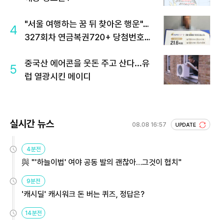
"서울 여행하는 꿈 뒤 찾아온 행운"…
4
327회차 연금복권720+ 당첨번호조
회 주목
중국산 에어콘을 웃돈 주고 산다...유
5
럽 열광시킨 메이디
실시간 뉴스
08.08 16:57
UPDATE
4분전
與 "'하늘이법' 여야 공동 발의 괜찮아…그것이 협치"
9분전
'캐시딜' 캐시워크 돈 버는 퀴즈, 정답은?
14분전