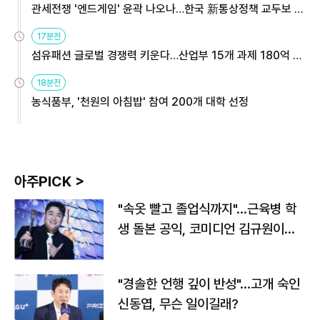
관세전쟁 '엔드게임' 윤곽 나오나…한국 新통상정책 교두보 활
용해야
17분전
섬유패션 글로벌 경쟁력 키운다…산업부 15개 과제 180억 지
원
18분전
농식품부, '천원의 아침밥' 참여 200개 대학 선정
아주PICK >
"속옷 빨고 졸업식까지"…근육병 학
생 돌본 공익, 코미디언 김규원이었
다
"경솔한 언행 깊이 반성"…고개 숙인
신동엽, 무슨 일이길래?