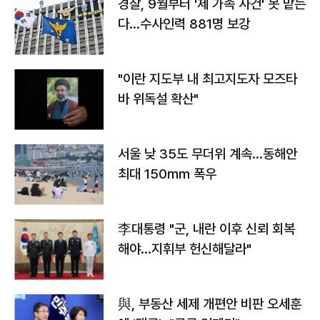
경찰, 9월부터 '제 가족 사건' 못 맡는
다…수사인력 881명 보강
"이란 지도부 내 최고지도자 모즈타
바 위독설 확산"
서울 낮 35도 무더위 계속…동해안
최대 150㎜ 폭우
李대통령 "군, 내란 이후 신뢰 회복
해야…지휘부 헌신해달라"
與, 부동산 세제 개편안 비판 오세훈