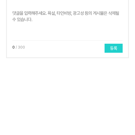
0
/ 300
등록