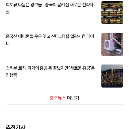
희토류 다음은 광모듈…중국이 움켜쥔 새로운 전략자
산
중국산 에어콘을 웃돈 주고 산다...유럽 열광시킨 메이
디
스티븐 로치 '과거의 홍콩'은 끝났지만 '새로운 홍콩'은
진행중
중국뉴스
더보기
추천기사