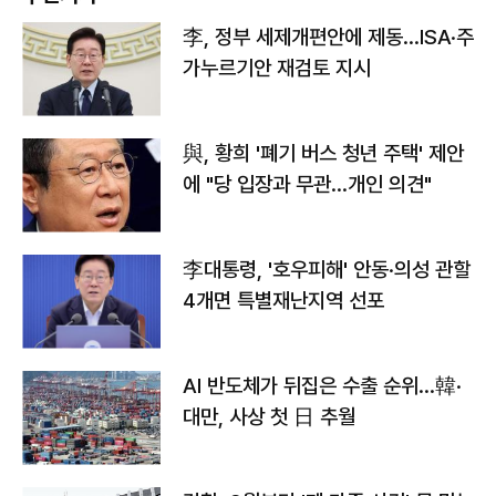
李, 정부 세제개편안에 제동…ISA·주
가누르기안 재검토 지시
與, 황희 '폐기 버스 청년 주택' 제안
에 "당 입장과 무관…개인 의견"
李대통령, '호우피해' 안동·의성 관할
4개면 특별재난지역 선포
AI 반도체가 뒤집은 수출 순위…韓·
대만, 사상 첫 日 추월