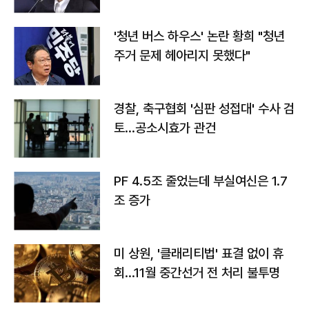
라"
'청년 버스 하우스' 논란 황희 "청년
주거 문제 헤아리지 못했다"
경찰, 축구협회 '심판 성접대' 수사 검
토…공소시효가 관건
PF 4.5조 줄었는데 부실여신은 1.7
조 증가
미 상원, '클래리티법' 표결 없이 휴
회…11월 중간선거 전 처리 불투명