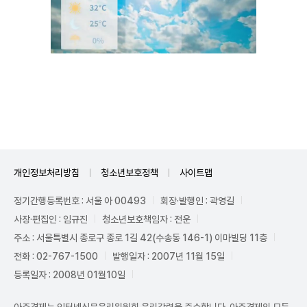
Unmute
개인정보처리방침
청소년보호정책
사이트맵
정기간행등록번호 : 서울 아 00493
회장·발행인 : 곽영길
사장·편집인 : 임규진
청소년보호책임자 : 전운
주소 : 서울특별시 종로구 종로 1길 42(수송동 146-1) 이마빌딩 11층
전화 : 02-767-1500
발행일자 : 2007년 11월 15일
등록일자 : 2008년 01월10일
아주경제는 인터넷신문윤리위원회 윤리강령을 준수합니다. 아주경제의 모든