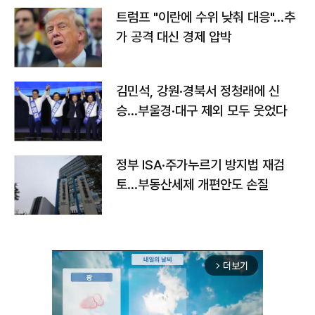
트럼프 "이란에 수위 낮춰 대응"…추
가 공격 대신 경제 압박
김민석, 강원·경북서 정청래에 신
승…부울경·대구 제외 모두 웃었다
정부 ISA·주가누르기 방지법 재검
토…부동산세제 개편안도 손질
더보기
arrow_forward_ios