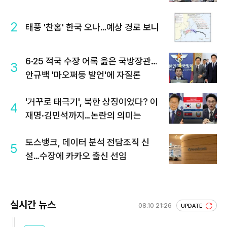
2
태풍 '찬홈' 한국 오나…예상 경로 보니
6·25 적국 수장 어록 읊은 국방장관…
3
안규백 '마오쩌둥 발언'에 자질론
'거꾸로 태극기', 북한 상징이었다? 이
4
재명·김민석까지…논란의 의미는
토스뱅크, 데이터 분석 전담조직 신
5
설…수장에 카카오 출신 선임
실시간 뉴스
08.10 21:26
UPDATE