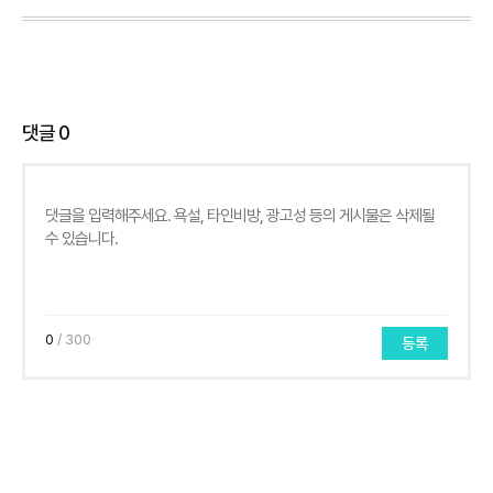
댓글
0
0
/ 300
등록