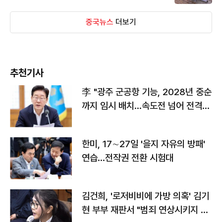
중국뉴스
더보기
추천기사
李 "광주 군공항 기능, 2028년 중순
까지 임시 배치…속도전 넘어 전격
전"
한미, 17∼27일 '을지 자유의 방패'
연습…전작권 전환 시험대
김건희, '로저비비에 가방 의혹' 김기
현 부부 재판서 "범죄 연상시키지 말