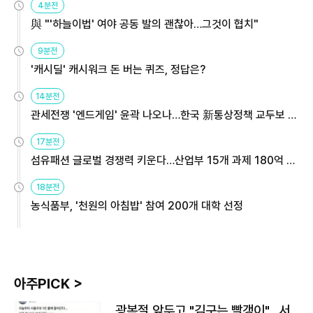
4분전
與 "'하늘이법' 여야 공동 발의 괜찮아…그것이 협치"
9분전
'캐시딜' 캐시워크 돈 버는 퀴즈, 정답은?
14분전
관세전쟁 '엔드게임' 윤곽 나오나…한국 新통상정책 교두보 활
용해야
17분전
섬유패션 글로벌 경쟁력 키운다…산업부 15개 과제 180억 지
원
18분전
농식품부, '천원의 아침밥' 참여 200개 대학 선정
아주PICK >
광복절 앞두고 "김구는 빨갱이"…서