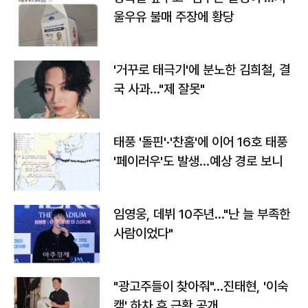
울우유 불매 주장에 황당
'거꾸로 태극기'에 분노한 김희철, 결
국 사과…"제 잘못"
태풍 '돌핀'·'찬홈'에 이어 16호 태풍
'페이러우'도 발생…예상 경로 보니
임영웅, 데뷔 10주년…"난 늘 부족한
사람이었다"
"광고주들이 찾아줘"…진태현, '이숙
캠' 하차 후 근황 공개