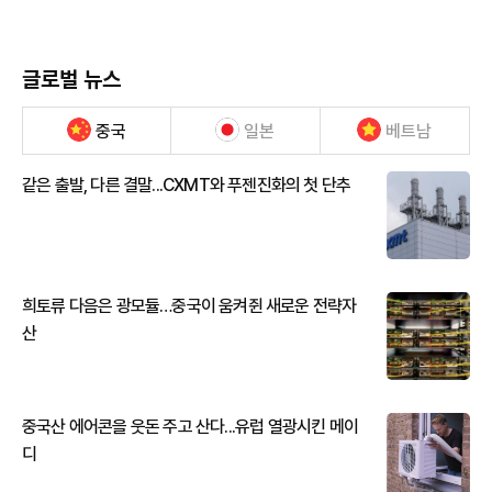
글로벌 뉴스
중국
일본
베트남
같은 출발, 다른 결말...CXMT와 푸젠진화의 첫 단추
희토류 다음은 광모듈…중국이 움켜쥔 새로운 전략자
산
중국산 에어콘을 웃돈 주고 산다...유럽 열광시킨 메이
디