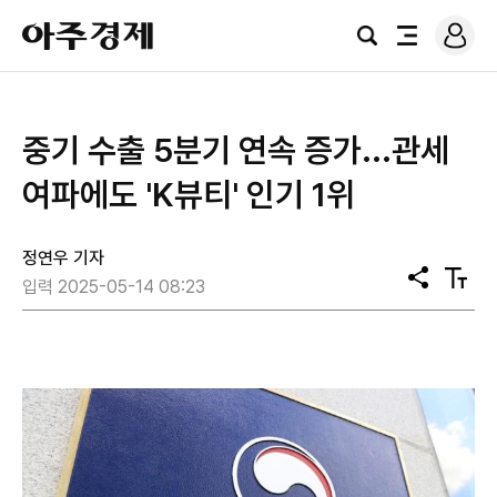
로
아
그
검
전
주
인
색
체
경
메
제
뉴
중기 수출 5분기 연속 증가...관세
여파에도 'K뷰티' 인기 1위
정연우 기자
공
텍
입력 2025-05-14 08:23
유
스
트
크
기