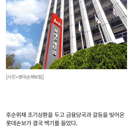
[사진=롯데손해보험]
후순위채 조기상환을 두고 금융당국과 갈등을 빚어온
롯데손보가 결국 백기를 들었다.