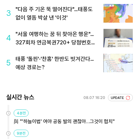
"다음 주 기온 뚝 떨어진다"…태풍도
3
없이 열돔 박살 낸 '이것'
"서울 여행하는 꿈 뒤 찾아온 행운"…
4
327회차 연금복권720+ 당첨번호조
회 주목
태풍 '돌핀'·'찬홈' 한반도 빗겨간다…
5
예상 경로는?
실시간 뉴스
08.07 16:20
UPDATE
4분전
與 "'하늘이법' 여야 공동 발의 괜찮아…그것이 협치"
9분전