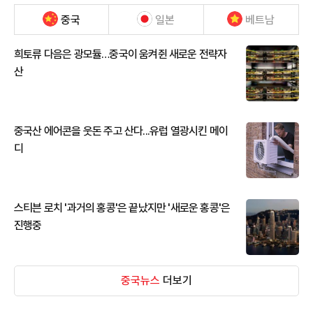
중국
일본
베트남
희토류 다음은 광모듈…중국이 움켜쥔 새로운 전략자
산
중국산 에어콘을 웃돈 주고 산다...유럽 열광시킨 메이
디
스티븐 로치 '과거의 홍콩'은 끝났지만 '새로운 홍콩'은
진행중
중국뉴스
더보기