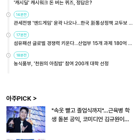
'캐시딜' 캐시워크 돈 버는 퀴즈, 정답은?
14분전
관세전쟁 '엔드게임' 윤곽 나오나…한국 新통상정책 교두보 활
용해야
17분전
섬유패션 글로벌 경쟁력 키운다…산업부 15개 과제 180억 지
원
18분전
농식품부, '천원의 아침밥' 참여 200개 대학 선정
아주PICK >
"속옷 빨고 졸업식까지"…근육병 학
생 돌본 공익, 코미디언 김규원이었
다