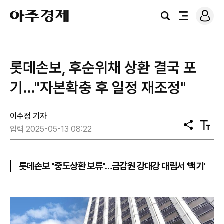
로
아
그
검
전
주
인
색
체
경
메
제
뉴
롯데손보, 후순위채 상환 결국 포
기…"자본확충 후 일정 재조정"
이수정 기자
공
텍
입력 2025-05-13 08:22
유
스
트
크
기
롯데손보 "중도상환 보류"…금감원 강대강 대립서 '백기'