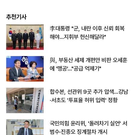
추천기사
李대통령 "군, 내란 이후 신뢰 회복
해야…지휘부 헌신해달라"
與, 부동산 세제 개편안 비판 오세훈
에 '맹공'…"공급 억제기"
합수본, 선관위 9곳 추가 압색…강남
·서초도 '투표율 허위 입력' 정황
국민의힘 윤리위, '돌려차기 실언' 서
범수·진종오 징계절차 개시