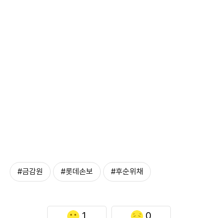
#금감원
#롯데손보
#후순위채
1
0