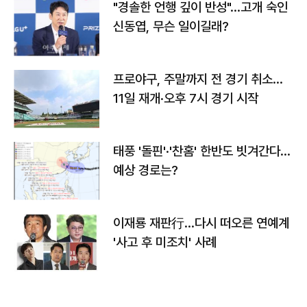
"경솔한 언행 깊이 반성"…고개 숙인
신동엽, 무슨 일이길래?
프로야구, 주말까지 전 경기 취소…
11일 재개·오후 7시 경기 시작
태풍 '돌핀'·'찬홈' 한반도 빗겨간다…
예상 경로는?
이재룡 재판行…다시 떠오른 연예계
'사고 후 미조치' 사례