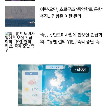
이란·오만, 호르무즈 '중앙항로 통항'
추진…입항은 이란 관리
靑, 北 탄도미사일에 안보실 긴급회
의…"유엔 결의 위반, 즉각 중단 촉
구"
더보기
arrow_forward_ios