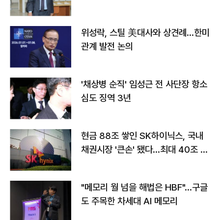
위성락, 스틸 美대사와 상견례…한미
관계 발전 논의
'채상병 순직' 임성근 전 사단장 항소
심도 징역 3년
현금 88조 쌓인 SK하이닉스, 국내
채권시장 '큰손' 됐다…최대 40조 투
자
"메모리 월 넘을 해법은 HBF"…구글
도 주목한 차세대 AI 메모리