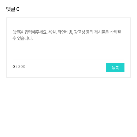
댓글
0
0
/ 300
등록