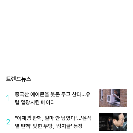
트렌드뉴스
중국산 에어콘을 웃돈 주고 산다...유
1
럽 열광시킨 메이디
"이재명 탄핵, 얼마 안 남았다"...'윤석
2
열 탄핵' 맞힌 무당, '성지글' 등장