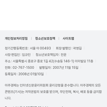
Unmute
개인정보처리방침
청소년보호정책
사이트맵
정기간행등록번호 : 서울 아 00493
회장·발행인 : 곽영길
사장·편집인 : 임규진
청소년보호책임자 : 전운
주소 : 서울특별시 종로구 종로 1길 42(수송동 146-1) 이마빌딩 11층
전화 : 02-767-1500
발행일자 : 2007년 11월 15일
등록일자 : 2008년 01월10일
아주경제는 인터넷신문윤리위원회 윤리강령을 준수합니다. 아주경제의 모든
콘텐츠(기사)는 저작권법의 보호를 받으며, 무단전재, 복사, 배포 등을 금지합
니다.