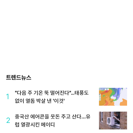
트렌드뉴스
"다음 주 기온 뚝 떨어진다"…태풍도
1
없이 열돔 박살 낸 '이것'
중국산 에어콘을 웃돈 주고 산다...유
2
럽 열광시킨 메이디