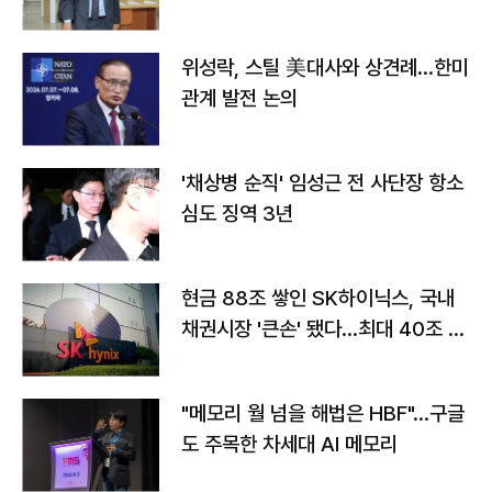
위성락, 스틸 美대사와 상견례…한미
관계 발전 논의
'채상병 순직' 임성근 전 사단장 항소
심도 징역 3년
현금 88조 쌓인 SK하이닉스, 국내
채권시장 '큰손' 됐다…최대 40조 투
자
"메모리 월 넘을 해법은 HBF"…구글
도 주목한 차세대 AI 메모리