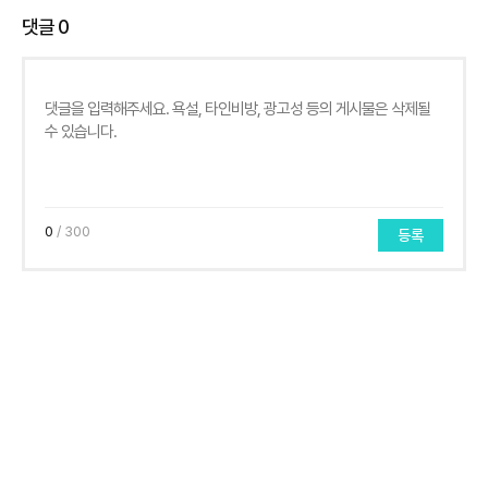
댓글
0
0
/ 300
등록