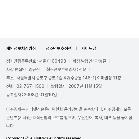
Unmute
개인정보처리방침
청소년보호정책
사이트맵
정기간행등록번호 : 서울 아 00493
회장·발행인 : 곽영길
사장·편집인 : 임규진
청소년보호책임자 : 전운
주소 : 서울특별시 종로구 종로 1길 42(수송동 146-1) 이마빌딩 11층
전화 : 02-767-1500
발행일자 : 2007년 11월 15일
등록일자 : 2008년 01월10일
아주경제는 인터넷신문윤리위원회 윤리강령을 준수합니다. 아주경제의 모든
콘텐츠(기사)는 저작권법의 보호를 받으며, 무단전재, 복사, 배포 등을 금지합
니다.
Copyright ⓒ AJUNEWS All rights reserved.