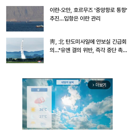
이란·오만, 호르무즈 '중앙항로 통항'
추진…입항은 이란 관리
靑, 北 탄도미사일에 안보실 긴급회
의…"유엔 결의 위반, 즉각 중단 촉
구"
더보기
arrow_forward_ios