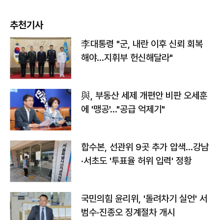
추천기사
李대통령 "군, 내란 이후 신뢰 회복
해야…지휘부 헌신해달라"
與, 부동산 세제 개편안 비판 오세훈
에 '맹공'…"공급 억제기"
합수본, 선관위 9곳 추가 압색…강남
·서초도 '투표율 허위 입력' 정황
국민의힘 윤리위, '돌려차기 실언' 서
범수·진종오 징계절차 개시