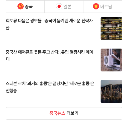
중국
일본
베트남
희토류 다음은 광모듈…중국이 움켜쥔 새로운 전략자
산
중국산 에어콘을 웃돈 주고 산다...유럽 열광시킨 메이
디
스티븐 로치 '과거의 홍콩'은 끝났지만 '새로운 홍콩'은
진행중
중국뉴스
더보기