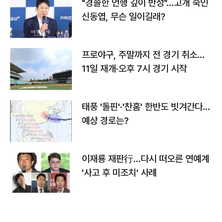
"경솔한 언행 깊이 반성"…고개 숙인
신동엽, 무슨 일이길래?
프로야구, 주말까지 전 경기 취소…
11일 재개·오후 7시 경기 시작
태풍 '돌핀'·'찬홈' 한반도 빗겨간다…
예상 경로는?
이재룡 재판行…다시 떠오른 연예계
'사고 후 미조치' 사례