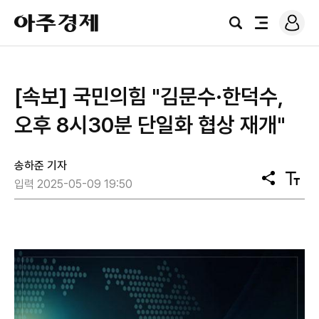
로
아
그
검
전
주
인
색
체
경
메
제
뉴
[속보] 국민의힘 "김문수·한덕수,
오후 8시30분 단일화 협상 재개"
송하준 기자
공
텍
입력 2025-05-09 19:50
유
스
트
크
기