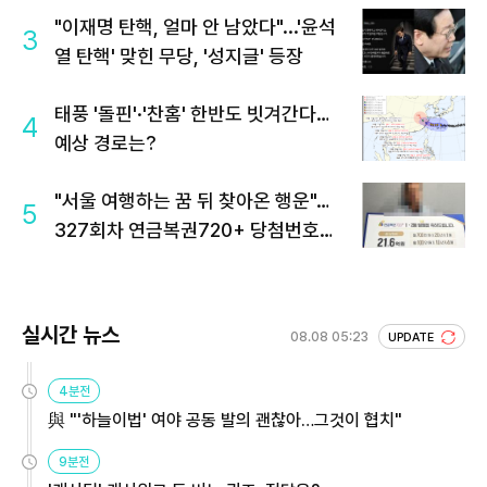
"이재명 탄핵, 얼마 안 남았다"...'윤석
3
열 탄핵' 맞힌 무당, '성지글' 등장
태풍 '돌핀'·'찬홈' 한반도 빗겨간다…
4
예상 경로는?
"서울 여행하는 꿈 뒤 찾아온 행운"…
5
327회차 연금복권720+ 당첨번호조
회 주목
실시간 뉴스
08.08 05:23
UPDATE
4분전
與 "'하늘이법' 여야 공동 발의 괜찮아…그것이 협치"
9분전