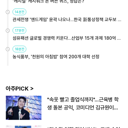
'캐시딜' 캐시워크 돈 버는 퀴즈, 정답은?
14분전
관세전쟁 '엔드게임' 윤곽 나오나…한국 新통상정책 교두보 활
용해야
17분전
섬유패션 글로벌 경쟁력 키운다…산업부 15개 과제 180억 지
원
18분전
농식품부, '천원의 아침밥' 참여 200개 대학 선정
아주PICK >
"속옷 빨고 졸업식까지"…근육병 학
생 돌본 공익, 코미디언 김규원이었
다