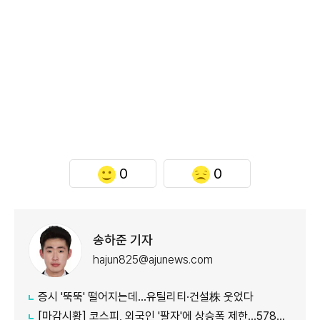
0
0
송하준 기자
hajun825@ajunews.com
증시 '뚝뚝' 떨어지는데…유틸리티·건설株 웃었다
[마감시황] 코스피, 외국인 '팔자'에 상승폭 제한…5780선 마감