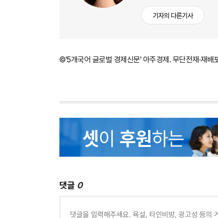
기자의 다른기사
©'5개국어 글로벌 경제신문' 아주경제. 무단전재·재배
댓글
0