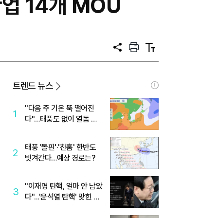
업 14개 MOU
공
프
텍
유
린
스
트
트
크
기
트렌드 뉴스
"다음 주 기온 뚝 떨어진
1
다"…태풍도 없이 열돔 박
살 낸 '이것'
태풍 '돌핀'·'찬홈' 한반도
2
빗겨간다…예상 경로는?
"이재명 탄핵, 얼마 안 남았
3
다"...'윤석열 탄핵' 맞힌 무
당, '성지글' 등장