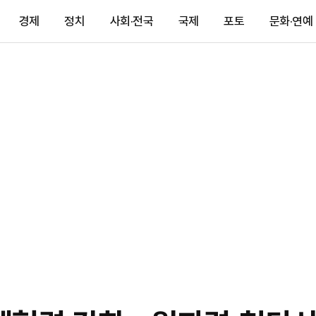
경제
정치
사회·전국
국제
포토
문화·연예