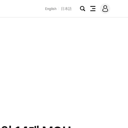
로
English
日本語
그
검
전
인
색
체
메
뉴