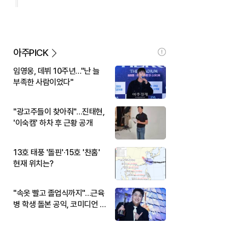
아주PICK
임영웅, 데뷔 10주년…"난 늘
부족한 사람이었다"
"광고주들이 찾아줘"…진태현,
'이숙캠' 하차 후 근황 공개
13호 태풍 '돌핀'·15호 '찬홈'
현재 위치는?
"속옷 빨고 졸업식까지"…근육
병 학생 돌본 공익, 코미디언 김
규원이었다