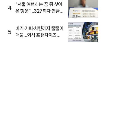
"서울 여행하는 꿈 뒤 찾아
4
온 행운"…327회차 연금
복권720+ 당첨번호조회
주목
버거·커피·치킨까지 줄줄이
5
매물…외식 프랜차이즈
M&A '활기'