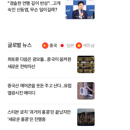
"경솔한 언행 깊이 반성"…고개
숙인 신동엽, 무슨 일이길래?
글로벌 뉴스
중국
일본
베트남
희토류 다음은 광모듈…중국이 움켜쥔
새로운 전략자산
중국산 에어콘을 웃돈 주고 산다...유럽
열광시킨 메이디
스티븐 로치 '과거의 홍콩'은 끝났지만
'새로운 홍콩'은 진행중