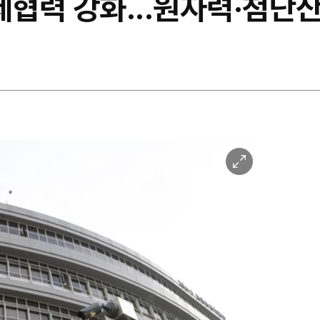
제협력 강화...원자력·첨단산
이
미
지
확
대