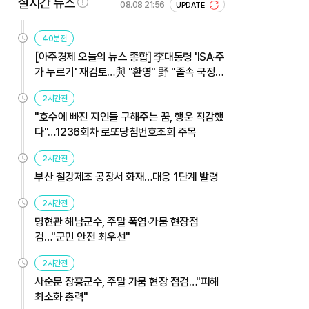
실시간 뉴스
08.08 21:56
UPDATE
40분전
[아주경제 오늘의 뉴스 종합] 李대통령 'ISA·주
가 누르기' 재검토…與 "환영" 野 "졸속 국정"
外
2시간전
"호수에 빠진 지인들 구해주는 꿈, 행운 직감했
다"…1236회차 로또당첨번호조회 주목
2시간전
부산 철강제조 공장서 화재…대응 1단계 발령
2시간전
명현관 해남군수, 주말 폭염·가뭄 현장점
검…"군민 안전 최우선"
2시간전
사순문 장흥군수, 주말 가뭄 현장 점검…"피해
최소화 총력"