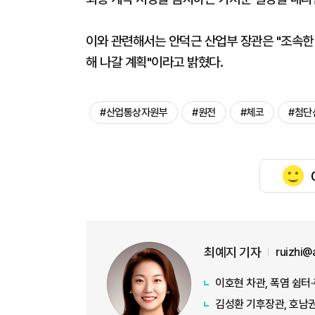
이와 관련해서는 안덕근 산업부 장관은 "조속한 
해 나갈 계획"이라고 밝혔다.
#산업통상자원부
#원전
#체코
#첨단
최예지 기자
ruizhi@
이호현 차관, 폭염 쉼터
김성환 기후장관, 호남권