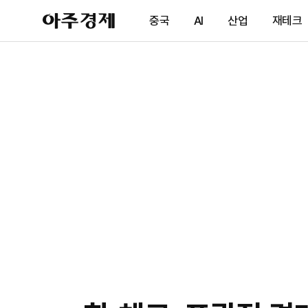
아
중국
AI
산업
재테크
주
경
제