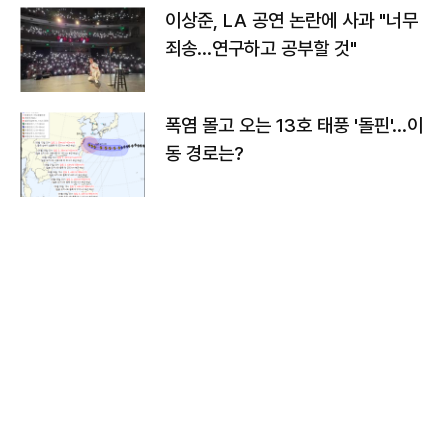
이상준, LA 공연 논란에 사과 "너무
죄송…연구하고 공부할 것"
폭염 몰고 오는 13호 태풍 '돌핀'…이
동 경로는?