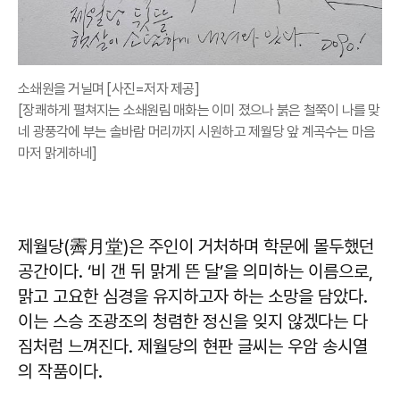
소쇄원을 거닐며 [사진=저자 제공]
[장쾌하게 펼쳐지는 소쇄원림 매화는 이미 졌으나 붉은 철쭉이 나를 맞
네 광풍각에 부는 솔바람 머리까지 시원하고 제월당 앞 계곡수는 마음
마저 맑게하네]
제월당(霽月堂)은 주인이 거처하며 학문에 몰두했던
공간이다. ‘비 갠 뒤 맑게 뜬 달’을 의미하는 이름으로,
맑고 고요한 심경을 유지하고자 하는 소망을 담았다.
이는 스승 조광조의 청렴한 정신을 잊지 않겠다는 다
짐처럼 느껴진다. 제월당의 현판 글씨는 우암 송시열
의 작품이다.