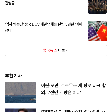
진행중
'역사적 순간' 중국 DUV 개발업체는 설립 3년된 '아이
성나'
중국뉴스
더보기
추천기사
이란·오만, 호르무즈 새 항로 좌표 합
의…"전면 개방은 아냐"
李대통령 "쿠데타 소지 없애려면 사