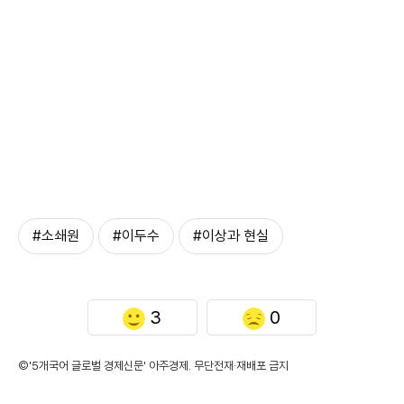
#소쇄원
#이두수
#이상과 현실
3
0
©'5개국어 글로벌 경제신문' 아주경제. 무단전재·재배포 금지