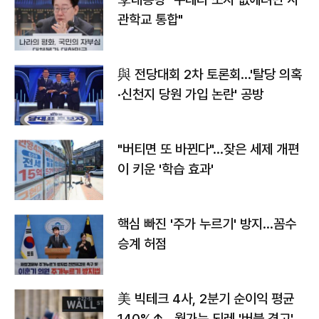
관학교 통합"
與 전당대회 2차 토론회…'탈당 의혹
·신천지 당원 가입 논란' 공방
"버티면 또 바뀐다"…잦은 세제 개편
이 키운 '학습 효과'
핵심 빠진 '주가 누르기' 방지…꼼수
승계 허점
美 빅테크 4사, 2분기 순이익 평균
140%↑…월가는 되레 '버블 경고'