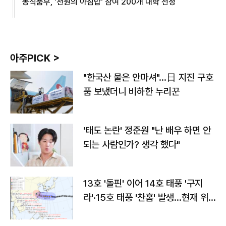
농식품부, '천원의 아침밥' 참여 200개 대학 선정
아주PICK >
"한국산 물은 안마셔"…日 지진 구호
품 보냈더니 비하한 누리꾼
'태도 논란' 정준원 "난 배우 하면 안
되는 사람인가? 생각 했다"
13호 '돌핀' 이어 14호 태풍 '구지
라'·15호 태풍 '찬홈' 발생…현재 위
치와 이동경로는?