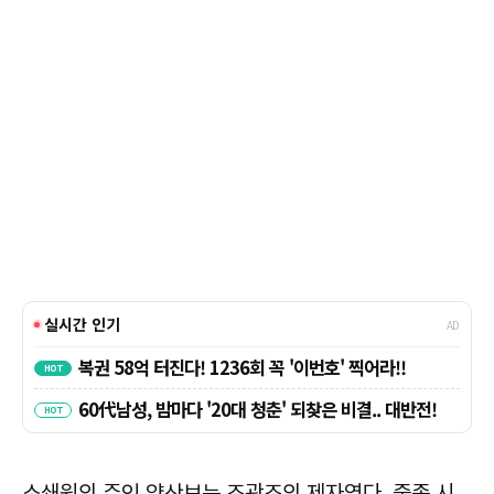
소쇄원의 주인 양산보는 조광조의 제자였다. 중종 시