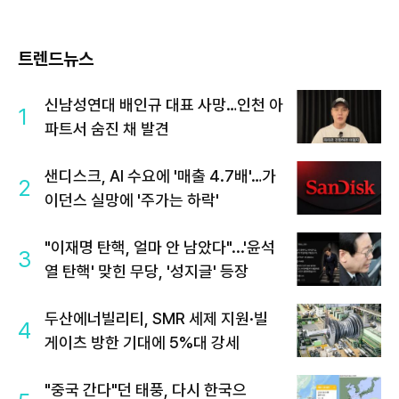
트렌드뉴스
신남성연대 배인규 대표 사망…인천 아
1
파트서 숨진 채 발견
샌디스크, AI 수요에 '매출 4.7배'…가
2
이던스 실망에 '주가는 하락'
"이재명 탄핵, 얼마 안 남았다"...'윤석
3
열 탄핵' 맞힌 무당, '성지글' 등장
두산에너빌리티, SMR 세제 지원·빌
4
게이츠 방한 기대에 5%대 강세
"중국 간다"던 태풍, 다시 한국으