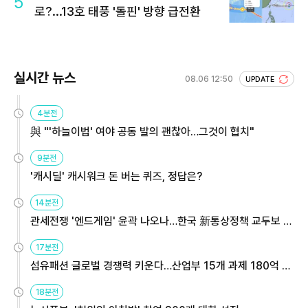
5
로?...13호 태풍 '돌핀' 방향 급전환
실시간 뉴스
08.06 12:50
UPDATE
4분전
與 "'하늘이법' 여야 공동 발의 괜찮아…그것이 협치"
9분전
'캐시딜' 캐시워크 돈 버는 퀴즈, 정답은?
14분전
관세전쟁 '엔드게임' 윤곽 나오나…한국 新통상정책 교두보 활
용해야
17분전
섬유패션 글로벌 경쟁력 키운다…산업부 15개 과제 180억 지
원
18분전