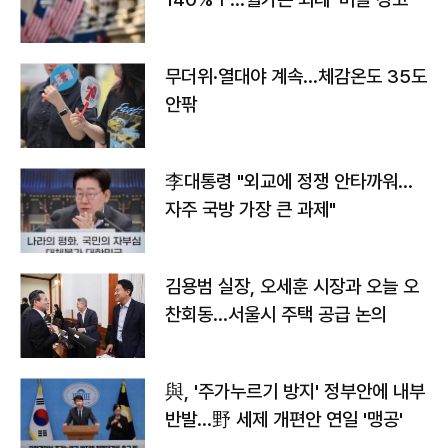
무더위·열대야 계속…체감온도 35도
안팎
李대통령 "외교에 정쟁 안타까워…
자주 국방 가장 큰 과제"
김용범 실장, 오세훈 시장과 오늘 오
찬회동...서울시 주택 공급 논의
與, '주가누르기 방지' 정부안에 내부
반발…野 세제 개편안 연일 '맹공'