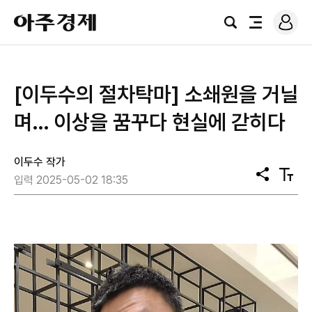
로
아
그
검
전
주
인
색
체
경
메
제
뉴
[이두수의 절차탁마] 소쇄원을 거닐
며… 이상을 꿈꾸다 현실에 갇히다
이두수 작가
공
텍
입력 2025-05-02 18:35
유
스
트
크
기