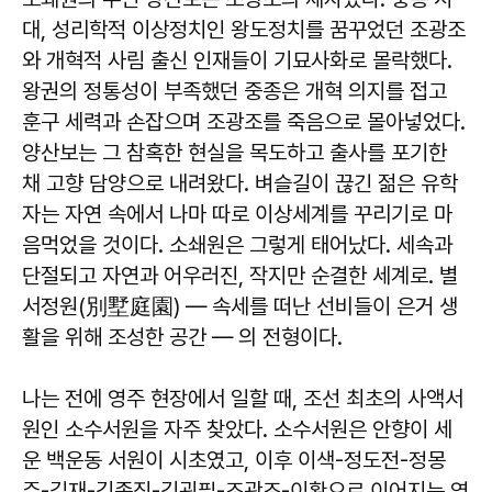
대, 성리학적 이상정치인 왕도정치를 꿈꾸었던 조광조
와 개혁적 사림 출신 인재들이 기묘사화로 몰락했다.
왕권의 정통성이 부족했던 중종은 개혁 의지를 접고
훈구 세력과 손잡으며 조광조를 죽음으로 몰아넣었다.
양산보는 그 참혹한 현실을 목도하고 출사를 포기한
채 고향 담양으로 내려왔다. 벼슬길이 끊긴 젊은 유학
자는 자연 속에서 나마 따로 이상세계를 꾸리기로 마
음먹었을 것이다. 소쇄원은 그렇게 태어났다. 세속과
단절되고 자연과 어우러진, 작지만 순결한 세계로. 별
서정원(別墅庭園) — 속세를 떠난 선비들이 은거 생
활을 위해 조성한 공간 — 의 전형이다.
나는 전에 영주 현장에서 일할 때, 조선 최초의 사액서
원인 소수서원을 자주 찾았다. 소수서원은 안향이 세
운 백운동 서원이 시초였고, 이후 이색-정도전-정몽
주-길재-김종직-김굉필-조광조-이황으로 이어지는 영