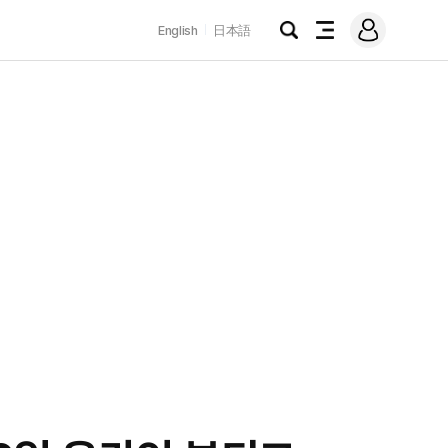
로
English
日本語
그
검
전
인
색
체
메
뉴