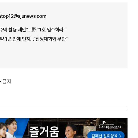
ntop12@ajunews.com
주택 활용 제안"…野 "1호 입주하라"
 약 1년 만에 인지…"전당대회와 무관"
포 금지