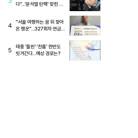
3
다"...'윤석열 탄핵' 맞힌 무
당, '성지글' 등장
"서울 여행하는 꿈 뒤 찾아
4
온 행운"…327회차 연금
복권720+ 당첨번호조회
주목
태풍 '돌핀'·'찬홈' 한반도
5
빗겨간다…예상 경로는?