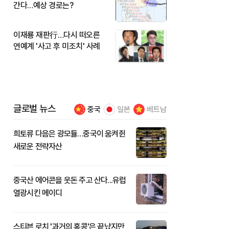
간다…예상 경로는?
이재룡 재판行…다시 떠오른
연예계 '사고 후 미조치' 사례
글로벌 뉴스
중국
일본
베트남
희토류 다음은 광모듈…중국이 움켜쥔
새로운 전략자산
중국산 에어콘을 웃돈 주고 산다...유럽
열광시킨 메이디
스티븐 로치 '과거의 홍콩'은 끝났지만