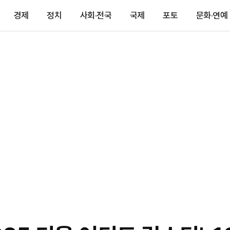
경제
정치
사회·전국
국제
포토
문화·연예