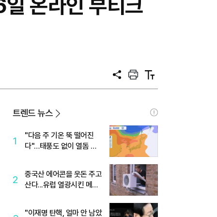
16일 온라인 부티크
공
프
텍
유
린
스
트
트
크
기
트렌드 뉴스
"다음 주 기온 뚝 떨어진
1
다"…태풍도 없이 열돔 박
살 낸 '이것'
중국산 에어콘을 웃돈 주고
2
산다...유럽 열광시킨 메이
디
"이재명 탄핵, 얼마 안 남았