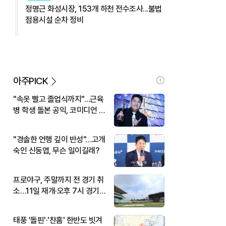
정명근 화성시장, 153개 하천 전수조사...불법
점용시설 순차 정비
아주PICK
"속옷 빨고 졸업식까지"…근육
병 학생 돌본 공익, 코미디언 김
규원이었다
"경솔한 언행 깊이 반성"…고개
숙인 신동엽, 무슨 일이길래?
프로야구, 주말까지 전 경기 취
소…11일 재개·오후 7시 경기
시작
태풍 '돌핀'·'찬홈' 한반도 빗겨