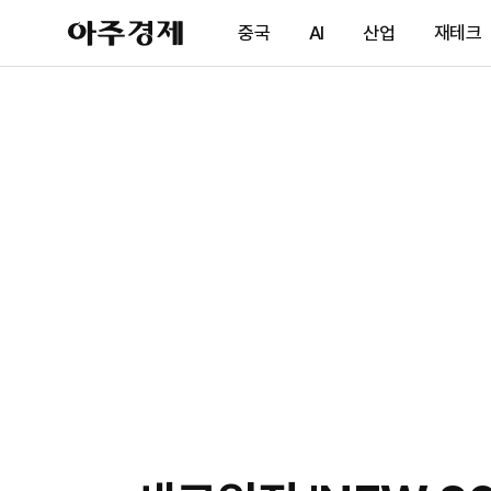
아
중국
AI
산업
재테크
주
경
제