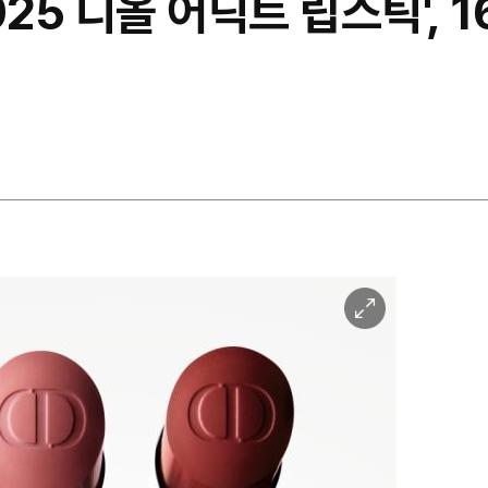
025 디올 어딕트 립스틱', 
이
미
지
확
대