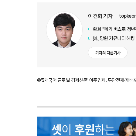
이건희 기자
topkeo
황희 "폐기 버스로 청년
與, 당원 커뮤니티 해킹
기자의 다른기사
©'5개국어 글로벌 경제신문' 아주경제. 무단전재·재배