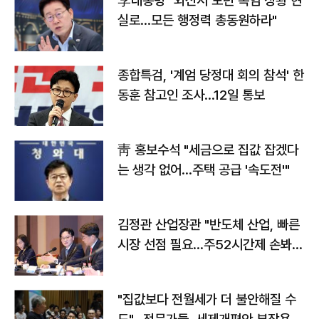
李대통령 "외신서 보던 폭염 상황 현
실로…모든 행정력 총동원하라"
종합특검, '계엄 당정대 회의 참석' 한
동훈 참고인 조사...12일 통보
靑 홍보수석 "세금으로 집값 잡겠다
는 생각 없어…주택 공급 '속도전'"
김정관 산업장관 "반도체 산업, 빠른
시장 선점 필요…주52시간제 손봐
야"
"집값보다 전월세가 더 불안해질 수