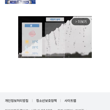
더보기
arrow_forward_ios
Unmute
개인정보처리방침
청소년보호정책
사이트맵