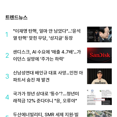
트렌드뉴스
"이재명 탄핵, 얼마 안 남았다"...'윤석
1
열 탄핵' 맞힌 무당, '성지글' 등장
샌디스크, AI 수요에 '매출 4.7배'…가
2
이던스 실망에 '주가는 하락'
신남성연대 배인규 대표 사망…인천 아
3
파트서 숨진 채 발견
국가가 청년 상대로 '통수'?...청년미
4
래적금 12% 준다더니 "응, 오류야"
두산에너빌리티, SMR 세제 지원·빌