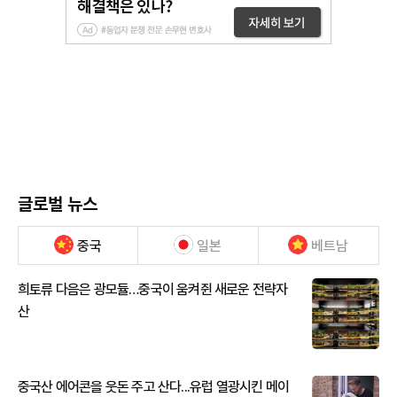
글로벌 뉴스
중국
일본
베트남
희토류 다음은 광모듈…중국이 움켜쥔 새로운 전략자
산
중국산 에어콘을 웃돈 주고 산다...유럽 열광시킨 메이