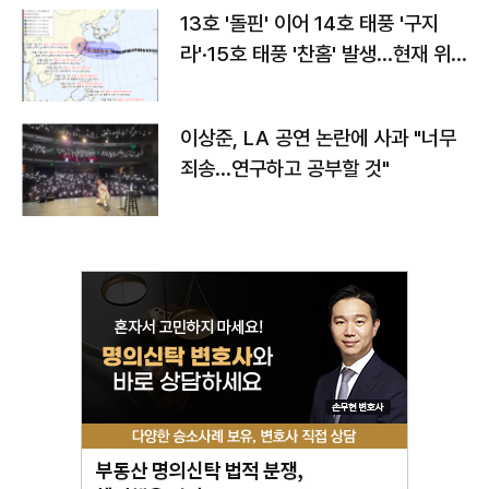
13호 '돌핀' 이어 14호 태풍 '구지
라'·15호 태풍 '찬홈' 발생…현재 위
치와 이동경로는?
이상준, LA 공연 논란에 사과 "너무
죄송…연구하고 공부할 것"