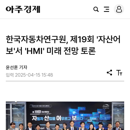
로
아
그
검
전
주
인
색
체
경
메
제
뉴
한국자동차연구원, 제19회 '자산어
보'서 'HMI' 미래 전망 토론
윤선훈 기자
공
텍
입력 2025-04-15 15:48
유
스
트
크
기