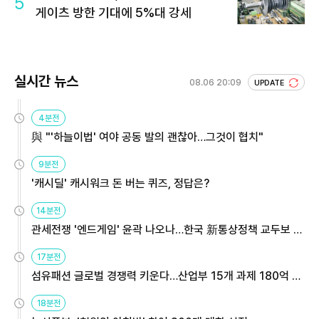
5
게이츠 방한 기대에 5%대 강세
실시간 뉴스
08.06 20:09
UPDATE
4분전
與 "'하늘이법' 여야 공동 발의 괜찮아…그것이 협치"
9분전
'캐시딜' 캐시워크 돈 버는 퀴즈, 정답은?
14분전
관세전쟁 '엔드게임' 윤곽 나오나…한국 新통상정책 교두보 활
용해야
17분전
섬유패션 글로벌 경쟁력 키운다…산업부 15개 과제 180억 지
원
18분전