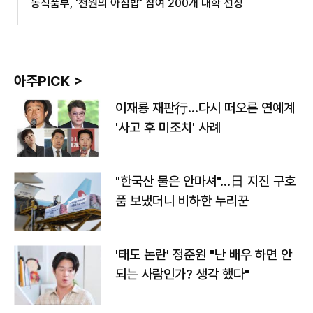
농식품부, '천원의 아침밥' 참여 200개 대학 선정
아주PICK >
이재룡 재판行…다시 떠오른 연예계
'사고 후 미조치' 사례
"한국산 물은 안마셔"…日 지진 구호
품 보냈더니 비하한 누리꾼
'태도 논란' 정준원 "난 배우 하면 안
되는 사람인가? 생각 했다"