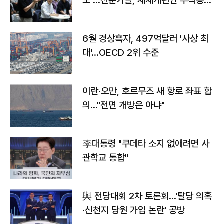
도"…전문가들, 세제개편안 부작용
우려
6월 경상흑자, 497억달러 '사상 최
대'…OECD 2위 수준
이란·오만, 호르무즈 새 항로 좌표 합
의…"전면 개방은 아냐"
李대통령 "쿠데타 소지 없애려면 사
관학교 통합"
與 전당대회 2차 토론회…'탈당 의혹
·신천지 당원 가입 논란' 공방