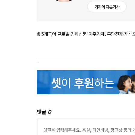
기자의 다른기사
©'5개국어 글로벌 경제신문' 아주경제. 무단전재·재배
댓글
0