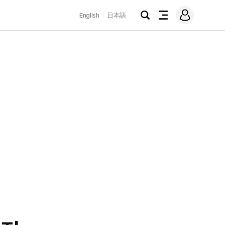
로
English
日本語
그
검
전
인
색
체
메
뉴