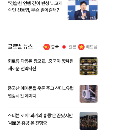
"경솔한 언행 깊이 반성"…고개
숙인 신동엽, 무슨 일이길래?
글로벌 뉴스
중국
일본
베트남
희토류 다음은 광모듈…중국이 움켜쥔
새로운 전략자산
중국산 에어콘을 웃돈 주고 산다...유럽
열광시킨 메이디
스티븐 로치 '과거의 홍콩'은 끝났지만
'새로운 홍콩'은 진행중