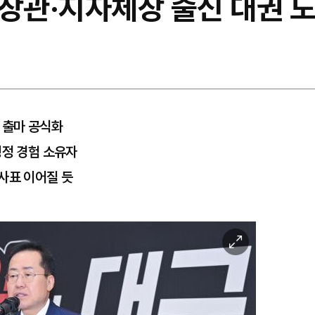
 장관·지자체장 출신 대권 
 출마 공식화
행정 경험 소유자
사표 이어질 듯
이
미
지
확