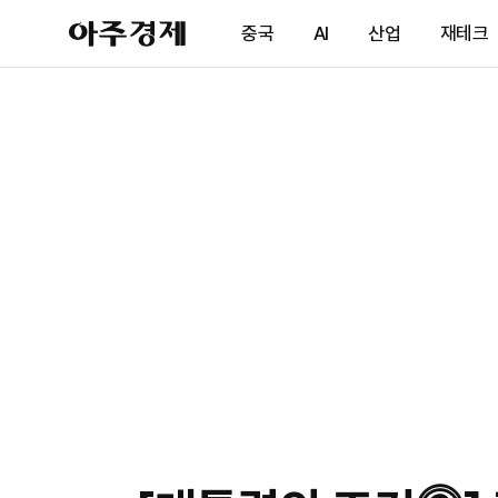
아
중국
AI
산업
재테크
주
경
제