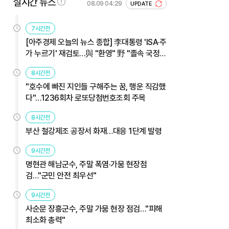
실시간 뉴스
08.09 04:29
UPDATE
7시간전
[아주경제 오늘의 뉴스 종합] 李대통령 'ISA·주
가 누르기' 재검토…與 "환영" 野 "졸속 국정"
外
8시간전
"호수에 빠진 지인들 구해주는 꿈, 행운 직감했
다"…1236회차 로또당첨번호조회 주목
8시간전
부산 철강제조 공장서 화재…대응 1단계 발령
9시간전
명현관 해남군수, 주말 폭염·가뭄 현장점
검…"군민 안전 최우선"
9시간전
사순문 장흥군수, 주말 가뭄 현장 점검…"피해
최소화 총력"