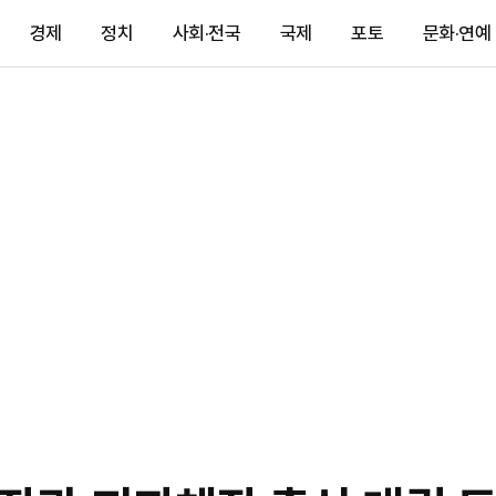
경제
정치
사회·전국
국제
포토
문화·연예