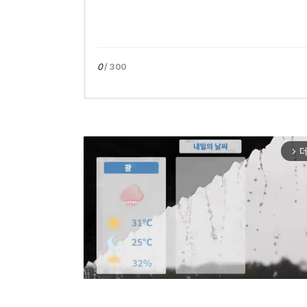
0
/ 300
더
arrow_forward_ios