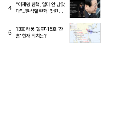
주목
"이재명 탄핵, 얼마 안 남았
4
다"...'윤석열 탄핵' 맞힌 무
당, '성지글' 등장
13호 태풍 '돌핀'·15호 '찬
5
홈' 현재 위치는?