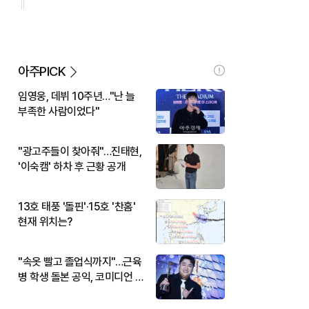
아주PICK
임영웅, 데뷔 10주년…"난 늘
부족한 사람이었다"
"광고주들이 찾아줘"…진태현,
'이숙캠' 하차 후 근황 공개
13호 태풍 '돌핀'·15호 '찬홈'
현재 위치는?
"속옷 빨고 졸업식까지"…근육
병 학생 돌본 공익, 코미디언 김
규원이었다