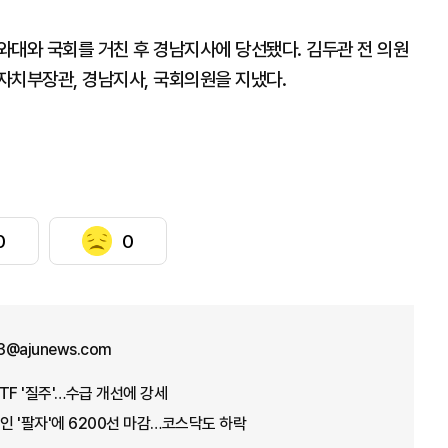
와대와 국회를 거친 후 경남지사에 당선됐다. 김두관 전 의원
자치부장관, 경남지사, 국회의원을 지냈다.
0
0
3@ajunews.com
TF '질주'…수급 개선에 강세
국인 '팔자'에 6200선 마감…코스닥도 하락