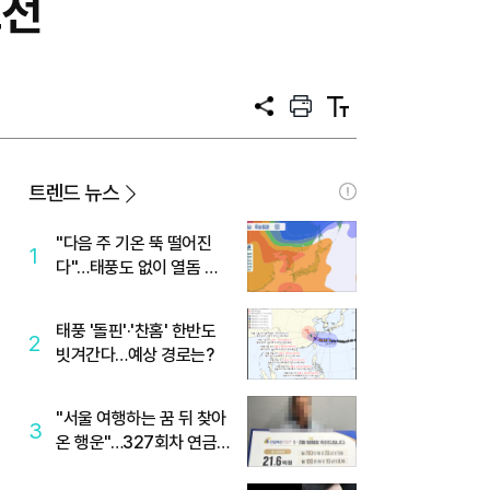
도전
공
프
텍
유
린
스
트
트
크
기
트렌드 뉴스
"다음 주 기온 뚝 떨어진
1
다"…태풍도 없이 열돔 박
살 낸 '이것'
태풍 '돌핀'·'찬홈' 한반도
2
빗겨간다…예상 경로는?
"서울 여행하는 꿈 뒤 찾아
3
온 행운"…327회차 연금
복권720+ 당첨번호조회