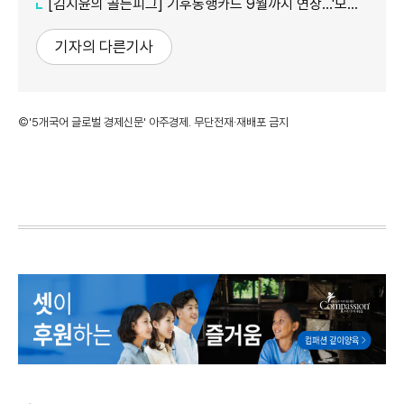
[김지윤의 골든피그] 기후동행카드 9월까지 연장…'모두의카드' 갈아탈 땐 혜택 따져야
기자의 다른기사
©'5개국어 글로벌 경제신문' 아주경제. 무단전재·재배포 금지