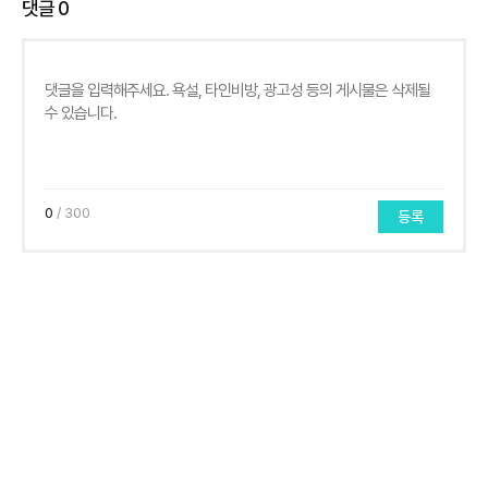
댓글
0
0
/ 300
등록