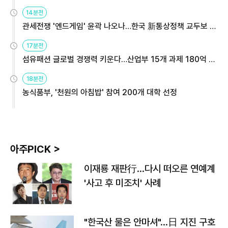
14분전
관세전쟁 '엔드게임' 윤곽 나오나…한국 新통상정책 교두보 활
용해야
17분전
섬유패션 글로벌 경쟁력 키운다…산업부 15개 과제 180억 지
원
18분전
농식품부, '천원의 아침밥' 참여 200개 대학 선정
아주PICK >
이재룡 재판行…다시 떠오른 연예계
'사고 후 미조치' 사례
"한국산 물은 안마셔"…日 지진 구호