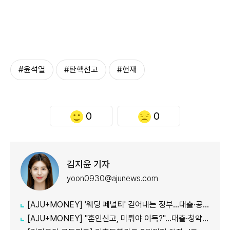
#윤석열
#탄핵선고
#헌재
0
0
김지윤 기자
yoon0930@ajunews.com
[AJU+MONEY] '웨딩 페널티' 걷어내는 정부…대출·공공임대 불이익 줄인다
[AJU+MONEY] "혼인신고, 미뤄야 이득?"…대출·청약·세금 따져보니