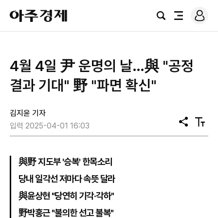
로
아
그
검
전
주
인
색
체
경
메
제
뉴
4월 4일 尹 운명의 날…與 "공정
결과 기대" 野 "파면 확신"
김지윤 기자
공
텍
입력 2025-04-01 16:03
유
스
트
크
기
與野 지도부 '승복' 한목소리
당내 일각선 저마다 속뜻 달라
與윤상현 "당연히 기각·각하"
野박홍근 "불의한 선고 불복"