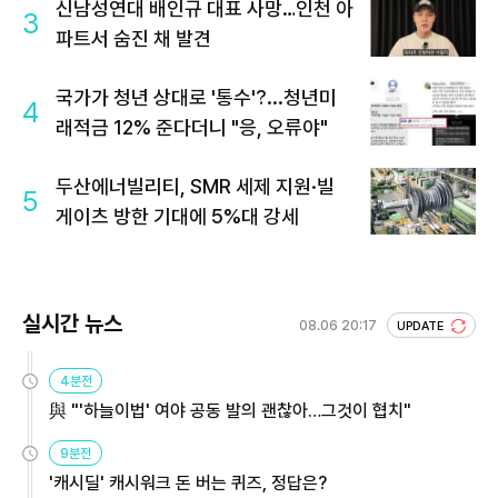
신남성연대 배인규 대표 사망…인천 아
3
파트서 숨진 채 발견
국가가 청년 상대로 '통수'?...청년미
4
래적금 12% 준다더니 "응, 오류야"
두산에너빌리티, SMR 세제 지원·빌
5
게이츠 방한 기대에 5%대 강세
실시간 뉴스
08.06 20:17
UPDATE
4분전
與 "'하늘이법' 여야 공동 발의 괜찮아…그것이 협치"
9분전
'캐시딜' 캐시워크 돈 버는 퀴즈, 정답은?