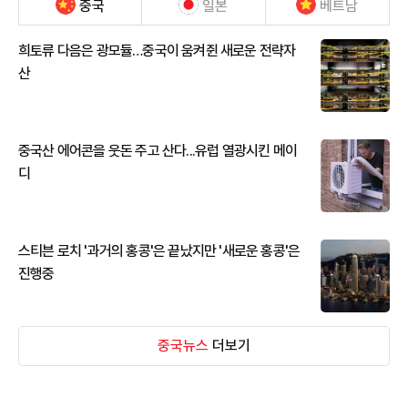
중국
일본
베트남
희토류 다음은 광모듈…중국이 움켜쥔 새로운 전략자
산
중국산 에어콘을 웃돈 주고 산다...유럽 열광시킨 메이
디
스티븐 로치 '과거의 홍콩'은 끝났지만 '새로운 홍콩'은
진행중
중국뉴스
더보기