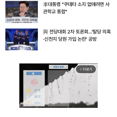
李대통령 "쿠데타 소지 없애려면 사
관학교 통합"
與 전당대회 2차 토론회…'탈당 의혹
·신천지 당원 가입 논란' 공방
더보기
arrow_forward_ios