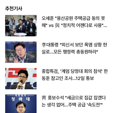
추천기사
오세훈 "용산공원 주택공급 동의 못
해" vs 與 "정치적 어젠다로 사용"
맞불
李대통령 "외신서 보던 폭염 상황 현
실로…모든 행정력 총동원하라"
종합특검, '계엄 당정대 회의 참석' 한
동훈 참고인 조사...12일 통보
靑 홍보수석 "세금으로 집값 잡겠다
는 생각 없어…주택 공급 '속도전'"