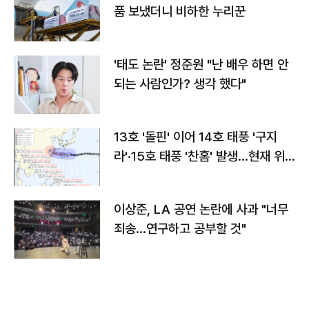
품 보냈더니 비하한 누리꾼
'태도 논란' 정준원 "난 배우 하면 안
되는 사람인가? 생각 했다"
13호 '돌핀' 이어 14호 태풍 '구지
라'·15호 태풍 '찬홈' 발생…현재 위
치와 이동경로는?
이상준, LA 공연 논란에 사과 "너무
죄송…연구하고 공부할 것"