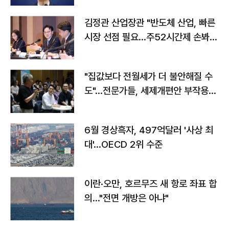
김정관 산업장관 "반도체 산업, 빠른
시장 선점 필요…주52시간제 손봐
야"
"집값보다 전월세가 더 불안해질 수
도"…전문가들, 세제개편안 부작용
우려
6월 경상흑자, 497억달러 '사상 최
대'…OECD 2위 수준
이란·오만, 호르무즈 새 항로 좌표 합
의…"전면 개방은 아냐"