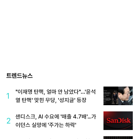
트렌드뉴스
"이재명 탄핵, 얼마 안 남았다"...'윤석
1
열 탄핵' 맞힌 무당, '성지글' 등장
샌디스크, AI 수요에 '매출 4.7배'…가
2
이던스 실망에 '주가는 하락'