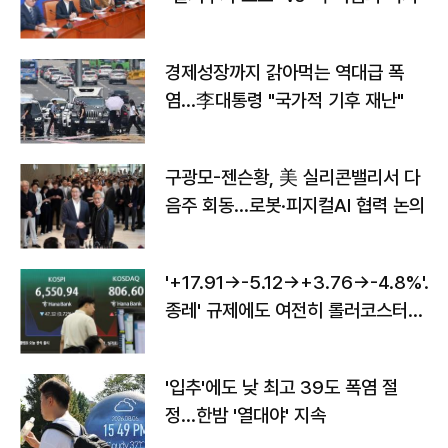
경제성장까지 갉아먹는 역대급 폭
염…李대통령 "국가적 기후 재난"
구광모-젠슨황, 美 실리콘밸리서 다
음주 회동…로봇·피지컬AI 협력 논의
'+17.91→-5.12→+3.76→-4.8%'…'
종레' 규제에도 여전히 롤러코스터
타는 코스피
'입추'에도 낮 최고 39도 폭염 절
정…한밤 '열대야' 지속