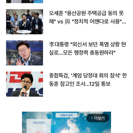
오세훈 "용산공원 주택공급 동의 못
해" vs 與 "정치적 어젠다로 사용"
맞불
李대통령 "외신서 보던 폭염 상황 현
실로…모든 행정력 총동원하라"
종합특검, '계엄 당정대 회의 참석' 한
동훈 참고인 조사...12일 통보
더보기
arrow_forward_ios