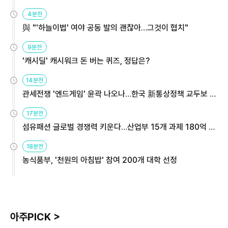
4분전
與 "'하늘이법' 여야 공동 발의 괜찮아…그것이 협치"
9분전
'캐시딜' 캐시워크 돈 버는 퀴즈, 정답은?
14분전
관세전쟁 '엔드게임' 윤곽 나오나…한국 新통상정책 교두보 활
용해야
17분전
섬유패션 글로벌 경쟁력 키운다…산업부 15개 과제 180억 지
원
18분전
농식품부, '천원의 아침밥' 참여 200개 대학 선정
아주PICK >