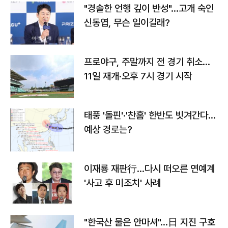
"경솔한 언행 깊이 반성"…고개 숙인
신동엽, 무슨 일이길래?
프로야구, 주말까지 전 경기 취소…
11일 재개·오후 7시 경기 시작
태풍 '돌핀'·'찬홈' 한반도 빗겨간다…
예상 경로는?
이재룡 재판行…다시 떠오른 연예계
'사고 후 미조치' 사례
"한국산 물은 안마셔"…日 지진 구호