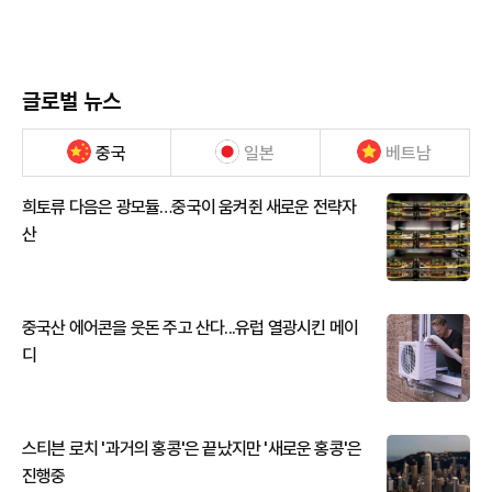
글로벌 뉴스
중국
일본
베트남
희토류 다음은 광모듈…중국이 움켜쥔 새로운 전략자
산
중국산 에어콘을 웃돈 주고 산다...유럽 열광시킨 메이
디
스티븐 로치 '과거의 홍콩'은 끝났지만 '새로운 홍콩'은
진행중