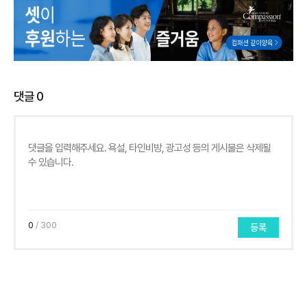
댓글
0
0
/ 300
등록