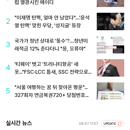
럽 열광시킨 메이디
"이재명 탄핵, 얼마 안 남았다"...'윤석
2
열 탄핵' 맞힌 무당, '성지글' 등장
국가가 청년 상대로 '통수'?...청년미
3
래적금 12% 준다더니 "응, 오류야"
'티웨이' 벗고 '트리니티항공' 새
4
옷…"FSC·LCC 틈새, SSC 전략으로
공략"
"서울 여행하는 꿈 뒤 찾아온 행운"…
5
327회차 연금복권720+ 당첨번호조
회 주목
실시간 뉴스
08.07 11:57
UPDATE