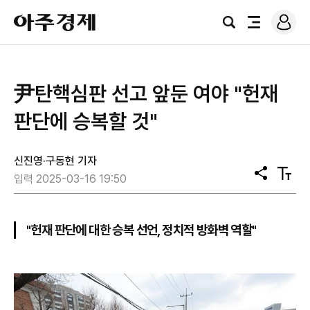
로
아
그
검
전
주
인
색
체
경
메
제
뉴
尹탄핵심판 선고 앞둔 여야 "헌재
판단에 승복할 것"
신진영·구동현 기자
공
텍
입력 2025-03-16 19:50
유
스
트
크
기
"헌재 판단에 대한 승복 선언, 정치적 방화벽 역할"