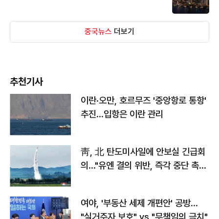
중국뉴스
더보기
추천기사
이란·오만, 호르무즈 '중앙항로 통항'
추진…입항은 이란 관리
靑, 北 탄도미사일에 안보실 긴급회
의…"유엔 결의 위반, 즉각 중단 촉
구"
여야, '부동산 세제 개편안' 공방…
"실거주자 보호" vs "무책임의 극치"