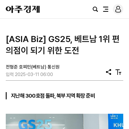
로
아
그
검
전
주
인
색
체
경
메
제
뉴
[ASIA Biz] GS25, 베트남 1위 편
의점이 되기 위한 도전
전형준 호찌민(베트남) 통신원
공
텍
입력 2025-03-11 06:00
유
스
트
크
기
지난해 300호점 돌파, 북부 지역 확장 준비