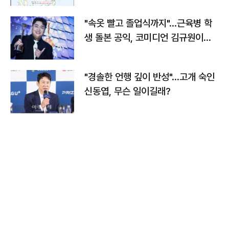
"속옷 빨고 졸업식까지"…근육병 학
생 돌본 공익, 코미디언 김규원이었
다
"경솔한 언행 깊이 반성"…고개 숙인
신동엽, 무슨 일이길래?