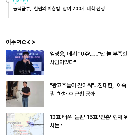
18분전
농식품부, '천원의 아침밥' 참여 200개 대학 선정
아주PICK >
임영웅, 데뷔 10주년…"난 늘 부족한
사람이었다"
"광고주들이 찾아줘"…진태현, '이숙
캠' 하차 후 근황 공개
13호 태풍 '돌핀'·15호 '찬홈' 현재 위
치는?