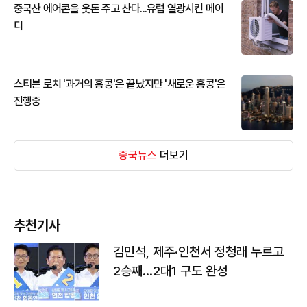
중국산 에어콘을 웃돈 주고 산다...유럽 열광시킨 메이
디
스티븐 로치 '과거의 홍콩'은 끝났지만 '새로운 홍콩'은
진행중
중국뉴스
더보기
추천기사
김민석, 제주·인천서 정청래 누르고
2승째…2대1 구도 완성