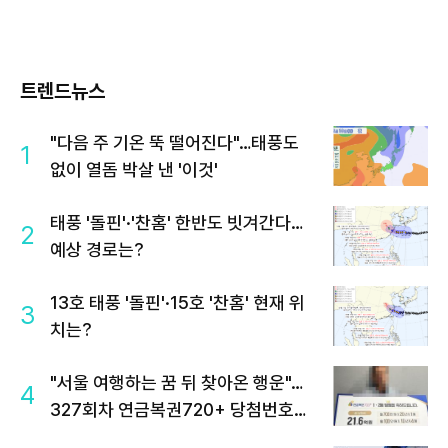
트렌드뉴스
"다음 주 기온 뚝 떨어진다"…태풍도
1
없이 열돔 박살 낸 '이것'
태풍 '돌핀'·'찬홈' 한반도 빗겨간다…
2
예상 경로는?
13호 태풍 '돌핀'·15호 '찬홈' 현재 위
3
치는?
"서울 여행하는 꿈 뒤 찾아온 행운"…
4
327회차 연금복권720+ 당첨번호조
회 주목