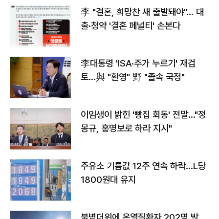
李 "결혼, 희망찬 새 출발돼야"… 대
출·청약 '결혼 페널티' 손본다
李대통령 'ISA·주가 누르기' 재검
토…與 "환영" 野 "졸속 국정"
이임생이 밝힌 '빵집 회동' 전말…"정
몽규, 홍명보로 하라 지시"
주유소 기름값 12주 연속 하락…L당
1800원대 유지
불볕더위에 온열질환자 202명 발