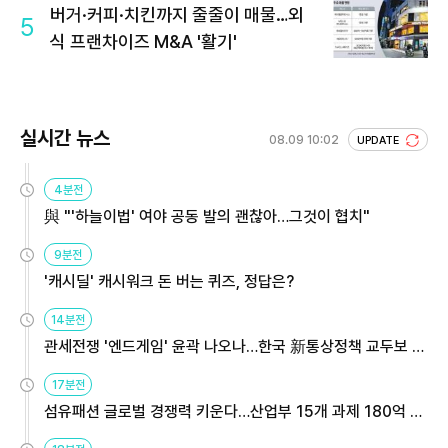
버거·커피·치킨까지 줄줄이 매물…외
5
식 프랜차이즈 M&A '활기'
실시간 뉴스
08.09 10:02
UPDATE
4분전
與 "'하늘이법' 여야 공동 발의 괜찮아…그것이 협치"
9분전
'캐시딜' 캐시워크 돈 버는 퀴즈, 정답은?
14분전
관세전쟁 '엔드게임' 윤곽 나오나…한국 新통상정책 교두보 활
용해야
17분전
섬유패션 글로벌 경쟁력 키운다…산업부 15개 과제 180억 지
원