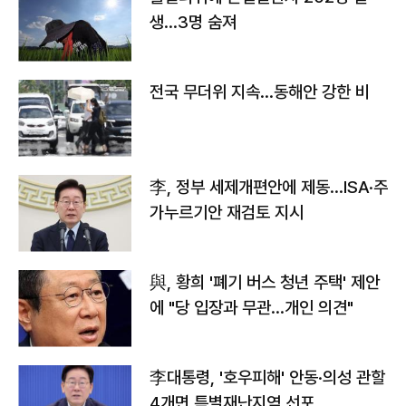
생…3명 숨져
전국 무더위 지속…동해안 강한 비
李, 정부 세제개편안에 제동…ISA·주
가누르기안 재검토 지시
與, 황희 '폐기 버스 청년 주택' 제안
에 "당 입장과 무관…개인 의견"
李대통령, '호우피해' 안동·의성 관할
4개면 특별재난지역 선포