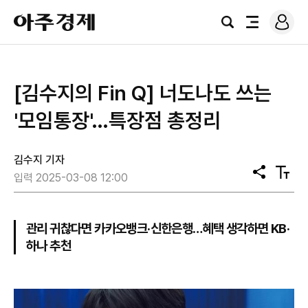
로
아
그
검
전
주
인
색
체
경
메
제
뉴
[김수지의 Fin Q] 너도나도 쓰는
'모임통장'…특장점 총정리
김수지 기자
공
텍
입력 2025-03-08 12:00
유
스
트
크
기
관리 귀찮다면 카카오뱅크·신한은행…혜택 생각하면 KB·
하나 추천