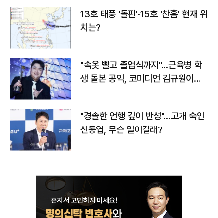
13호 태풍 '돌핀'·15호 '찬홈' 현재 위
치는?
"속옷 빨고 졸업식까지"…근육병 학
생 돌본 공익, 코미디언 김규원이었
다
"경솔한 언행 깊이 반성"…고개 숙인
신동엽, 무슨 일이길래?