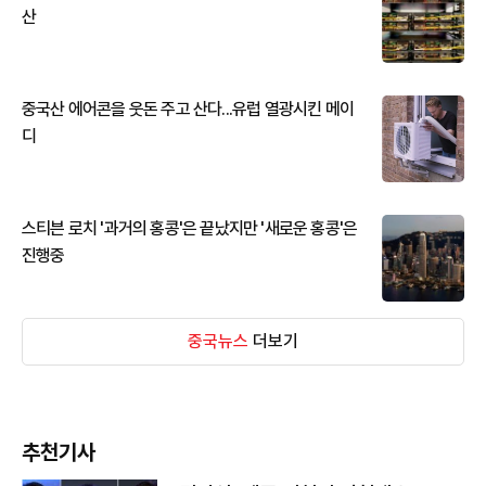
산
중국산 에어콘을 웃돈 주고 산다...유럽 열광시킨 메이
디
스티븐 로치 '과거의 홍콩'은 끝났지만 '새로운 홍콩'은
진행중
중국뉴스
더보기
추천기사