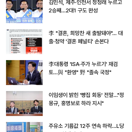
김민석, 제주·인천서 정청래 누르고
2승째…2대1 구도 완성
李 "결혼, 희망찬 새 출발돼야"… 대
출·청약 '결혼 페널티' 손본다
李대통령 'ISA·주가 누르기' 재검
토…與 "환영" 野 "졸속 국정"
이임생이 밝힌 '빵집 회동' 전말…"정
몽규, 홍명보로 하라 지시"
주유소 기름값 12주 연속 하락…L당