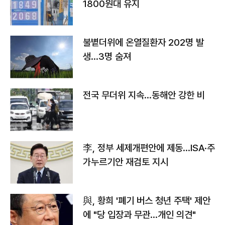
1800원대 유지
불볕더위에 온열질환자 202명 발
생…3명 숨져
전국 무더위 지속…동해안 강한 비
李, 정부 세제개편안에 제동…ISA·주
가누르기안 재검토 지시
與, 황희 '폐기 버스 청년 주택' 제안
에 "당 입장과 무관…개인 의견"