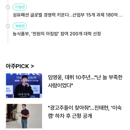
용해야
17분전
섬유패션 글로벌 경쟁력 키운다…산업부 15개 과제 180억 지
원
18분전
농식품부, '천원의 아침밥' 참여 200개 대학 선정
아주PICK >
임영웅, 데뷔 10주년…"난 늘 부족한
사람이었다"
"광고주들이 찾아줘"…진태현, '이숙
캠' 하차 후 근황 공개