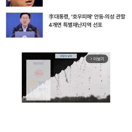
李대통령, '호우피해' 안동·의성 관할
4개면 특별재난지역 선포
더보기
arrow_forward_ios
Unmute