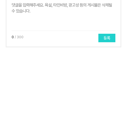
0
/ 300
등록