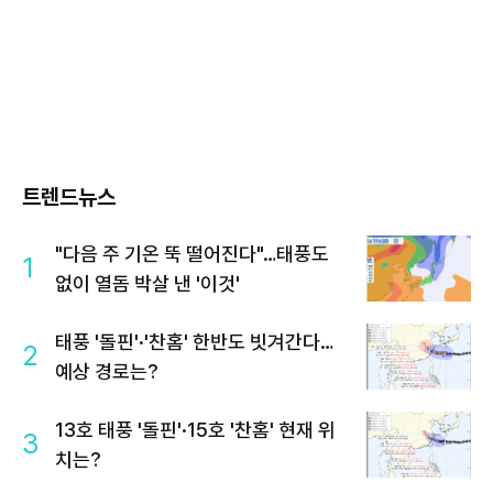
트렌드뉴스
"다음 주 기온 뚝 떨어진다"…태풍도
1
없이 열돔 박살 낸 '이것'
태풍 '돌핀'·'찬홈' 한반도 빗겨간다…
2
예상 경로는?
13호 태풍 '돌핀'·15호 '찬홈' 현재 위
3
치는?