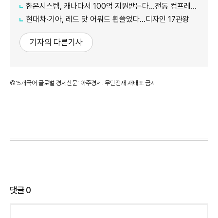
한온시스템, 캐나다서 100억 지원받는다…전동 컴프레서 생산↑
현대차·기아, 레드 닷 어워드 휩쓸었다…디자인 17관왕
기자의 다른기사
©'5개국어 글로벌 경제신문' 아주경제. 무단전재·재배포 금지
댓글
0