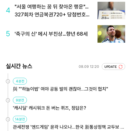
"서울 여행하는 꿈 뒤 찾아온 행운"…
4
327회차 연금복권720+ 당첨번호조
회 주목
5
'축구의 신' 메시 부친상…향년 68세
실시간 뉴스
08.09 12:20
UPDATE
4분전
與 "'하늘이법' 여야 공동 발의 괜찮아…그것이 협치"
9분전
'캐시딜' 캐시워크 돈 버는 퀴즈, 정답은?
14분전
관세전쟁 '엔드게임' 윤곽 나오나…한국 新통상정책 교두보 활