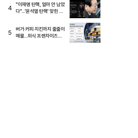
주목
"이재명 탄핵, 얼마 안 남았
4
다"...'윤석열 탄핵' 맞힌 무
당, '성지글' 등장
버거·커피·치킨까지 줄줄이
5
매물…외식 프랜차이즈
M&A '활기'