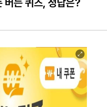
돈 버는 퀴즈, 정답은?
이
미
지
확
대