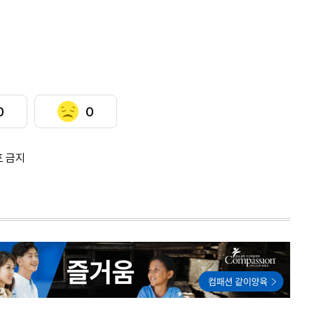
0
0
포 금지