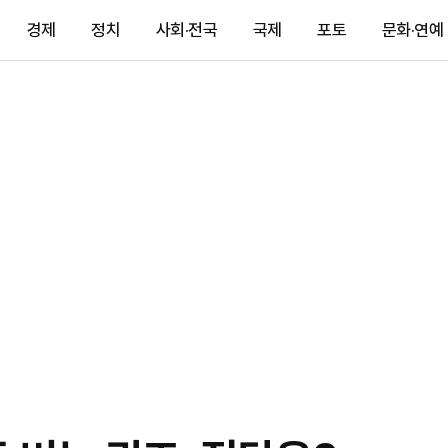
경제
정치
사회·전국
국제
포토
문화·연예