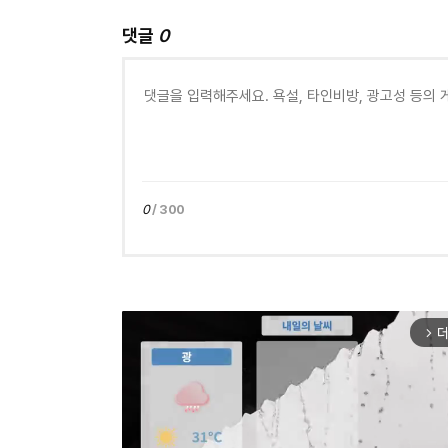
댓글
0
0
/ 300
더
arrow_forward_ios