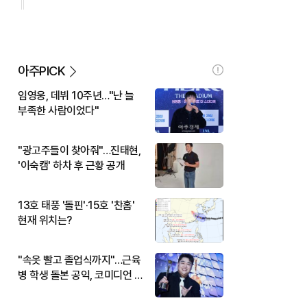
아주PICK
임영웅, 데뷔 10주년…"난 늘
부족한 사람이었다"
"광고주들이 찾아줘"…진태현,
'이숙캠' 하차 후 근황 공개
13호 태풍 '돌핀'·15호 '찬홈'
현재 위치는?
"속옷 빨고 졸업식까지"…근육
병 학생 돌본 공익, 코미디언 김
규원이었다