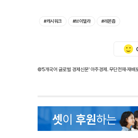
#캐시워크
#브이델라
#레몬즙
©'5개국어 글로벌 경제신문' 아주경제. 무단전재·재배