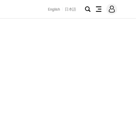
로
English
日本語
그
검
전
인
색
체
메
뉴