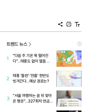
공
프
텍
유
린
스
트
트
크
기
트렌드 뉴스
"다음 주 기온 뚝 떨어진
1
다"…태풍도 없이 열돔 박
살 낸 '이것'
태풍 '돌핀'·'찬홈' 한반도
2
빗겨간다…예상 경로는?
"서울 여행하는 꿈 뒤 찾아
3
온 행운"…327회차 연금
복권720+ 당첨번호조회