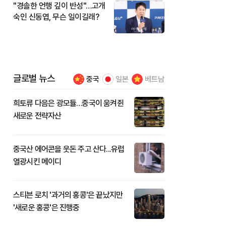
"경솔한 언행 깊이 반성"…고개
숙인 신동엽, 무슨 일이길래?
글로벌 뉴스
중국
일본
베트남
희토류 다음은 광모듈…중국이 움켜쥔
새로운 전략자산
중국산 에어콘을 웃돈 주고 산다...유럽
열광시킨 메이디
스티븐 로치 '과거의 홍콩'은 끝났지만
'새로운 홍콩'은 진행중