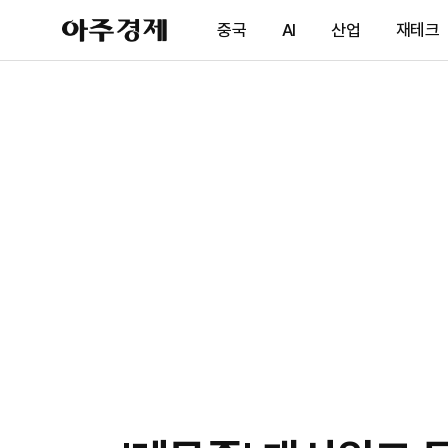
아
중국
AI
산업
재테크
주
경
제