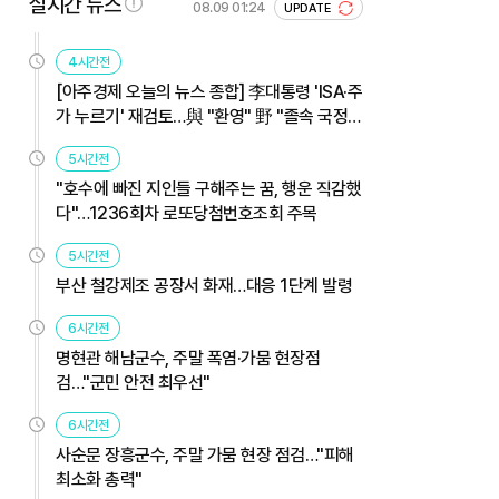
실시간 뉴스
08.09 01:24
UPDATE
4시간전
[아주경제 오늘의 뉴스 종합] 李대통령 'ISA·주
가 누르기' 재검토…與 "환영" 野 "졸속 국정"
外
5시간전
"호수에 빠진 지인들 구해주는 꿈, 행운 직감했
다"…1236회차 로또당첨번호조회 주목
5시간전
부산 철강제조 공장서 화재…대응 1단계 발령
6시간전
명현관 해남군수, 주말 폭염·가뭄 현장점
검…"군민 안전 최우선"
6시간전
사순문 장흥군수, 주말 가뭄 현장 점검…"피해
최소화 총력"