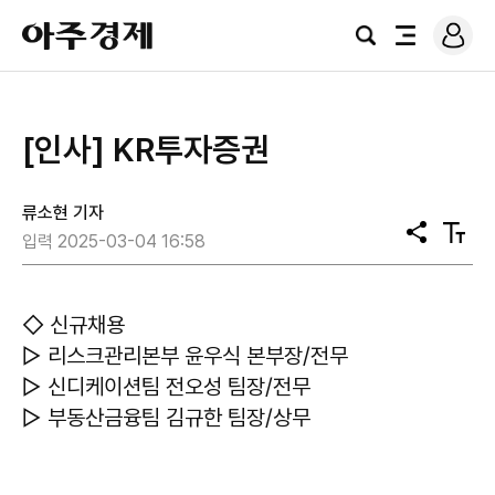
로
아
그
검
전
주
인
색
체
경
메
제
뉴
[인사] KR투자증권
류소현 기자
공
텍
입력 2025-03-04 16:58
유
스
트
크
기
◇ 신규채용
▷ 리스크관리본부 윤우식 본부장/전무
▷ 신디케이션팀 전오성 팀장/전무
▷ 부동산금융팀 김규한 팀장/상무