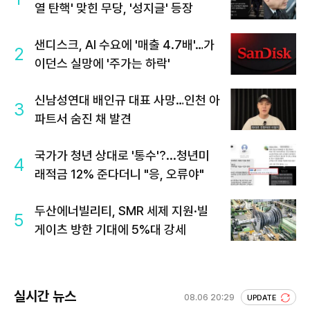
열 탄핵' 맞힌 무당, '성지글' 등장
샌디스크, AI 수요에 '매출 4.7배'…가
2
이던스 실망에 '주가는 하락'
신남성연대 배인규 대표 사망…인천 아
3
파트서 숨진 채 발견
국가가 청년 상대로 '통수'?...청년미
4
래적금 12% 준다더니 "응, 오류야"
두산에너빌리티, SMR 세제 지원·빌
5
게이츠 방한 기대에 5%대 강세
실시간 뉴스
08.06 20:29
UPDATE