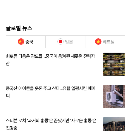
글로벌 뉴스
중국
일본
베트남
희토류 다음은 광모듈…중국이 움켜쥔 새로운 전략자
산
중국산 에어콘을 웃돈 주고 산다...유럽 열광시킨 메이
디
스티븐 로치 '과거의 홍콩'은 끝났지만 '새로운 홍콩'은
진행중