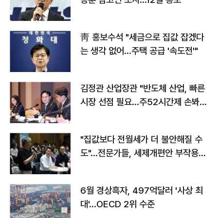
靑 홍보수석 "세금으로 집값 잡겠다
는 생각 없어…주택 공급 '속도전'"
김정관 산업장관 "반도체 산업, 빠른
시장 선점 필요…주52시간제 손봐
야"
"집값보다 전월세가 더 불안해질 수
도"…전문가들, 세제개편안 부작용
우려
6월 경상흑자, 497억달러 '사상 최
대'…OECD 2위 수준