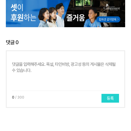
댓글
0
0
/ 300
등록