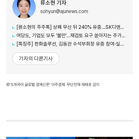
류소현 기자
sohyun@ajunews.com
[류소현의 주주톡] 상폐 무산 뒤 240% 유증…SK디앤디는 주주를 설득했나?
여당도, 기업도 모두 '불만'...재검토 요구 쏟아지는 주가누르기 방지 세제개편안
[특징주] 한화솔루션, 김동관 수석부회장 유증 참여·실적 개선 기대에 16% 강세
기자의 다른기사
©'5개국어 글로벌 경제신문' 아주경제. 무단전재·재배포 금지