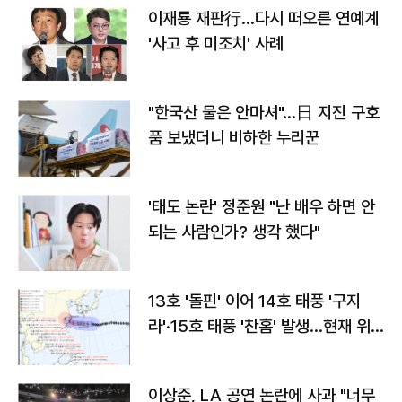
이재룡 재판行…다시 떠오른 연예계
'사고 후 미조치' 사례
"한국산 물은 안마셔"…日 지진 구호
품 보냈더니 비하한 누리꾼
'태도 논란' 정준원 "난 배우 하면 안
되는 사람인가? 생각 했다"
13호 '돌핀' 이어 14호 태풍 '구지
라'·15호 태풍 '찬홈' 발생…현재 위
치와 이동경로는?
이상준, LA 공연 논란에 사과 "너무