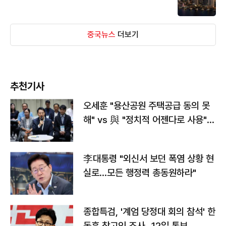
중국뉴스
더보기
추천기사
오세훈 "용산공원 주택공급 동의 못
해" vs 與 "정치적 어젠다로 사용"
맞불
李대통령 "외신서 보던 폭염 상황 현
실로…모든 행정력 총동원하라"
종합특검, '계엄 당정대 회의 참석' 한
동훈 참고인 조사...12일 통보