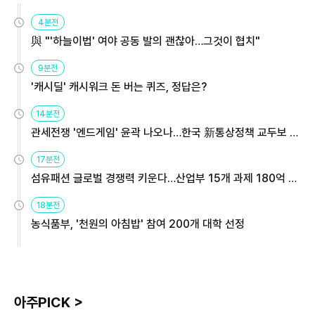
4분전
與 "'하늘이법' 여야 공동 발의 괜찮아…그것이 협치"
9분전
'캐시딜' 캐시워크 돈 버는 퀴즈, 정답은?
14분전
관세전쟁 '엔드게임' 윤곽 나오나…한국 新통상정책 교두보 활
용해야
17분전
섬유패션 글로벌 경쟁력 키운다…산업부 15개 과제 180억 지
원
18분전
농식품부, '천원의 아침밥' 참여 200개 대학 선정
아주PICK >