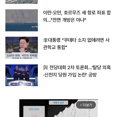
이란·오만, 호르무즈 새 항로 좌표 합
의…"전면 개방은 아냐"
李대통령 "쿠데타 소지 없애려면 사
관학교 통합"
與 전당대회 2차 토론회…'탈당 의혹
·신천지 당원 가입 논란' 공방
더보기
arrow_forward_ios