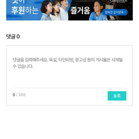
댓글
0
0
/ 300
등록