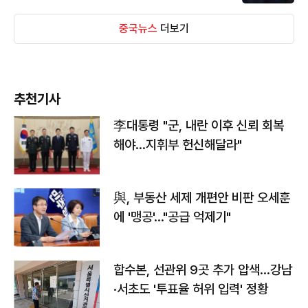
중국뉴스
더보기
추천기사
李대통령 "군, 내란 이후 신뢰 회복
해야…지휘부 헌신해달라"
與, 부동산 세제 개편안 비판 오세훈
에 '맹공'…"공급 억제기"
합수본, 선관위 9곳 추가 압색…강남
·서초도 '투표율 허위 입력' 정황