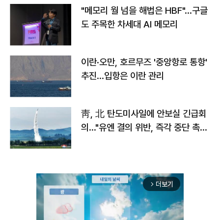
"메모리 월 넘을 해법은 HBF"…구글
도 주목한 차세대 AI 메모리
이란·오만, 호르무즈 '중앙항로 통항'
추진…입항은 이란 관리
靑, 北 탄도미사일에 안보실 긴급회
의…"유엔 결의 위반, 즉각 중단 촉
구"
더보기
arrow_forward_ios