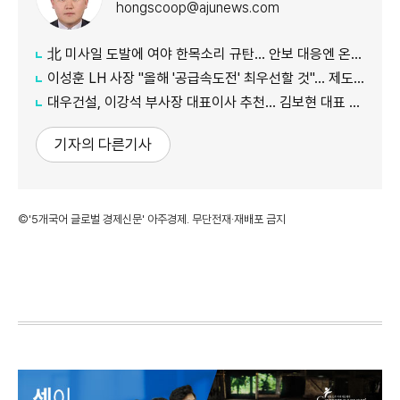
hongscoop@ajunews.com
北 미사일 도발에 여야 한목소리 규탄… 안보 대응엔 온도차
이성훈 LH 사장 "올해 '공급속도전' 최우선할 것"… 제도 개선·직원 참여 독려
대우건설, 이강석 부사장 대표이사 추천… 김보현 대표 용퇴
기자의 다른기사
©'5개국어 글로벌 경제신문' 아주경제. 무단전재·재배포 금지