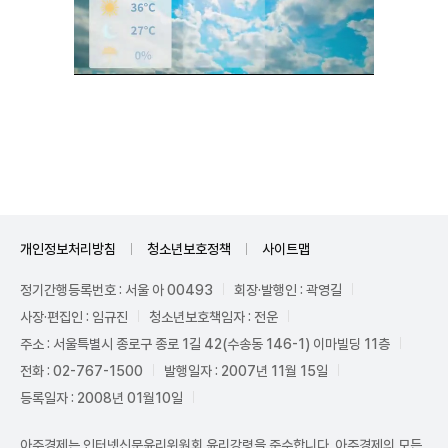
Unmute
개인정보처리방침
청소년보호정책
사이트맵
정기간행등록번호 : 서울 아 00493
회장·발행인 : 곽영길
사장·편집인 : 임규진
청소년보호책임자 : 전운
주소 : 서울특별시 종로구 종로 1길 42(수송동 146-1) 이마빌딩 11층
전화 : 02-767-1500
발행일자 : 2007년 11월 15일
등록일자 : 2008년 01월10일
아주경제는 인터넷신문윤리위원회 윤리강령을 준수합니다. 아주경제의 모든