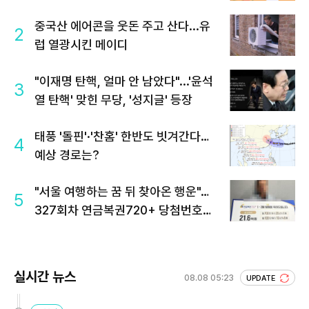
중국산 에어콘을 웃돈 주고 산다...유
2
럽 열광시킨 메이디
"이재명 탄핵, 얼마 안 남았다"...'윤석
3
열 탄핵' 맞힌 무당, '성지글' 등장
태풍 '돌핀'·'찬홈' 한반도 빗겨간다…
4
예상 경로는?
"서울 여행하는 꿈 뒤 찾아온 행운"…
5
327회차 연금복권720+ 당첨번호조
회 주목
실시간 뉴스
08.08 05:23
UPDATE