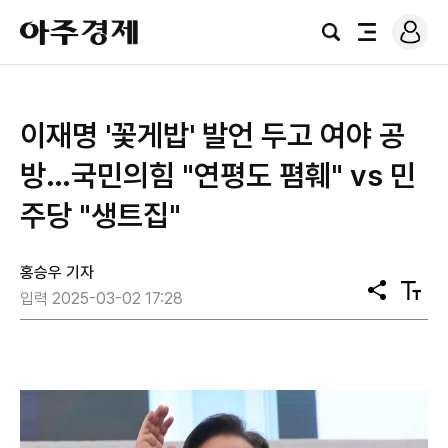
로
아
그
검
전
주
인
색
체
경
메
제
뉴
이재명 '꽃게밥' 발언 두고 여야 공
방…국민의힘 "연평도 폄훼" vs 민
주당 "생트집"
홍승우 기자
공
텍
입력 2025-03-02 17:28
유
스
트
크
기