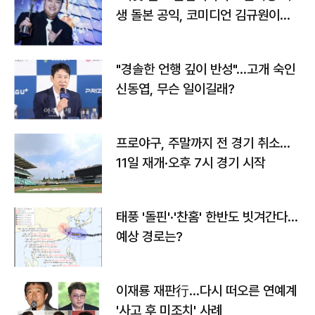
생 돌본 공익, 코미디언 김규원이었
다
"경솔한 언행 깊이 반성"…고개 숙인
신동엽, 무슨 일이길래?
프로야구, 주말까지 전 경기 취소…
11일 재개·오후 7시 경기 시작
태풍 '돌핀'·'찬홈' 한반도 빗겨간다…
예상 경로는?
이재룡 재판行…다시 떠오른 연예계
'사고 후 미조치' 사례