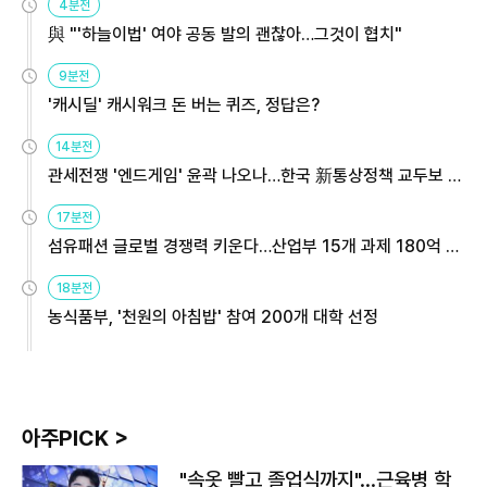
4분전
與 "'하늘이법' 여야 공동 발의 괜찮아…그것이 협치"
9분전
'캐시딜' 캐시워크 돈 버는 퀴즈, 정답은?
14분전
관세전쟁 '엔드게임' 윤곽 나오나…한국 新통상정책 교두보 활
용해야
17분전
섬유패션 글로벌 경쟁력 키운다…산업부 15개 과제 180억 지
원
18분전
농식품부, '천원의 아침밥' 참여 200개 대학 선정
아주PICK >
"속옷 빨고 졸업식까지"…근육병 학