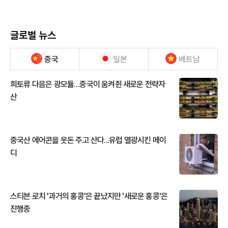
글로벌 뉴스
중국
일본
베트남
희토류 다음은 광모듈…중국이 움켜쥔 새로운 전략자
산
중국산 에어콘을 웃돈 주고 산다...유럽 열광시킨 메이
디
스티븐 로치 '과거의 홍콩'은 끝났지만 '새로운 홍콩'은
진행중