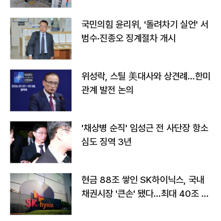
국민의힘 윤리위, '돌려차기 실언' 서
범수·진종오 징계절차 개시
위성락, 스틸 美대사와 상견례…한미
관계 발전 논의
'채상병 순직' 임성근 전 사단장 항소
심도 징역 3년
현금 88조 쌓인 SK하이닉스, 국내
채권시장 '큰손' 됐다…최대 40조 투
자