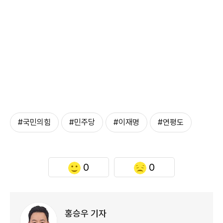
#국민의힘
#민주당
#이재명
#연평도
0
0
홍승우 기자