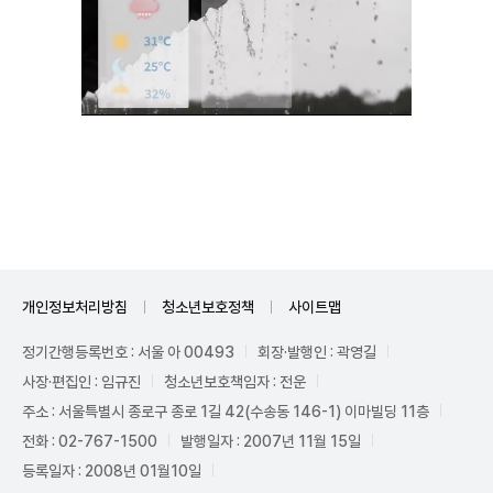
Unmute
개인정보처리방침
청소년보호정책
사이트맵
정기간행등록번호 : 서울 아 00493
회장·발행인 : 곽영길
사장·편집인 : 임규진
청소년보호책임자 : 전운
주소 : 서울특별시 종로구 종로 1길 42(수송동 146-1) 이마빌딩 11층
전화 : 02-767-1500
발행일자 : 2007년 11월 15일
등록일자 : 2008년 01월10일