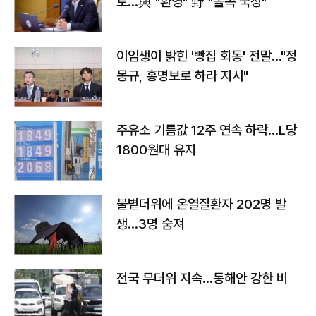
토…與 "환영" 野 "졸속 국정"
이임생이 밝힌 '빵집 회동' 전말…"정
몽규, 홍명보로 하라 지시"
주유소 기름값 12주 연속 하락…L당
1800원대 유지
불볕더위에 온열질환자 202명 발
생…3명 숨져
전국 무더위 지속…동해안 강한 비