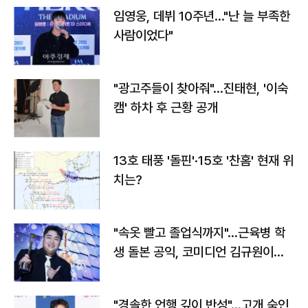
임영웅, 데뷔 10주년…"난 늘 부족한
사람이었다"
"광고주들이 찾아줘"…진태현, '이숙
캠' 하차 후 근황 공개
13호 태풍 '돌핀'·15호 '찬홈' 현재 위
치는?
"속옷 빨고 졸업식까지"…근육병 학
생 돌본 공익, 코미디언 김규원이었
다
"경솔한 언행 깊이 반성"…고개 숙인