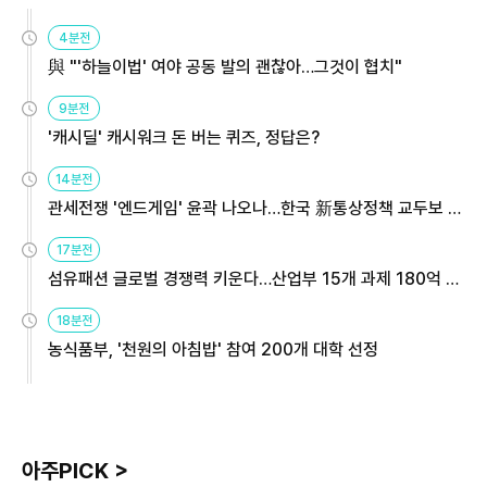
4분전
與 "'하늘이법' 여야 공동 발의 괜찮아…그것이 협치"
9분전
'캐시딜' 캐시워크 돈 버는 퀴즈, 정답은?
14분전
관세전쟁 '엔드게임' 윤곽 나오나…한국 新통상정책 교두보 활
용해야
17분전
섬유패션 글로벌 경쟁력 키운다…산업부 15개 과제 180억 지
원
18분전
농식품부, '천원의 아침밥' 참여 200개 대학 선정
아주PICK >