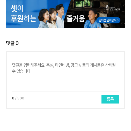
댓글
0
0
/ 300
등록