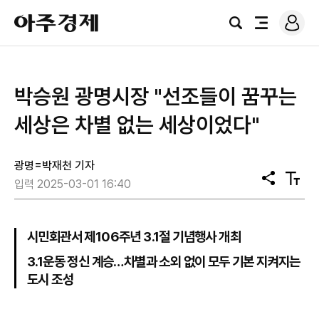
로
아
그
검
전
주
인
색
체
경
메
제
뉴
박승원 광명시장 "선조들이 꿈꾸는
세상은 차별 없는 세상이었다"
광명=박재천 기자
공
텍
입력 2025-03-01 16:40
유
스
트
크
기
시민회관서 제106주년 3.1절 기념행사 개최
3.1운동 정신 계승…차별과 소외 없이 모두 기본 지켜지는
도시 조성