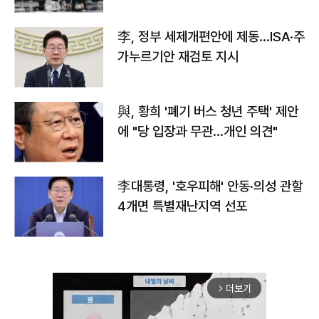
李, 정부 세제개편안에 제동…ISA·주
가누르기안 재검토 지시
與, 황희 '폐기 버스 청년 주택' 제안
에 "당 입장과 무관…개인 의견"
李대통령, '호우피해' 안동·의성 관할
4개면 특별재난지역 선포
더보기
arrow_forward_ios