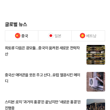
글로벌 뉴스
중국
일본
베트남
희토류 다음은 광모듈…중국이 움켜쥔 새로운 전략자
산
중국산 에어콘을 웃돈 주고 산다...유럽 열광시킨 메이
디
스티븐 로치 '과거의 홍콩'은 끝났지만 '새로운 홍콩'은
진행중