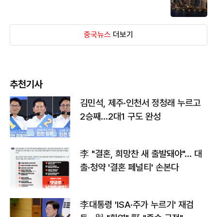
중국뉴스
더보기
추천기사
김민석, 제주·인천서 정청래 누르고
2승째…2대1 구도 완성
李 "결혼, 희망찬 새 출발돼야"… 대
출·청약 '결혼 페널티' 손본다
李대통령 'ISA·주가 누르기' 재검