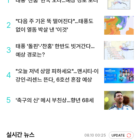
1
태풍 '찬홈' 한국 오나…예상 경로 보니
"다음 주 기온 뚝 떨어진다"…태풍도
2
없이 열돔 박살 낸 '이것'
태풍 '돌핀'·'찬홈' 한반도 빗겨간다…
3
예상 경로는?
"오늘 저녁 상암 피하세요"…맨시티·이
4
강인·리센느 뜬다, 6호선 혼잡 예상
5
'축구의 신' 메시 부친상…향년 68세
실시간 뉴스
08.10 00:25
UPDATE