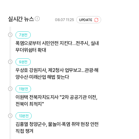
실시간 뉴스
08.07 11:25
UPDATE
7분전
폭염으로부터 시민안전 지킨다…전주시, 실내
무더위쉼터 확대
9분전
우상호 강원지사, 제2청사 업무보고...관광·해
양수산·미래산업 해법 찾는다
11분전
이원택 전북자치도지사 "2차 공공기관 이전,
전북이 최적지"
13분전
김홍열 청양군수, 물놀이·폭염 취약 현장 안전
직접 챙겨