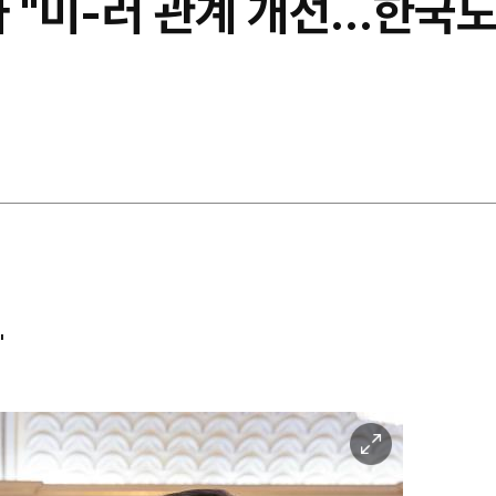
 "미-러 관계 개선…한국도
"
이
미