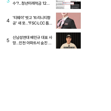
3
수'?...청년미래적금 12%
준다더니 "응, 오류야"
'티웨이' 벗고 '트리니티항
4
공' 새 옷…"FSC·LCC 틈
새, SSC 전략으로 공략"
신남성연대 배인규 대표 사
5
망…인천 아파트서 숨진 채
발견