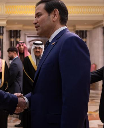
지
확
대