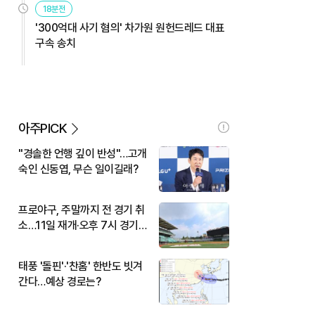
18분전
'300억대 사기 혐의' 차가원 원헌드레드 대표
구속 송치
아주PICK
"경솔한 언행 깊이 반성"…고개
숙인 신동엽, 무슨 일이길래?
프로야구, 주말까지 전 경기 취
소…11일 재개·오후 7시 경기
시작
태풍 '돌핀'·'찬홈' 한반도 빗겨
간다…예상 경로는?