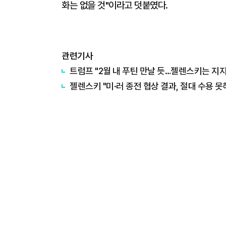
화는 없을 것"이라고 덧붙였다.
관련기사
트럼프 "2월 내 푸틴 만날 듯…젤렌스키는 지지
젤렌스키 "미·러 종전 협상 결과, 절대 수용 못