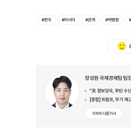
#한국
#러시아
#관계
#박병환
장성원 국제경제팀 팀
"美 정보당국, 푸틴 수
[종합] 트럼프, 무기 
기자의 다른기사