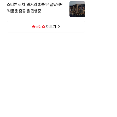
스티븐 로치 '과거의 홍콩'은 끝났지만
'새로운 홍콩'은 진행중
중국뉴스
더보기