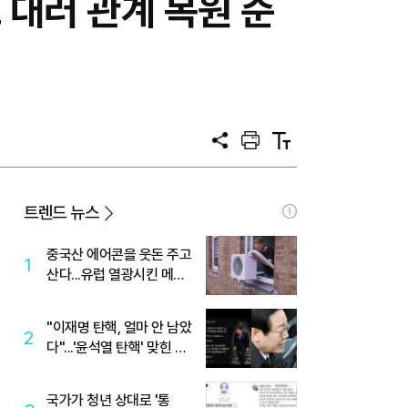
 대러 관계 복원 준
공
프
텍
유
린
스
트
트
크
기
트렌드 뉴스
중국산 에어콘을 웃돈 주고
1
산다...유럽 열광시킨 메이
디
"이재명 탄핵, 얼마 안 남았
2
다"...'윤석열 탄핵' 맞힌 무
당, '성지글' 등장
국가가 청년 상대로 '통