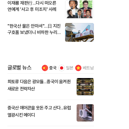
이재룡 재판行…다시 떠오른
연예계 '사고 후 미조치' 사례
"한국산 물은 안마셔"…日 지진
구호품 보냈더니 비하한 누리
꾼
글로벌 뉴스
중국
일본
베트남
희토류 다음은 광모듈…중국이 움켜쥔
새로운 전략자산
중국산 에어콘을 웃돈 주고 산다...유럽
열광시킨 메이디