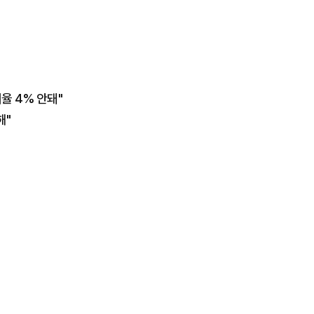
율 4% 안돼"
해"