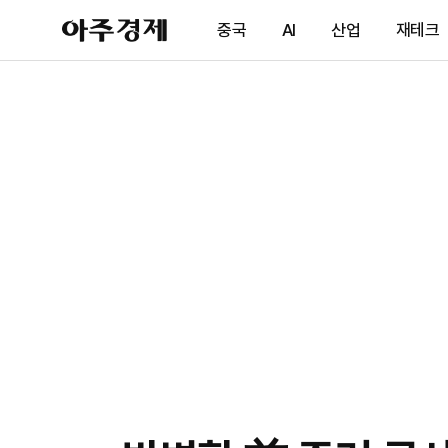
아
중국
AI
산업
재테크
주
경
제