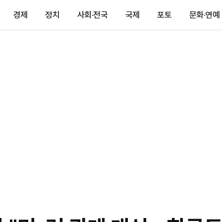
경제
정치
사회·전국
국제
포토
문화·연예