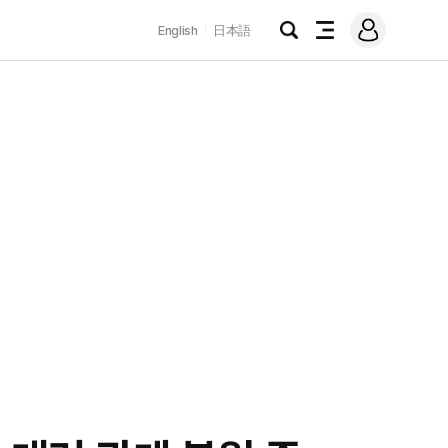
로
English
日本語
그
검
전
인
색
체
메
뉴