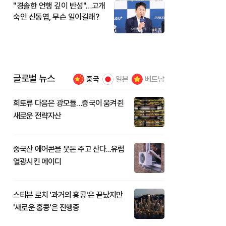
"경솔한 언행 깊이 반성"…고개
숙인 신동엽, 무슨 일이길래?
글로벌 뉴스
중국
일본
베트남
희토류 다음은 광모듈…중국이 움켜쥔
새로운 전략자산
중국산 에어콘을 웃돈 주고 산다...유럽
열광시킨 메이디
스티븐 로치 '과거의 홍콩'은 끝났지만
'새로운 홍콩'은 진행중