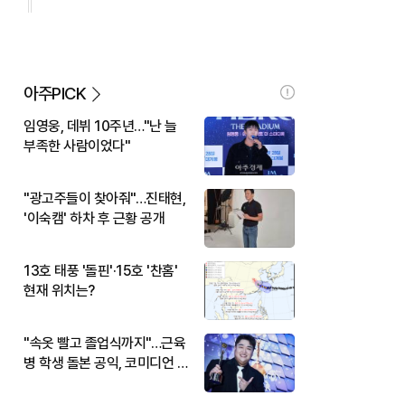
아주PICK
임영웅, 데뷔 10주년…"난 늘
부족한 사람이었다"
"광고주들이 찾아줘"…진태현,
'이숙캠' 하차 후 근황 공개
13호 태풍 '돌핀'·15호 '찬홈'
현재 위치는?
"속옷 빨고 졸업식까지"…근육
병 학생 돌본 공익, 코미디언 김
규원이었다