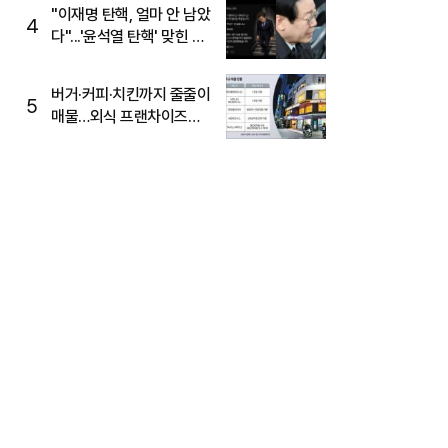
주목
"이재명 탄핵, 얼마 안 남았
4
다"...'윤석열 탄핵' 맞힌 무
당, '성지글' 등장
버거·커피·치킨까지 줄줄이
5
매물…외식 프랜차이즈
M&A '활기'