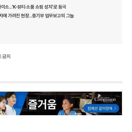
소...'K-뷰티·소품 쇼핑 성지'로 등극
자에 가려진 현장...중기부 업무보고의 그늘
포 금지