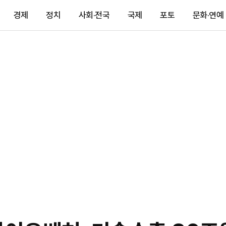
경제
정치
사회·전국
국제
포토
문화·연예