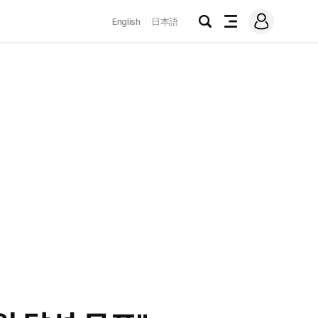
로
English
日本語
그
검
전
인
색
체
메
뉴