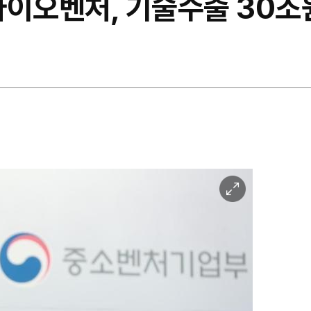
바이오벤처, 기술수출 30조
이
미
지
확
대