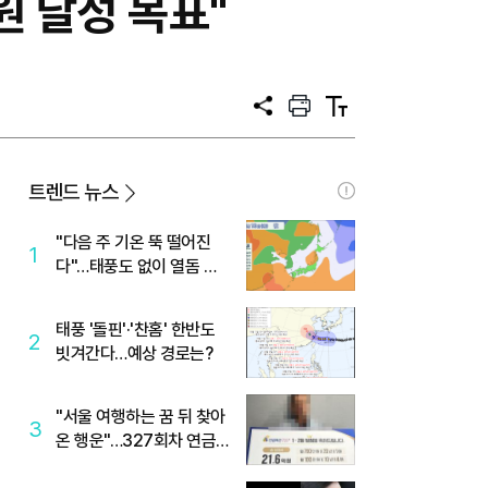
원 달성 목표"
공
프
텍
유
린
스
트
트
크
기
트렌드 뉴스
"다음 주 기온 뚝 떨어진
1
다"…태풍도 없이 열돔 박
살 낸 '이것'
태풍 '돌핀'·'찬홈' 한반도
2
빗겨간다…예상 경로는?
"서울 여행하는 꿈 뒤 찾아
3
온 행운"…327회차 연금
복권720+ 당첨번호조회