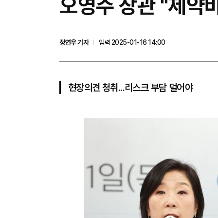
오영주 장관 "제약
정연우 기자
입력 2025-01-16 14:00
현장의견 청취...리스크 부담 덜어야