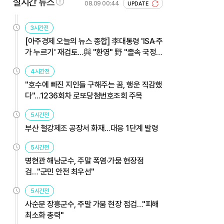
실시간 뉴스
08.09 00:44
UPDATE
3시간전
[아주경제 오늘의 뉴스 종합] 李대통령 'ISA·주
가 누르기' 재검토…與 "환영" 野 "졸속 국정"
外
4시간전
"호수에 빠진 지인들 구해주는 꿈, 행운 직감했
다"…1236회차 로또당첨번호조회 주목
5시간전
부산 철강제조 공장서 화재…대응 1단계 발령
5시간전
명현관 해남군수, 주말 폭염·가뭄 현장점
검…"군민 안전 최우선"
5시간전
사순문 장흥군수, 주말 가뭄 현장 점검…"피해
최소화 총력"