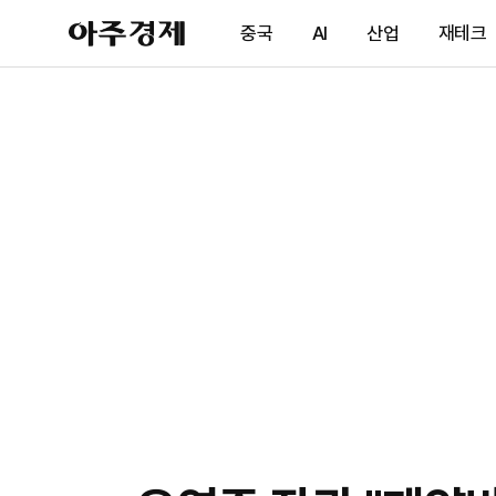
아
중국
AI
산업
재테크
주
경
제