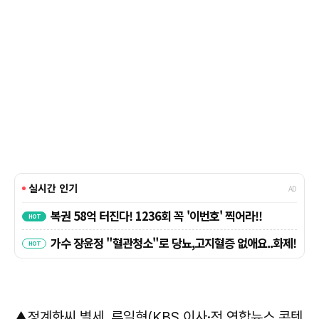
▲정계화씨 별세, 류일형(KBS 이사·전 연합뉴스 콘텐