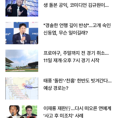
생 돌본 공익, 코미디언 김규원이었
다
"경솔한 언행 깊이 반성"…고개 숙인
신동엽, 무슨 일이길래?
프로야구, 주말까지 전 경기 취소…
11일 재개·오후 7시 경기 시작
태풍 '돌핀'·'찬홈' 한반도 빗겨간다…
예상 경로는?
이재룡 재판行…다시 떠오른 연예계
'사고 후 미조치' 사례