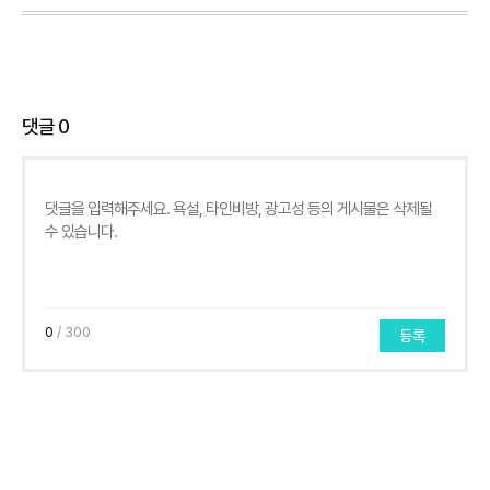
댓글
0
0
/ 300
등록