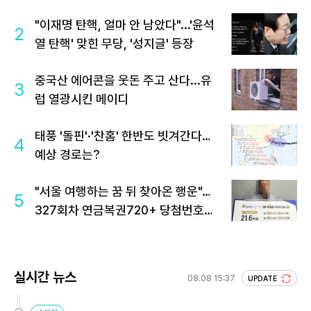
"이재명 탄핵, 얼마 안 남았다"...'윤석
2
열 탄핵' 맞힌 무당, '성지글' 등장
중국산 에어콘을 웃돈 주고 산다...유
3
럽 열광시킨 메이디
태풍 '돌핀'·'찬홈' 한반도 빗겨간다…
4
예상 경로는?
"서울 여행하는 꿈 뒤 찾아온 행운"…
5
327회차 연금복권720+ 당첨번호조
회 주목
실시간 뉴스
08.08 15:37
UPDATE