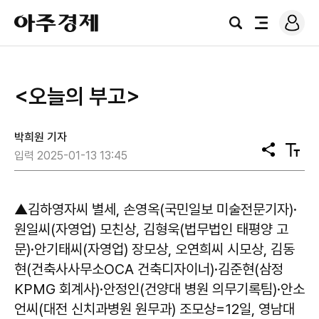
로
아
그
검
전
주
인
색
체
경
메
제
뉴
<오늘의 부고>
박희원 기자
공
텍
입력 2025-01-13 13:45
유
스
트
크
기
▲김하영자씨 별세, 손영옥(국민일보 미술전문기자)·
원일씨(자영업) 모친상, 김형욱(법무법인 태평양 고
문)·안기태씨(자영업) 장모상, 오연희씨 시모상, 김동
현(건축사사무소OCA 건축디자이너)·김준현(삼정
KPMG 회계사)·안정인(건양대 병원 의무기록팀)·안소
언씨(대전 신치과병원 원무과) 조모상=12일, 영남대