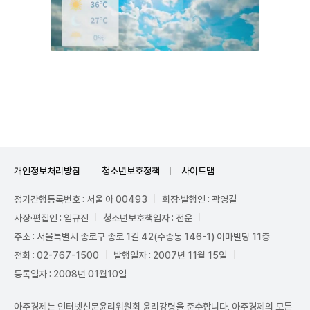
Unmute
개인정보처리방침
청소년보호정책
사이트맵
정기간행등록번호 : 서울 아 00493
회장·발행인 : 곽영길
사장·편집인 : 임규진
청소년보호책임자 : 전운
주소 : 서울특별시 종로구 종로 1길 42(수송동 146-1) 이마빌딩 11층
전화 : 02-767-1500
발행일자 : 2007년 11월 15일
등록일자 : 2008년 01월10일
아주경제는 인터넷신문윤리위원회 윤리강령을 준수합니다. 아주경제의 모든