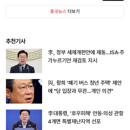
중국뉴스
더보기
추천기사
李, 정부 세제개편안에 제동…ISA·주
가누르기안 재검토 지시
與, 황희 '폐기 버스 청년 주택' 제안
에 "당 입장과 무관…개인 의견"
李대통령, '호우피해' 안동·의성 관할
4개면 특별재난지역 선포