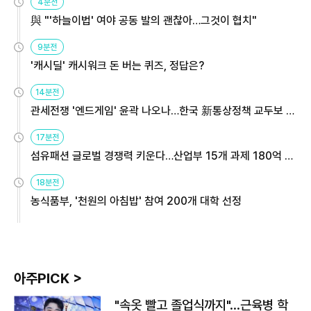
4분전
與 "'하늘이법' 여야 공동 발의 괜찮아…그것이 협치"
9분전
'캐시딜' 캐시워크 돈 버는 퀴즈, 정답은?
14분전
관세전쟁 '엔드게임' 윤곽 나오나…한국 新통상정책 교두보 활
용해야
17분전
섬유패션 글로벌 경쟁력 키운다…산업부 15개 과제 180억 지
원
18분전
농식품부, '천원의 아침밥' 참여 200개 대학 선정
아주PICK >
"속옷 빨고 졸업식까지"…근육병 학