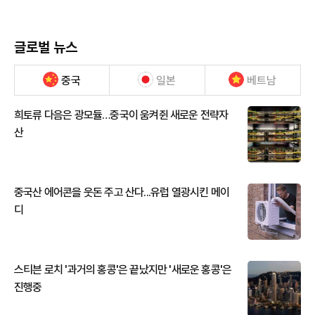
글로벌 뉴스
중국
일본
베트남
희토류 다음은 광모듈…중국이 움켜쥔 새로운 전략자
산
중국산 에어콘을 웃돈 주고 산다...유럽 열광시킨 메이
디
스티븐 로치 '과거의 홍콩'은 끝났지만 '새로운 홍콩'은
진행중