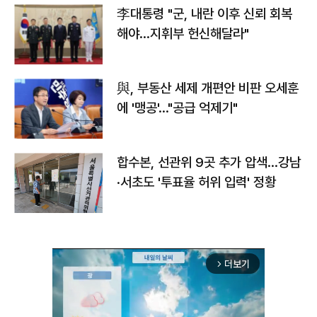
李대통령 "군, 내란 이후 신뢰 회복
해야…지휘부 헌신해달라"
與, 부동산 세제 개편안 비판 오세훈
에 '맹공'…"공급 억제기"
합수본, 선관위 9곳 추가 압색…강남
·서초도 '투표율 허위 입력' 정황
더보기
arrow_forward_ios