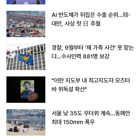
AI 반도체가 뒤집은 수출 순위…韓·
대만, 사상 첫 日 추월
경찰, 9월부터 '제 가족 사건' 못 맡는
다…수사인력 881명 보강
"이란 지도부 내 최고지도자 모즈타
바 위독설 확산"
서울 낮 35도 무더위 계속…동해안
최대 150㎜ 폭우