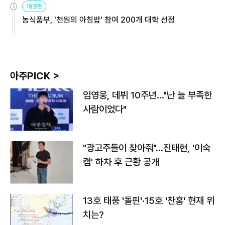
18분전
농식품부, '천원의 아침밥' 참여 200개 대학 선정
아주PICK >
임영웅, 데뷔 10주년…"난 늘 부족한
사람이었다"
"광고주들이 찾아줘"…진태현, '이숙
캠' 하차 후 근황 공개
13호 태풍 '돌핀'·15호 '찬홈' 현재 위
치는?