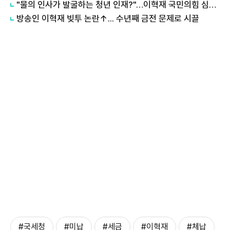
"물의 인사가 발굴하는 청년 인재?"…이혁재 국민의힘 심사위원 발탁에 쏠리는 눈
방송인 이혁재 빚투 논란↑... 수년째 금전 문제로 시끌
#국세청
#미납
#세금
#이혁재
#체납