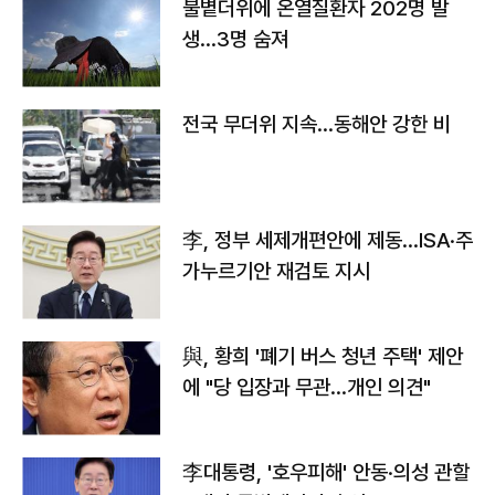
불볕더위에 온열질환자 202명 발
생…3명 숨져
전국 무더위 지속…동해안 강한 비
李, 정부 세제개편안에 제동…ISA·주
가누르기안 재검토 지시
與, 황희 '폐기 버스 청년 주택' 제안
에 "당 입장과 무관…개인 의견"
李대통령, '호우피해' 안동·의성 관할