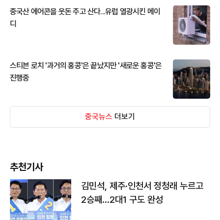
중국산 에어콘을 웃돈 주고 산다...유럽 열광시킨 메이
디
스티븐 로치 '과거의 홍콩'은 끝났지만 '새로운 홍콩'은
진행중
중국뉴스
더보기
추천기사
김민석, 제주·인천서 정청래 누르고
2승째…2대1 구도 완성