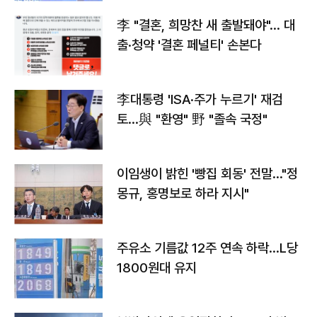
李 "결혼, 희망찬 새 출발돼야"… 대
출·청약 '결혼 페널티' 손본다
李대통령 'ISA·주가 누르기' 재검
토…與 "환영" 野 "졸속 국정"
이임생이 밝힌 '빵집 회동' 전말…"정
몽규, 홍명보로 하라 지시"
주유소 기름값 12주 연속 하락…L당
1800원대 유지