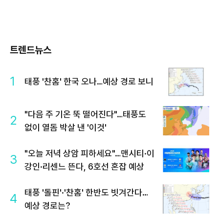
트렌드뉴스
1
태풍 '찬홈' 한국 오나…예상 경로 보니
"다음 주 기온 뚝 떨어진다"…태풍도
2
없이 열돔 박살 낸 '이것'
"오늘 저녁 상암 피하세요"…맨시티·이
3
강인·리센느 뜬다, 6호선 혼잡 예상
태풍 '돌핀'·'찬홈' 한반도 빗겨간다…
4
예상 경로는?