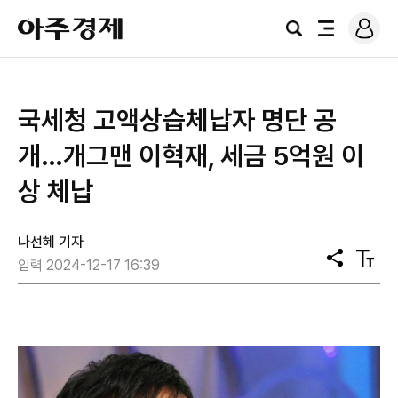
로
아
그
검
전
주
인
색
체
경
메
제
뉴
국세청 고액상습체납자 명단 공
개…개그맨 이혁재, 세금 5억원 이
상 체납
나선혜 기자
공
텍
입력 2024-12-17 16:39
유
스
트
크
기