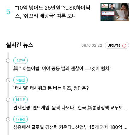
"10억 넣어도 25만원"?…SK하이닉
5
스, '쥐꼬리 배당금' 여론 보니
실시간 뉴스
08.10 02:22
UPDATE
4분전
與 "'하늘이법' 여야 공동 발의 괜찮아…그것이 협치"
9분전
'캐시딜' 캐시워크 돈 버는 퀴즈, 정답은?
14분전
관세전쟁 '엔드게임' 윤곽 나오나…한국 新통상정책 교두보 활
용해야
17분전
섬유패션 글로벌 경쟁력 키운다…산업부 15개 과제 180억 지
원