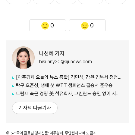
0
0
나선혜 기자
hisunny20@ajunews.com
[아주경제 오늘의 뉴스 종합] 김민석, 강원·경북서 정청래에 신승…부울경·대구 제외 모두 웃었다 外
탁구 오준성, 생애 첫 WTT 챔피언스 결승서 준우승
트럼프 측근 경영 美 석유회사, 그린란드 승인 없이 시추장비 반입
기자의 다른기사
©'5개국어 글로벌 경제신문' 아주경제. 무단전재·재배포 금지