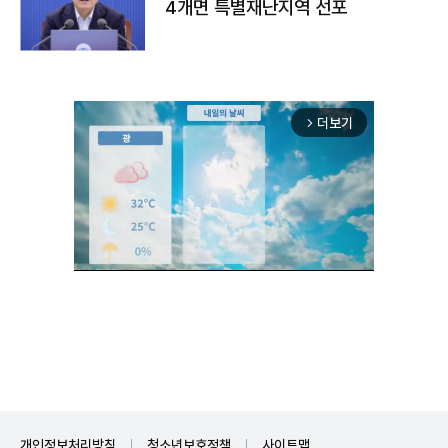
4개면 특별재난지역 선포
더보기
arrow_forward_ios
Mute
개인정보처리방침
청소년보호정책
사이트맵