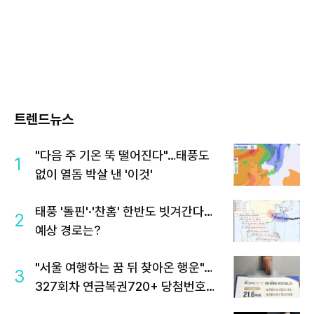
트렌드뉴스
"다음 주 기온 뚝 떨어진다"…태풍도
1
없이 열돔 박살 낸 '이것'
태풍 '돌핀'·'찬홈' 한반도 빗겨간다…
2
예상 경로는?
"서울 여행하는 꿈 뒤 찾아온 행운"…
3
327회차 연금복권720+ 당첨번호조
회 주목