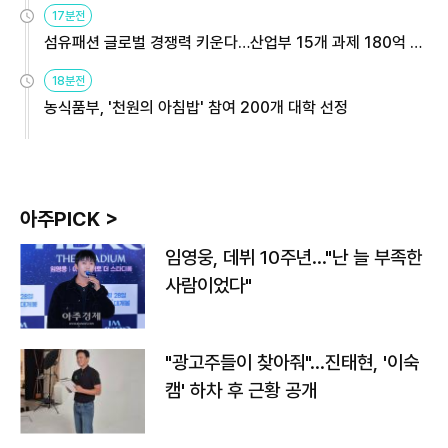
17분전
섬유패션 글로벌 경쟁력 키운다…산업부 15개 과제 180억 지
원
18분전
농식품부, '천원의 아침밥' 참여 200개 대학 선정
아주PICK >
임영웅, 데뷔 10주년…"난 늘 부족한
사람이었다"
"광고주들이 찾아줘"…진태현, '이숙
캠' 하차 후 근황 공개