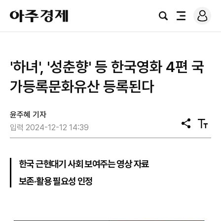
로
아
그
검
전
주
인
색
체
경
메
제
뉴
'하녀', '성춘향' 등 한국영화 4편 국
가등록문화유산 등록된다
윤주혜 기자
공
텍
입력 2024-12-12 14:39
유
스
트
크
기
한국 근현대기 사회 보여주는 영상 자료
보존·활용 필요성 인정