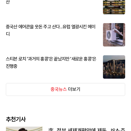
산
중국산 에어콘을 웃돈 주고 산다...유럽 열광시킨 메이
디
스티븐 로치 '과거의 홍콩'은 끝났지만 '새로운 홍콩'은
진행중
중국뉴스
더보기
추천기사
李, 정부 세제개편안에 제동…ISA·주