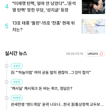
"이재명 탄핵, 얼마 안 남았다"...'윤석
4
열 탄핵' 맞힌 무당, '성지글' 등장
13호 태풍 '돌핀'·15호 '찬홈' 현재 위
5
치는?
실시간 뉴스
08.09 05:16
UPDATE
4분전
與 "'하늘이법' 여야 공동 발의 괜찮아…그것이 협치"
9분전
'캐시딜' 캐시워크 돈 버는 퀴즈, 정답은?
14분전
관세전쟁 '엔드게임' 윤곽 나오나…한국 新통상정책 교두보 활
용해야