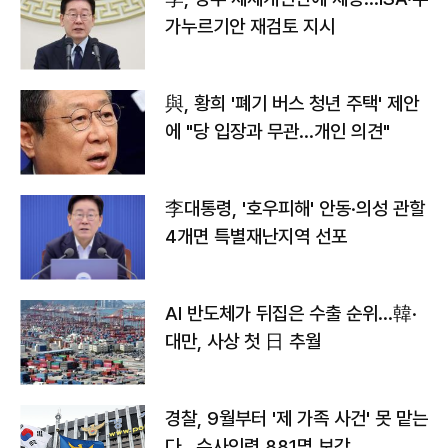
가누르기안 재검토 지시
與, 황희 '폐기 버스 청년 주택' 제안
에 "당 입장과 무관…개인 의견"
李대통령, '호우피해' 안동·의성 관할
4개면 특별재난지역 선포
AI 반도체가 뒤집은 수출 순위…韓·
대만, 사상 첫 日 추월
경찰, 9월부터 '제 가족 사건' 못 맡는
다…수사인력 881명 보강