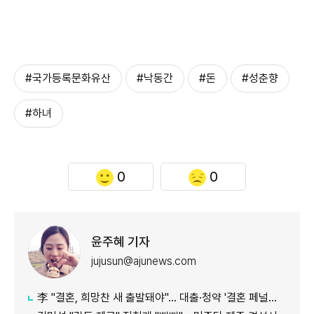
#국가등록문화유산
#낙동간
#돈
#성춘향
#하녀
0
0
윤주혜 기자
jujusun@ajunews.com
李 "결혼, 희망찬 새 출발돼야"… 대출·청약 '결혼 페널티' 손본다