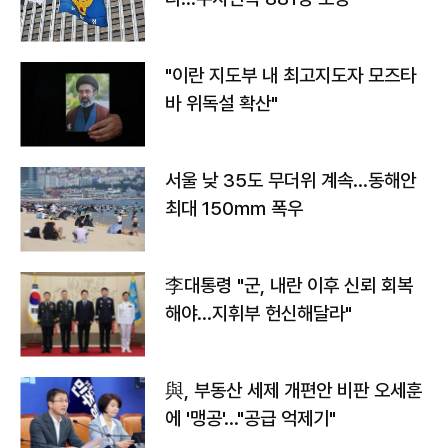
"이란 지도부 내 최고지도자 모즈타
바 위독설 확산"
서울 낮 35도 무더위 계속…동해안
최대 150㎜ 폭우
李대통령 "군, 내란 이후 신뢰 회복
해야…지휘부 헌신해달라"
與, 부동산 세제 개편안 비판 오세훈
에 '맹공'…"공급 억제기"