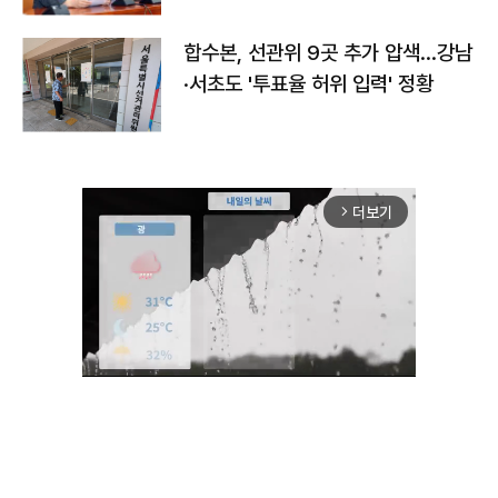
합수본, 선관위 9곳 추가 압색…강남
·서초도 '투표율 허위 입력' 정황
더보기
arrow_forward_ios
Unmute