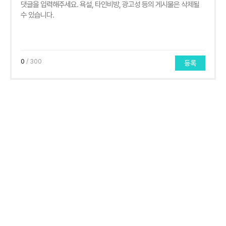
0
/ 300
등록