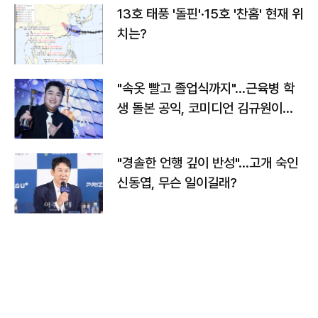
13호 태풍 '돌핀'·15호 '찬홈' 현재 위
치는?
"속옷 빨고 졸업식까지"…근육병 학
생 돌본 공익, 코미디언 김규원이었
다
"경솔한 언행 깊이 반성"…고개 숙인
신동엽, 무슨 일이길래?