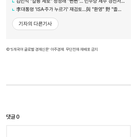
김민석 "갈등 제로" 정청래 "뻔뻔"… 민주당 제주 경선서 격돌
李대통령 'ISA·주가 누르기' 재검토…與 "환영" 野 "졸속 국정"
기자의 다른기사
©'5개국어 글로벌 경제신문' 아주경제. 무단전재·재배포 금지
댓글
0