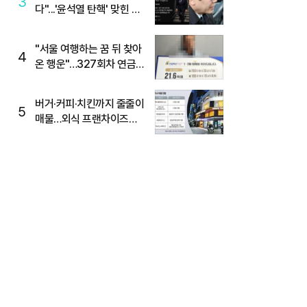
3
다"...'윤석열 탄핵' 맞힌 무
당, '성지글' 등장
"서울 여행하는 꿈 뒤 찾아
4
온 행운"…327회차 연금
복권720+ 당첨번호조회
주목
버거·커피·치킨까지 줄줄이
5
매물…외식 프랜차이즈
M&A '활기'