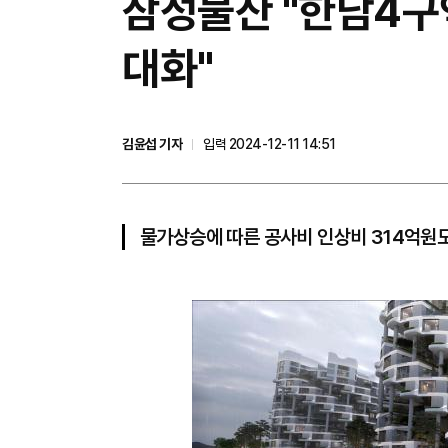
삼성물산 "한남4구역
대화"
김윤섭 기자
입력 2024-12-11 14:51
물가상승에 따른 공사비 인상비 314억원도