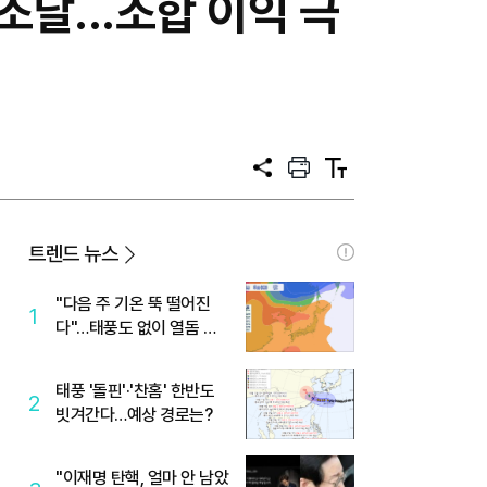
달...조합 이익 극
공
프
텍
유
린
스
트
트
크
기
트렌드 뉴스
"다음 주 기온 뚝 떨어진
1
다"…태풍도 없이 열돔 박
살 낸 '이것'
태풍 '돌핀'·'찬홈' 한반도
2
빗겨간다…예상 경로는?
"이재명 탄핵, 얼마 안 남았