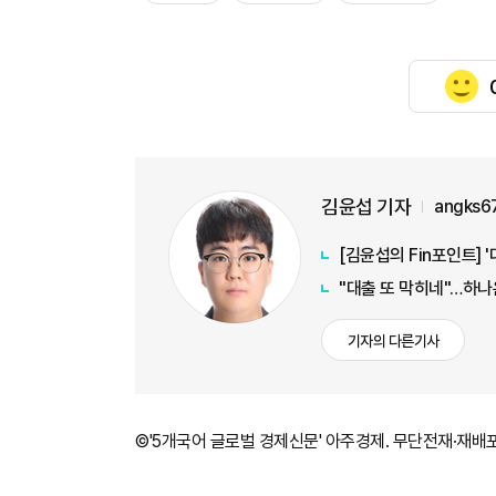
김윤섭 기자
angks6
[김윤섭의 Fin포인트] 
"대출 또 막히네"…하나
기자의 다른기사
©'5개국어 글로벌 경제신문' 아주경제. 무단전재·재배