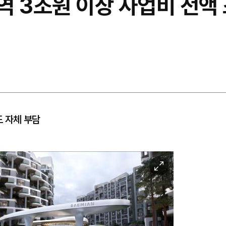
 3조원 이상 사업비 전액 조
 자체 부담
이
미
지
확
대