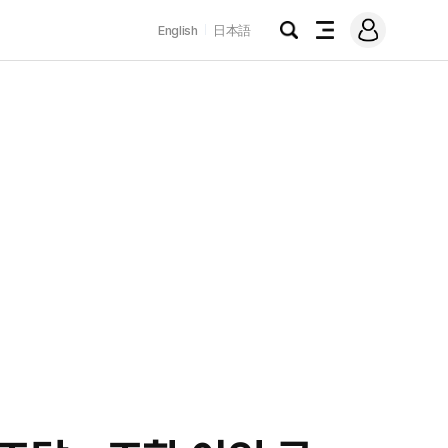
로
English
日本語
그
검
전
인
색
체
메
뉴