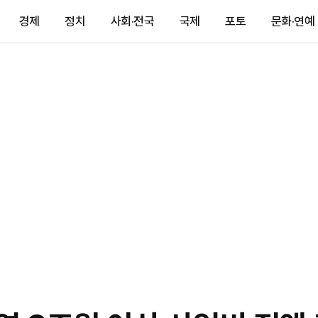
경제
정치
사회·전국
국제
포토
문화·연예