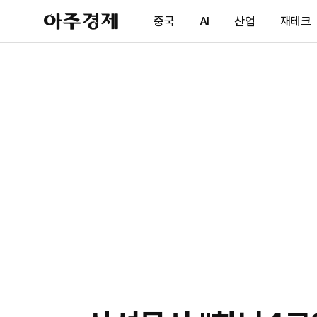
아
중국
AI
산업
재테크
주
경
제