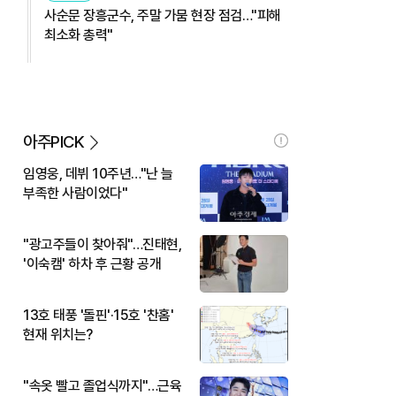
사순문 장흥군수, 주말 가뭄 현장 점검…"피해
최소화 총력"
아주PICK
임영웅, 데뷔 10주년…"난 늘
부족한 사람이었다"
"광고주들이 찾아줘"…진태현,
'이숙캠' 하차 후 근황 공개
13호 태풍 '돌핀'·15호 '찬홈'
현재 위치는?
"속옷 빨고 졸업식까지"…근육