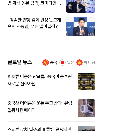
병 학생 돌본 공익, 코미디언 김
규원이었다
"경솔한 언행 깊이 반성"…고개
숙인 신동엽, 무슨 일이길래?
글로벌 뉴스
중국
일본
베트남
희토류 다음은 광모듈…중국이 움켜쥔
새로운 전략자산
중국산 에어콘을 웃돈 주고 산다...유럽
열광시킨 메이디
스티븐 로치 '과거의 홍콩'은 끝났지만