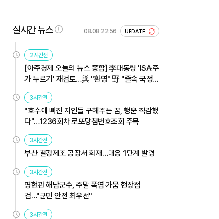
실시간 뉴스
08.08 22:56
UPDATE
2시간전
[아주경제 오늘의 뉴스 종합] 李대통령 'ISA·주
가 누르기' 재검토…與 "환영" 野 "졸속 국정"
外
3시간전
"호수에 빠진 지인들 구해주는 꿈, 행운 직감했
다"…1236회차 로또당첨번호조회 주목
3시간전
부산 철강제조 공장서 화재…대응 1단계 발령
3시간전
명현관 해남군수, 주말 폭염·가뭄 현장점
검…"군민 안전 최우선"
3시간전