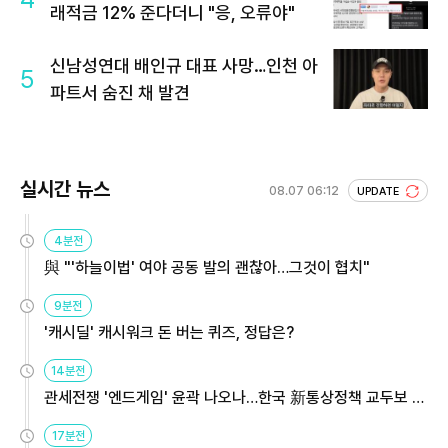
래적금 12% 준다더니 "응, 오류야"
신남성연대 배인규 대표 사망…인천 아
5
파트서 숨진 채 발견
실시간 뉴스
08.07 06:12
UPDATE
4분전
與 "'하늘이법' 여야 공동 발의 괜찮아…그것이 협치"
9분전
'캐시딜' 캐시워크 돈 버는 퀴즈, 정답은?
14분전
관세전쟁 '엔드게임' 윤곽 나오나…한국 新통상정책 교두보 활
용해야
17분전