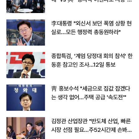
맞불
李대통령 "외신서 보던 폭염 상황 현
실로…모든 행정력 총동원하라"
종합특검, '계엄 당정대 회의 참석' 한
동훈 참고인 조사...12일 통보
靑 홍보수석 "세금으로 집값 잡겠다
는 생각 없어…주택 공급 '속도전'"
김정관 산업장관 "반도체 산업, 빠른
시장 선점 필요…주52시간제 손봐
야"