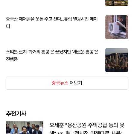
중국산 에어콘을 웃돈 주고 산다...유럽 열광시킨 메이
디
스티븐 로치 '과거의 홍콩'은 끝났지만 '새로운 홍콩'은
진행중
중국뉴스
더보기
추천기사
오세훈 "용산공원 주택공급 동의 못
해" vs 與 "정치적 어젠다로 사용"