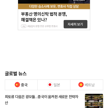
글로벌 뉴스
중국
일본
베트남
희토류 다음은 광모듈…중국이 움켜쥔 새로운 전략자
산