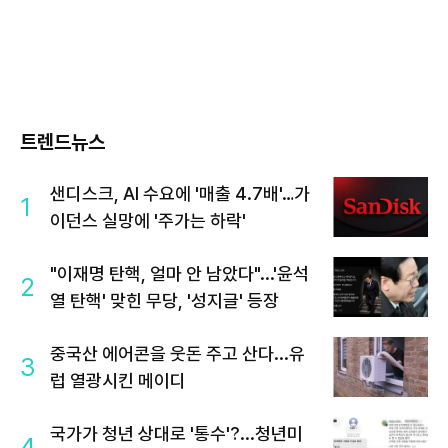
트렌드뉴스
샌디스크, AI 수요에 '매출 4.7배'…가
1
이던스 실망에 '주가는 하락'
"이재명 탄핵, 얼마 안 남았다"...'윤석
2
열 탄핵' 맞힌 무당, '성지글' 등장
중국산 에어콘을 웃돈 주고 산다...유
3
럽 열광시킨 메이디
국가가 청년 상대로 '통수'?...청년미
4