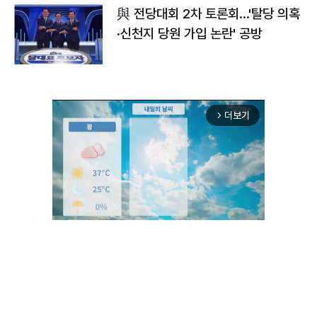
與 전당대회 2차 토론회…'탈당 의혹
·신천지 당원 가입 논란' 공방
더보기
arrow_forward_ios
Unmute