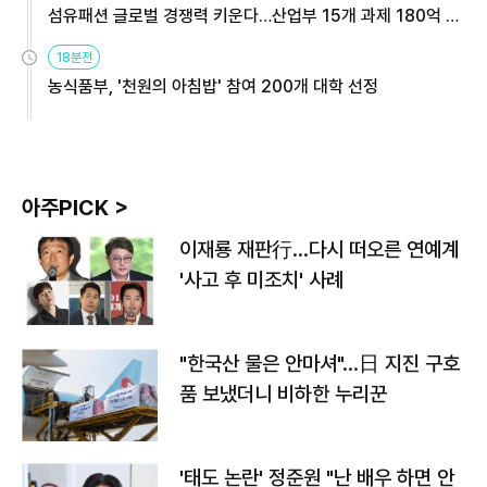
섬유패션 글로벌 경쟁력 키운다…산업부 15개 과제 180억 지
원
18분전
농식품부, '천원의 아침밥' 참여 200개 대학 선정
아주PICK >
이재룡 재판行…다시 떠오른 연예계
'사고 후 미조치' 사례
"한국산 물은 안마셔"…日 지진 구호
품 보냈더니 비하한 누리꾼
'태도 논란' 정준원 "난 배우 하면 안