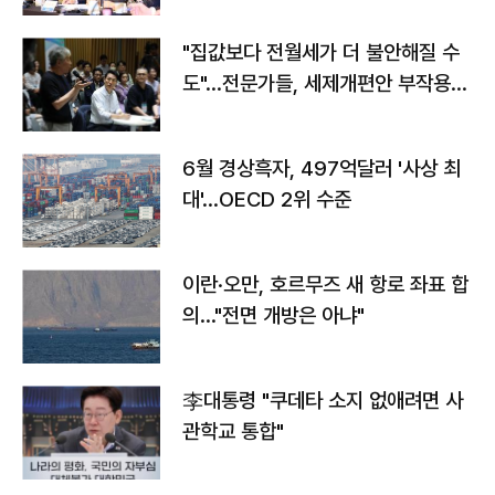
"집값보다 전월세가 더 불안해질 수
도"…전문가들, 세제개편안 부작용
우려
6월 경상흑자, 497억달러 '사상 최
대'…OECD 2위 수준
이란·오만, 호르무즈 새 항로 좌표 합
의…"전면 개방은 아냐"
李대통령 "쿠데타 소지 없애려면 사
관학교 통합"