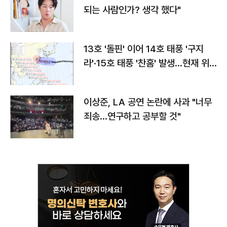
되는 사람인가? 생각 했다"
13호 '돌핀' 이어 14호 태풍 '구지
라'·15호 태풍 '찬홈' 발생…현재 위
치와 이동경로는?
이상준, LA 공연 논란에 사과 "너무
죄송…연구하고 공부할 것"