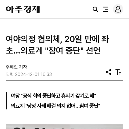
로
아
그
검
전
주
인
색
체
경
메
제
뉴
여야의정 협의체, 20일 만에 좌
초…의료계 "참여 중단" 선언
주혜린 기자
공
텍
입력 2024-12-01 16:33
유
스
트
크
기
여당 "공식 회의 중단하고 휴지기 갖기로 해"
의료계 "당정 사태 해결 의지 없어…참여 중단"