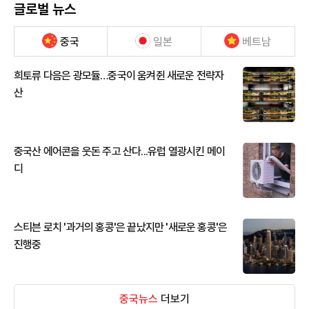
글로벌 뉴스
중국
일본
베트남
희토류 다음은 광모듈…중국이 움켜쥔 새로운 전략자
산
중국산 에어콘을 웃돈 주고 산다...유럽 열광시킨 메이
디
스티븐 로치 '과거의 홍콩'은 끝났지만 '새로운 홍콩'은
진행중
중국뉴스
더보기