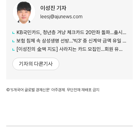
이성진 기자
leesj@ajunews.com
KB국민카드, 청년층 겨냥 체크카드 20만좌 돌파…출시 8개월만
보험 침체 속 삼성생명 선방…'빅3' 중 신계약 금액 유일 증가
[이성진의 金맥 지도] 사라지는 카드 모집인…회원 유치도 '디지털 전환'
기자의 다른기사
©'5개국어 글로벌 경제신문' 아주경제. 무단전재·재배포 금지