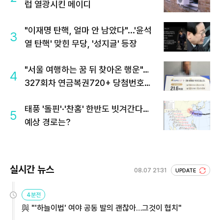
럽 열광시킨 메이디
"이재명 탄핵, 얼마 안 남았다"...'윤석
3
열 탄핵' 맞힌 무당, '성지글' 등장
"서울 여행하는 꿈 뒤 찾아온 행운"…
4
327회차 연금복권720+ 당첨번호조
회 주목
태풍 '돌핀'·'찬홈' 한반도 빗겨간다…
5
예상 경로는?
실시간 뉴스
08.07 21:31
UPDATE
4분전
與 "'하늘이법' 여야 공동 발의 괜찮아…그것이 협치"