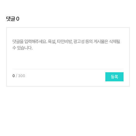
댓글
0
0
/ 300
등록