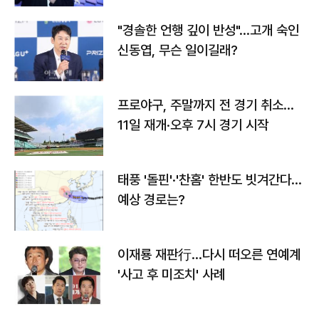
"경솔한 언행 깊이 반성"…고개 숙인
신동엽, 무슨 일이길래?
프로야구, 주말까지 전 경기 취소…
11일 재개·오후 7시 경기 시작
태풍 '돌핀'·'찬홈' 한반도 빗겨간다…
예상 경로는?
이재룡 재판行…다시 떠오른 연예계
'사고 후 미조치' 사례