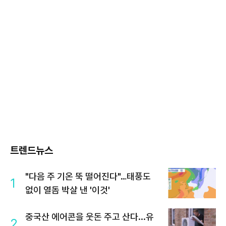
트렌드뉴스
"다음 주 기온 뚝 떨어진다"…태풍도
1
없이 열돔 박살 낸 '이것'
중국산 에어콘을 웃돈 주고 산다...유
2