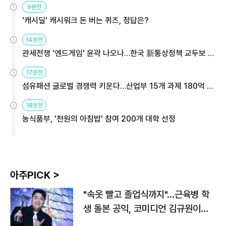
9분전
'캐시딜' 캐시워크 돈 버는 퀴즈, 정답은?
14분전
관세전쟁 '엔드게임' 윤곽 나오나…한국 新통상정책 교두보 활
용해야
17분전
섬유패션 글로벌 경쟁력 키운다…산업부 15개 과제 180억 지
원
18분전
농식품부, '천원의 아침밥' 참여 200개 대학 선정
아주PICK >
"속옷 빨고 졸업식까지"…근육병 학
생 돌본 공익, 코미디언 김규원이었
다