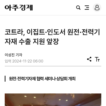
로
아
그
검
전
주
인
색
체
경
메
제
뉴
코트라, 이집트·인도서 원전·전력기
자재 수출 지원 앞장
이성진 기자
공
텍
입력 2024-11-22 06:00
유
스
트
크
기
원전·전력기자재 협력 세미나·상담회 개최