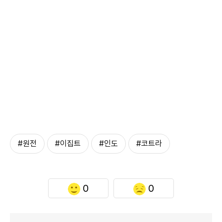
#원전
#이집트
#인도
#코트라
0
0