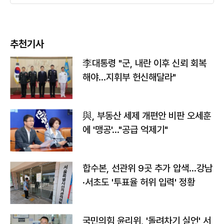
추천기사
李대통령 "군, 내란 이후 신뢰 회복
해야…지휘부 헌신해달라"
與, 부동산 세제 개편안 비판 오세훈
에 '맹공'…"공급 억제기"
합수본, 선관위 9곳 추가 압색…강남
·서초도 '투표율 허위 입력' 정황
국민의힘 윤리위, '돌려차기 실언' 서