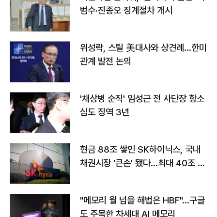
범수·진종오 징계절차 개시
위성락, 스틸 美대사와 상견례…한미
관계 발전 논의
'채상병 순직' 임성근 전 사단장 항소
심도 징역 3년
현금 88조 쌓인 SK하이닉스, 국내
채권시장 '큰손' 됐다…최대 40조 투
자
"메모리 월 넘을 해법은 HBF"…구글
도 주목한 차세대 AI 메모리