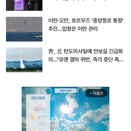
이란·오만, 호르무즈 '중앙항로 통항'
추진…입항은 이란 관리
靑, 北 탄도미사일에 안보실 긴급회
의…"유엔 결의 위반, 즉각 중단 촉
구"
더보기
arrow_forward_ios