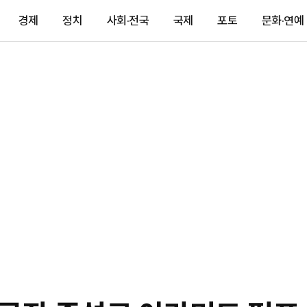
경제
정치
사회·전국
국제
포토
문화·연예