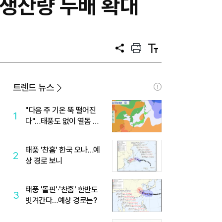
 생산량 두배 확대
공
프
텍
유
린
스
트
트
크
기
트렌드 뉴스
"다음 주 기온 뚝 떨어진
1
다"…태풍도 없이 열돔 박
살 낸 '이것'
태풍 '찬홈' 한국 오나…예
2
상 경로 보니
태풍 '돌핀'·'찬홈' 한반도
3
빗겨간다…예상 경로는?