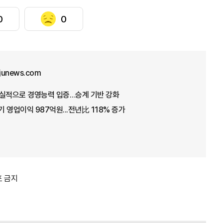
0
0
junews.com
 호실적으로 경영능력 입증…승계 기반 강화
 영업이익 987억원...전년比 118% 증가
포 금지