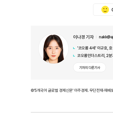
이나경 기자
nakk@a
'코오롱 4세' 이규호,
코오롱인더스트리, 2분기
기자의 다른기사
©'5개국어 글로벌 경제신문' 아주경제. 무단전재·재배