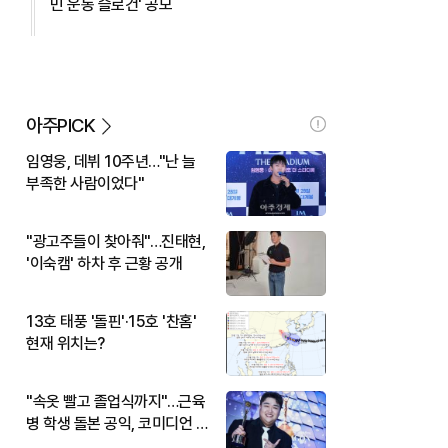
민 운동 슬로건' 공모
아주PICK
임영웅, 데뷔 10주년…"난 늘
부족한 사람이었다"
"광고주들이 찾아줘"…진태현,
'이숙캠' 하차 후 근황 공개
13호 태풍 '돌핀'·15호 '찬홈'
현재 위치는?
"속옷 빨고 졸업식까지"…근육
병 학생 돌본 공익, 코미디언 김
규원이었다