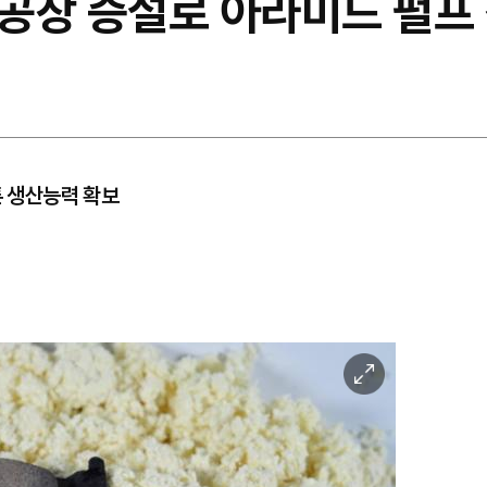
공장 증설로 아라미드 펄프
톤 생산능력 확보
이
미
지
확