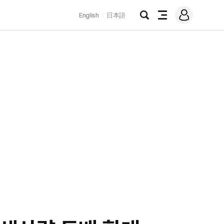
로
English
日本語
그
검
전
인
색
체
메
뉴