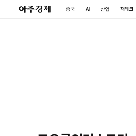
아
중국
AI
산업
재테크
주
경
제