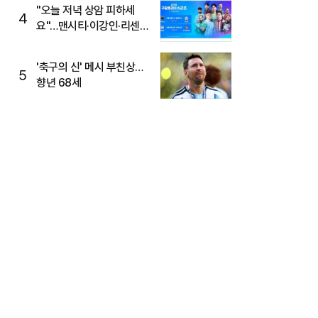
"오늘 저녁 상암 피하세
4
요"…맨시티·이강인·리센느
뜬다, 6호선 혼잡 예상
'축구의 신' 메시 부친상…
5
향년 68세