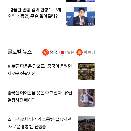
"경솔한 언행 깊이 반성"…고개
숙인 신동엽, 무슨 일이길래?
글로벌 뉴스
중국
일본
베트남
희토류 다음은 광모듈…중국이 움켜쥔
새로운 전략자산
중국산 에어콘을 웃돈 주고 산다...유럽
열광시킨 메이디
스티븐 로치 '과거의 홍콩'은 끝났지만
'새로운 홍콩'은 진행중