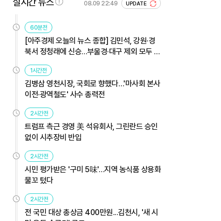
실시간 뉴스
08.09 22:49
UPDATE
60분전
[아주경제 오늘의 뉴스 종합] 김민석, 강원·경
북서 정청래에 신승…부울경·대구 제외 모두 웃
었다 外
1시간전
김병삼 영천시장, 국회로 향했다…'마사회 본사
이전·광역철도' 사수 총력전
2시간전
트럼프 측근 경영 美 석유회사, 그린란드 승인
없이 시추장비 반입
2시간전
시민 평가받은 '구미 5味'…지역 농식품 상용화
물꼬 텄다
2시간전
전 국민 대상 총상금 400만원...김천시, '새 시