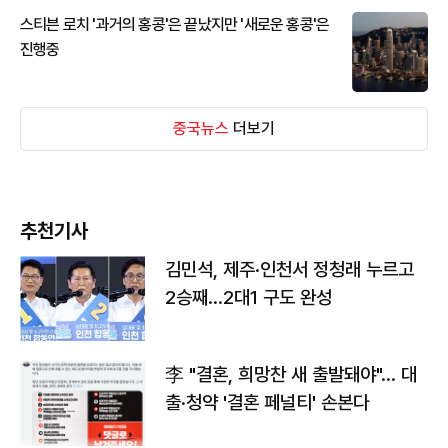
스티븐 로치 '과거의 홍콩'은 끝났지만 '새로운 홍콩'은
진행중
중국뉴스
더보기
추천기사
김민석, 제주·인천서 정청래 누르고
2승째…2대1 구도 완성
李 "결혼, 희망찬 새 출발돼야"… 대
출·청약 '결혼 페널티' 손본다