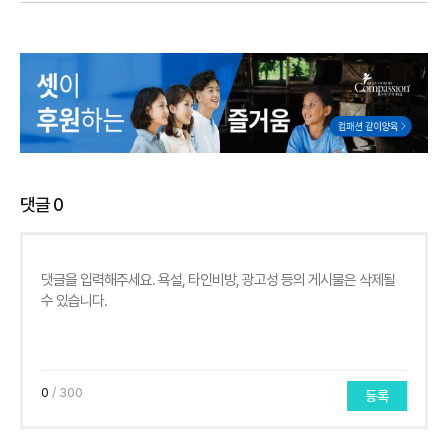
댓글
0
0
/ 300
등록