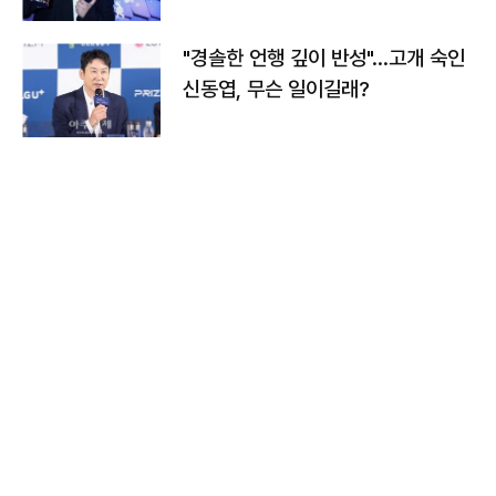
다
"경솔한 언행 깊이 반성"…고개 숙인
신동엽, 무슨 일이길래?