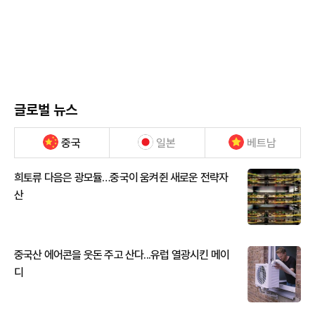
글로벌 뉴스
중국
일본
베트남
희토류 다음은 광모듈…중국이 움켜쥔 새로운 전략자
산
중국산 에어콘을 웃돈 주고 산다...유럽 열광시킨 메이
디