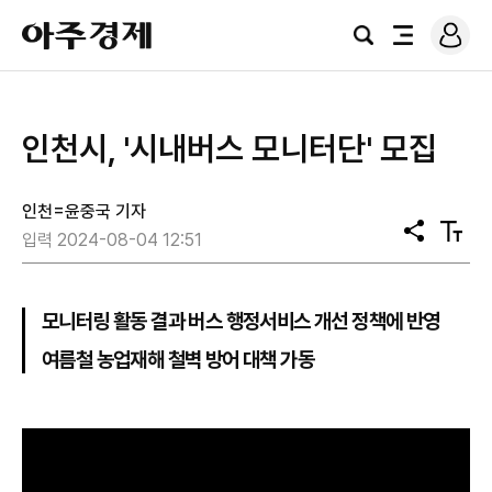
로
아
그
검
전
주
인
색
체
경
메
제
뉴
인천시, '시내버스 모니터단' 모집
인천=윤중국 기자
공
텍
입력 2024-08-04 12:51
유
스
트
크
기
모니터링 활동 결과 버스 행정서비스 개선 정책에 반영
여름철 농업재해 철벽 방어 대책 가동