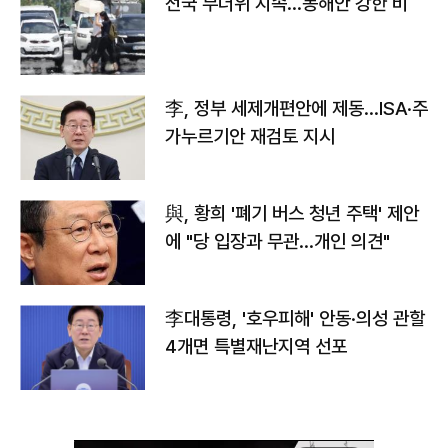
전국 무더위 지속…동해안 강한 비
李, 정부 세제개편안에 제동…ISA·주
가누르기안 재검토 지시
與, 황희 '폐기 버스 청년 주택' 제안
에 "당 입장과 무관…개인 의견"
李대통령, '호우피해' 안동·의성 관할
4개면 특별재난지역 선포