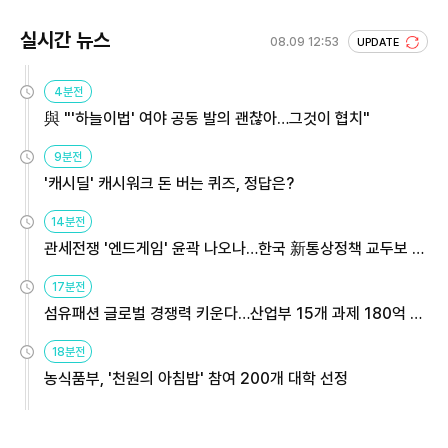
실시간 뉴스
08.09 12:53
UPDATE
4분전
與 "'하늘이법' 여야 공동 발의 괜찮아…그것이 협치"
9분전
'캐시딜' 캐시워크 돈 버는 퀴즈, 정답은?
14분전
관세전쟁 '엔드게임' 윤곽 나오나…한국 新통상정책 교두보 활
용해야
17분전
섬유패션 글로벌 경쟁력 키운다…산업부 15개 과제 180억 지
원
18분전
농식품부, '천원의 아침밥' 참여 200개 대학 선정