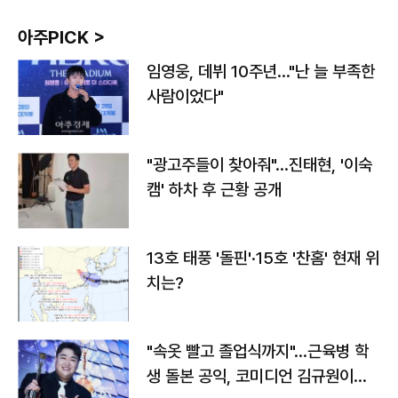
아주PICK >
임영웅, 데뷔 10주년…"난 늘 부족한
사람이었다"
"광고주들이 찾아줘"…진태현, '이숙
캠' 하차 후 근황 공개
13호 태풍 '돌핀'·15호 '찬홈' 현재 위
치는?
"속옷 빨고 졸업식까지"…근육병 학
생 돌본 공익, 코미디언 김규원이었