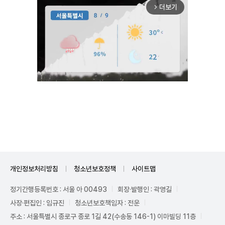
더보기
arrow_forward_ios
Unmute
개인정보처리방침
청소년보호정책
사이트맵
정기간행등록번호 : 서울 아 00493
회장·발행인 : 곽영길
사장·편집인 : 임규진
청소년보호책임자 : 전운
주소 : 서울특별시 종로구 종로 1길 42(수송동 146-1) 이마빌딩 11층