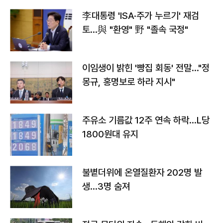
李대통령 'ISA·주가 누르기' 재검
토…與 "환영" 野 "졸속 국정"
이임생이 밝힌 '빵집 회동' 전말…"정
몽규, 홍명보로 하라 지시"
주유소 기름값 12주 연속 하락…L당
1800원대 유지
불볕더위에 온열질환자 202명 발
생…3명 숨져