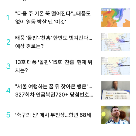
"다음 주 기온 뚝 떨어진다"…태풍도
1
없이 열돔 박살 낸 '이것'
태풍 '돌핀'·'찬홈' 한반도 빗겨간다…
2
예상 경로는?
13호 태풍 '돌핀'·15호 '찬홈' 현재 위
3
치는?
"서울 여행하는 꿈 뒤 찾아온 행운"…
4
327회차 연금복권720+ 당첨번호조
회 주목
5
'축구의 신' 메시 부친상…향년 68세