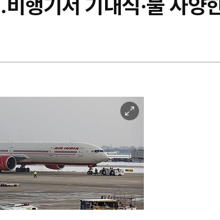
…비행기서 기내식·물 사양
이
미
지
확
대