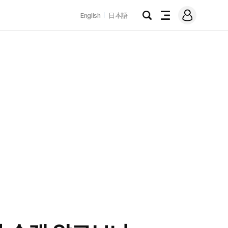
로
English
日本語
그
검
전
인
색
체
메
뉴