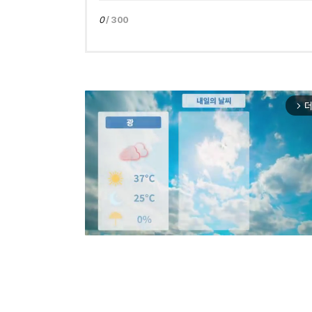
0
/ 300
더
arrow_forward_ios
Mut