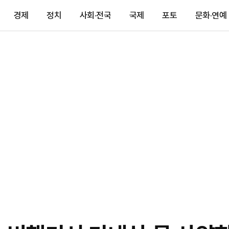
경제
정치
사회·전국
국제
포토
문화·연예