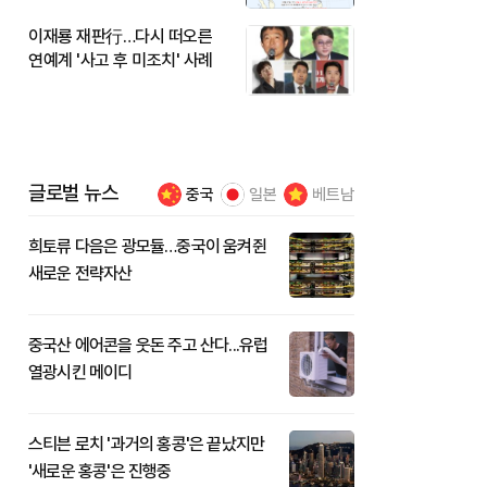
이재룡 재판行…다시 떠오른
연예계 '사고 후 미조치' 사례
글로벌 뉴스
중국
일본
베트남
희토류 다음은 광모듈…중국이 움켜쥔
새로운 전략자산
중국산 에어콘을 웃돈 주고 산다...유럽
열광시킨 메이디
스티븐 로치 '과거의 홍콩'은 끝났지만
'새로운 홍콩'은 진행중