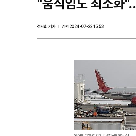
"움직임도 최소화"
정세희 기자
입력 2024-07-22 15:53
에어인디아 여객기 [사진=연합뉴스]