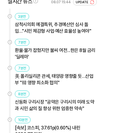
실시간 뉴스
08.07 15:44
UPDATE
3분전
삼척시의회 예결특위, 추경예산안 심사 돌
입…"시민 체감형 사업·예산 효율성 높여야"
7분전
환율·물가 잡혔지만 불씨 여전...한은 8월 금리
'딜레마'
7분전
美 폴리실리콘 관세, 태양광 영향줄 듯…산업
부 "韓 영향 최소화 협의"
8분전
신동화 구리시장 "공약은 구리시의 미래 도약
과 시민 삶의 질 향상 위한 엄중한 약속"
10분전
[속보] 코스피, 37.61p(0.60%) 내린