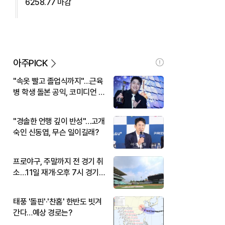
6258.77 마감
아주PICK
"속옷 빨고 졸업식까지"…근육
병 학생 돌본 공익, 코미디언 김
규원이었다
"경솔한 언행 깊이 반성"…고개
숙인 신동엽, 무슨 일이길래?
프로야구, 주말까지 전 경기 취
소…11일 재개·오후 7시 경기
시작
태풍 '돌핀'·'찬홈' 한반도 빗겨
간다…예상 경로는?