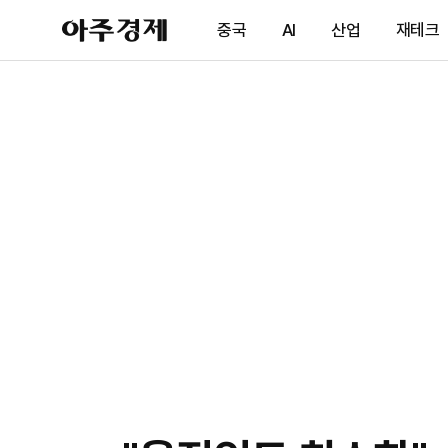
아
중국
AI
산업
재테크
주
경
제