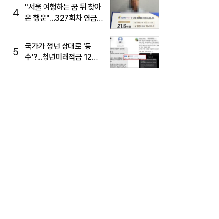
"서울 여행하는 꿈 뒤 찾아
4
온 행운"…327회차 연금
복권720+ 당첨번호조회
주목
국가가 청년 상대로 '통
5
수'?...청년미래적금 12%
준다더니 "응, 오류야"