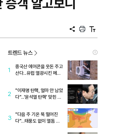
한 승객 알고보니
공
프
텍
유
린
스
트
트
크
기
트렌드 뉴스
중국산 에어콘을 웃돈 주고
1
산다...유럽 열광시킨 메이
디
"이재명 탄핵, 얼마 안 남았
2
다"...'윤석열 탄핵' 맞힌 무
당, '성지글' 등장
"다음 주 기온 뚝 떨어진
3
다"…태풍도 없이 열돔 박
살 낸 '이것'