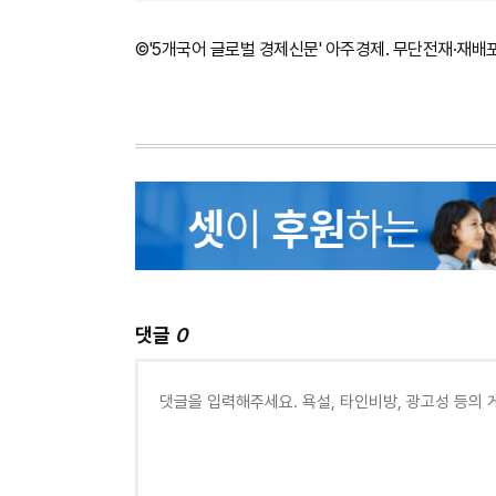
©'5개국어 글로벌 경제신문' 아주경제. 무단전재·재배
댓글
0