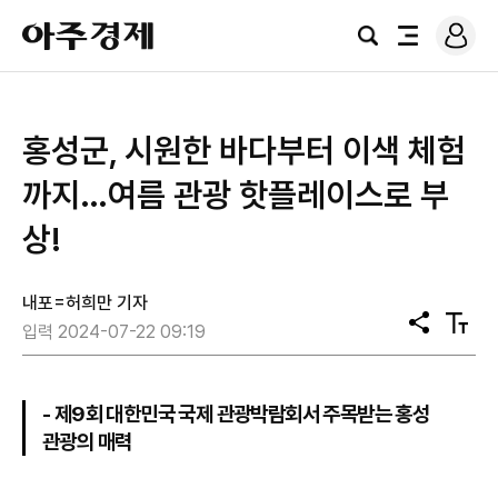
로
아
그
검
전
주
인
색
체
경
메
제
뉴
홍성군, 시원한 바다부터 이색 체험
까지…여름 관광 핫플레이스로 부
상!
내포=허희만 기자
공
텍
입력 2024-07-22 09:19
유
스
트
크
기
- 제9회 대한민국 국제 관광박람회서 주목받는 홍성
관광의 매력