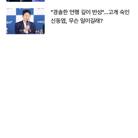
"경솔한 언행 깊이 반성"…고개 숙인
신동엽, 무슨 일이길래?