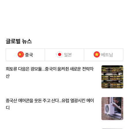
글로벌 뉴스
중국
일본
베트남
희토류 다음은 광모듈…중국이 움켜쥔 새로운 전략자
산
중국산 에어콘을 웃돈 주고 산다...유럽 열광시킨 메이
디