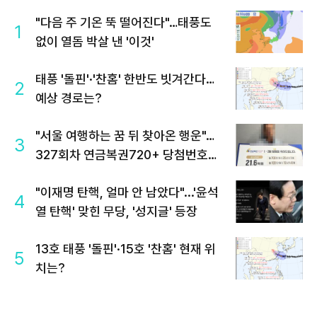
"다음 주 기온 뚝 떨어진다"…태풍도
1
없이 열돔 박살 낸 '이것'
태풍 '돌핀'·'찬홈' 한반도 빗겨간다…
2
예상 경로는?
"서울 여행하는 꿈 뒤 찾아온 행운"…
3
327회차 연금복권720+ 당첨번호조
회 주목
"이재명 탄핵, 얼마 안 남았다"...'윤석
4
열 탄핵' 맞힌 무당, '성지글' 등장
13호 태풍 '돌핀'·15호 '찬홈' 현재 위
5
치는?