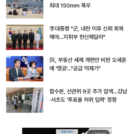
최대 150㎜ 폭우
李대통령 "군, 내란 이후 신뢰 회복
해야…지휘부 헌신해달라"
與, 부동산 세제 개편안 비판 오세훈
에 '맹공'…"공급 억제기"
합수본, 선관위 9곳 추가 압색…강남
·서초도 '투표율 허위 입력' 정황