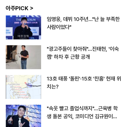
아주PICK >
임영웅, 데뷔 10주년…"난 늘 부족한
사람이었다"
"광고주들이 찾아줘"…진태현, '이숙
캠' 하차 후 근황 공개
13호 태풍 '돌핀'·15호 '찬홈' 현재 위
치는?
"속옷 빨고 졸업식까지"…근육병 학
생 돌본 공익, 코미디언 김규원이었
다