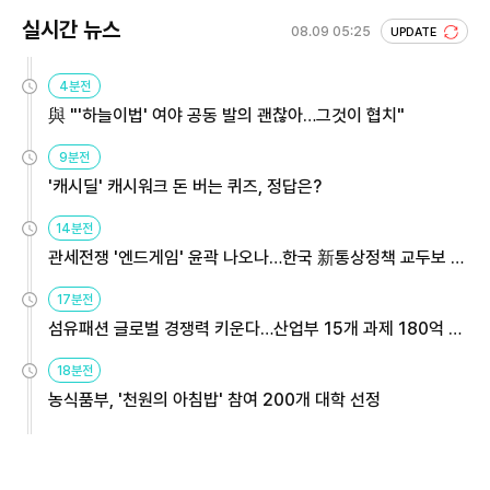
실시간 뉴스
08.09 05:25
UPDATE
4분전
與 "'하늘이법' 여야 공동 발의 괜찮아…그것이 협치"
9분전
'캐시딜' 캐시워크 돈 버는 퀴즈, 정답은?
14분전
관세전쟁 '엔드게임' 윤곽 나오나…한국 新통상정책 교두보 활
용해야
17분전
섬유패션 글로벌 경쟁력 키운다…산업부 15개 과제 180억 지
원
18분전
농식품부, '천원의 아침밥' 참여 200개 대학 선정