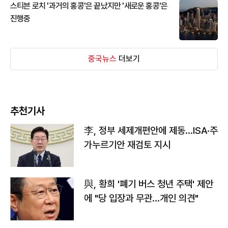
스티븐 로치 '과거의 홍콩'은 끝났지만 '새로운 홍콩'은
진행중
중국뉴스
더보기
추천기사
李, 정부 세제개편안에 제동…ISA·주
가누르기안 재검토 지시
與, 황희 '폐기 버스 청년 주택' 제안
에 "당 입장과 무관…개인 의견"