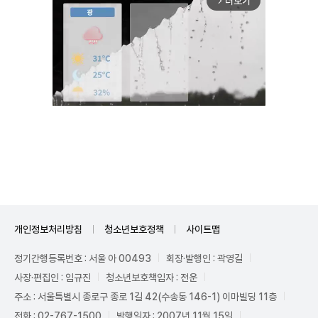
더보기
arrow_forward_ios
Unmute
개인정보처리방침
청소년보호정책
사이트맵
정기간행등록번호 : 서울 아 00493
회장·발행인 : 곽영길
사장·편집인 : 임규진
청소년보호책임자 : 전운
주소 : 서울특별시 종로구 종로 1길 42(수송동 146-1) 이마빌딩 11층
전화 : 02-767-1500
발행일자 : 2007년 11월 15일