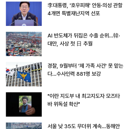
李대통령, '호우피해' 안동·의성 관할
4개면 특별재난지역 선포
AI 반도체가 뒤집은 수출 순위…韓·
대만, 사상 첫 日 추월
경찰, 9월부터 '제 가족 사건' 못 맡는
다…수사인력 881명 보강
"이란 지도부 내 최고지도자 모즈타
바 위독설 확산"
서울 낮 35도 무더위 계속…동해안