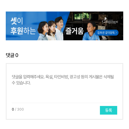
댓글
0
0
/ 300
등록