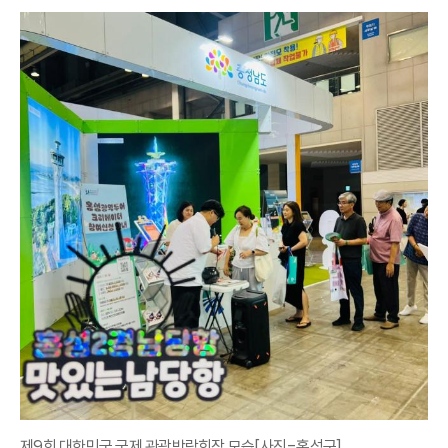
제9회 대한민국 국제 관광박람회장 모습[사진=홍성군]