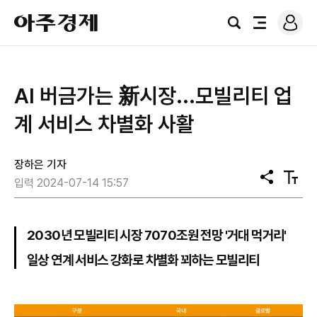
로
아
그
검
전
주
인
색
체
경
메
제
뉴
AI 버금가는 新시장...모빌리티 업
계 서비스 차별화 사활
장하은 기자
공
텍
입력 2024-07-14 15:57
유
스
트
크
기
2030년 모빌리티 시장 7070조원 전망 '거대 먹거리'
일상 연계 서비스 강화로 차별화 꾀하는 모빌리티