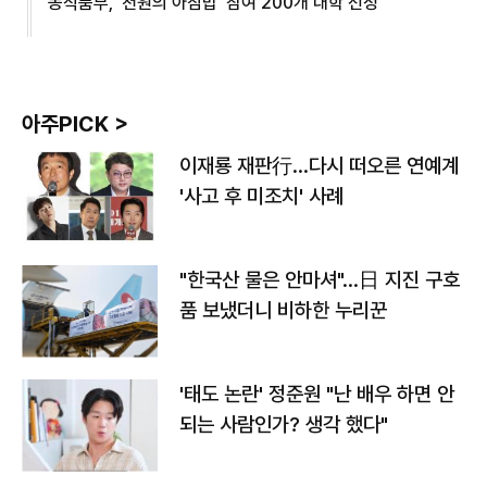
농식품부, '천원의 아침밥' 참여 200개 대학 선정
아주PICK >
이재룡 재판行…다시 떠오른 연예계
'사고 후 미조치' 사례
"한국산 물은 안마셔"…日 지진 구호
품 보냈더니 비하한 누리꾼
'태도 논란' 정준원 "난 배우 하면 안
되는 사람인가? 생각 했다"