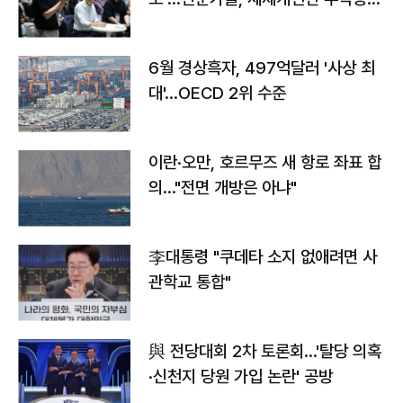
우려
6월 경상흑자, 497억달러 '사상 최
대'…OECD 2위 수준
이란·오만, 호르무즈 새 항로 좌표 합
의…"전면 개방은 아냐"
李대통령 "쿠데타 소지 없애려면 사
관학교 통합"
與 전당대회 2차 토론회…'탈당 의혹
·신천지 당원 가입 논란' 공방