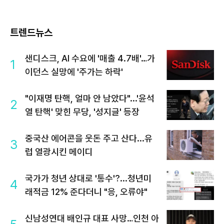
트렌드뉴스
샌디스크, AI 수요에 '매출 4.7배'…가
1
이던스 실망에 '주가는 하락'
"이재명 탄핵, 얼마 안 남았다"...'윤석
2
열 탄핵' 맞힌 무당, '성지글' 등장
중국산 에어콘을 웃돈 주고 산다...유
3
럽 열광시킨 메이디
국가가 청년 상대로 '통수'?...청년미
4
래적금 12% 준다더니 "응, 오류야"
신남성연대 배인규 대표 사망…인천 아