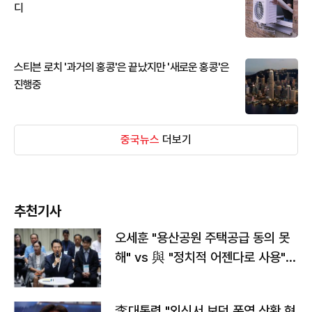
디
스티븐 로치 '과거의 홍콩'은 끝났지만 '새로운 홍콩'은
진행중
중국뉴스
더보기
추천기사
오세훈 "용산공원 주택공급 동의 못
해" vs 與 "정치적 어젠다로 사용"
맞불
李대통령 "외신서 보던 폭염 상황 현