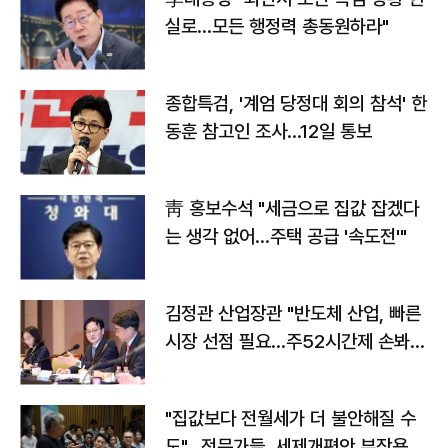
실로…모든 행정력 총동원하라"
종합특검, '계엄 당정대 회의 참석' 한
동훈 참고인 조사...12일 통보
靑 홍보수석 "세금으로 집값 잡겠다
는 생각 없어…주택 공급 '속도전'"
김정관 산업장관 "반도체 산업, 빠른
시장 선점 필요…주52시간제 손봐
야"
"집값보다 전월세가 더 불안해질 수
도"…전문가들, 세제개편안 부작용