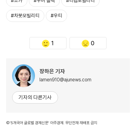
#쏘카
#우버 블랙
#티맵모빌리티
#차봇모빌리티
#우티
1
0
장하은 기자
lamen910@ajunews.com
기자의 다른기사
©'5개국어 글로벌 경제신문' 아주경제. 무단전재·재배포 금지