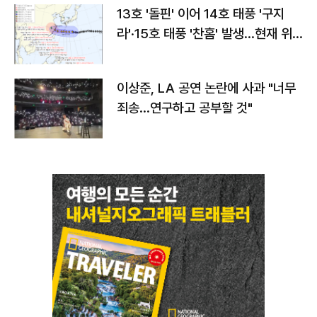
13호 '돌핀' 이어 14호 태풍 '구지
라'·15호 태풍 '찬홈' 발생…현재 위
치와 이동경로는?
이상준, LA 공연 논란에 사과 "너무
죄송…연구하고 공부할 것"