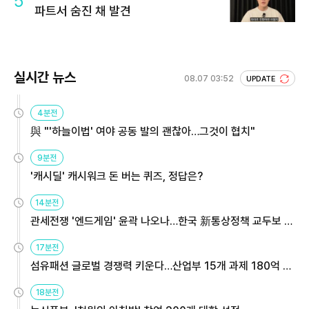
5
파트서 숨진 채 발견
실시간 뉴스
08.07 03:52
UPDATE
4분전
與 "'하늘이법' 여야 공동 발의 괜찮아…그것이 협치"
9분전
'캐시딜' 캐시워크 돈 버는 퀴즈, 정답은?
14분전
관세전쟁 '엔드게임' 윤곽 나오나…한국 新통상정책 교두보 활
용해야
17분전
섬유패션 글로벌 경쟁력 키운다…산업부 15개 과제 180억 지
원
18분전