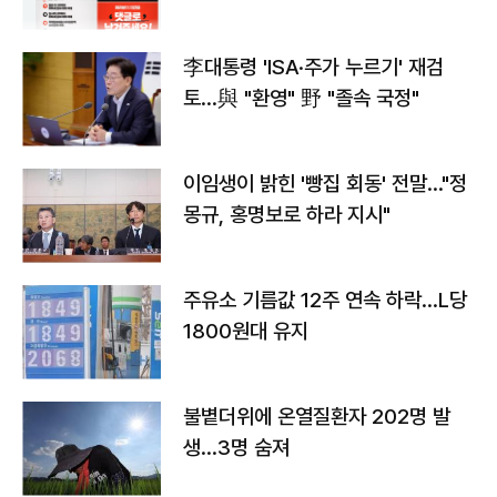
李대통령 'ISA·주가 누르기' 재검
토…與 "환영" 野 "졸속 국정"
이임생이 밝힌 '빵집 회동' 전말…"정
몽규, 홍명보로 하라 지시"
주유소 기름값 12주 연속 하락…L당
1800원대 유지
불볕더위에 온열질환자 202명 발
생…3명 숨져