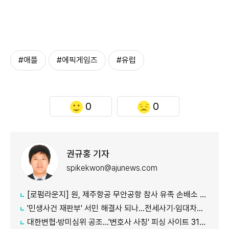
#애플
#에픽게임즈
#유럽
0
0
권규홍 기자
spikekwon@ajunews.com
[로펌라운지] 원, 제주항공 무안공항 참사 유족 손배소 대리..."참사 진상 명확히 규명"
'민생사건 재판부' 서민 해결사 되나...전세사기·임대차분쟁 평균 3개월내 해결
대한변협·방미심위 공조…'변호사 사칭' 피싱 사이트 31건 무더기 차단