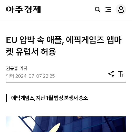
로
아
그
검
전
주
인
색
체
경
메
제
뉴
EU 압박 속 애플, 에픽게임즈 앱마
켓 유럽서 허용
권규홍 기자
공
텍
입력 2024-07-07 22:25
유
스
트
크
기
에픽게임즈, 지난 1월 법정 분쟁서 승소