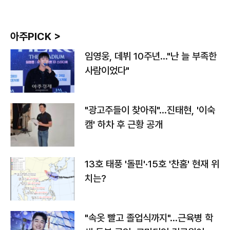
아주PICK >
임영웅, 데뷔 10주년…"난 늘 부족한
사람이었다"
"광고주들이 찾아줘"…진태현, '이숙
캠' 하차 후 근황 공개
13호 태풍 '돌핀'·15호 '찬홈' 현재 위
치는?
"속옷 빨고 졸업식까지"…근육병 학