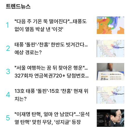
트렌드뉴스
"다음 주 기온 뚝 떨어진다"…태풍도
1
없이 열돔 박살 낸 '이것'
태풍 '돌핀'·'찬홈' 한반도 빗겨간다…
2
예상 경로는?
"서울 여행하는 꿈 뒤 찾아온 행운"…
3
327회차 연금복권720+ 당첨번호조
회 주목
13호 태풍 '돌핀'·15호 '찬홈' 현재 위
4
치는?
"이재명 탄핵, 얼마 안 남았다"...'윤석
5
열 탄핵' 맞힌 무당, '성지글' 등장