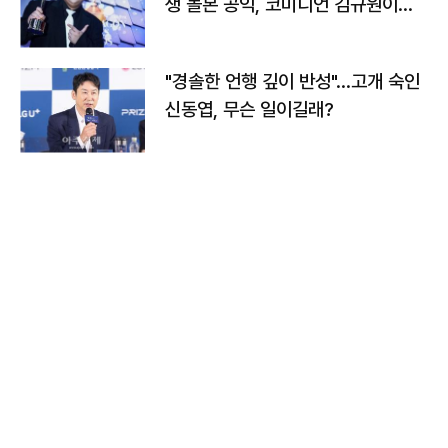
생 돌본 공익, 코미디언 김규원이었
다
"경솔한 언행 깊이 반성"…고개 숙인
신동엽, 무슨 일이길래?