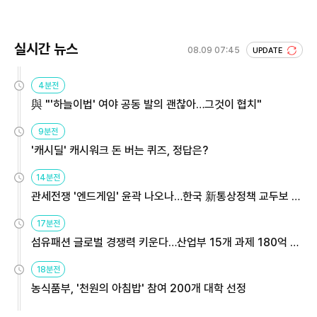
실시간 뉴스
08.09 07:45
UPDATE
4분전
與 "'하늘이법' 여야 공동 발의 괜찮아…그것이 협치"
9분전
'캐시딜' 캐시워크 돈 버는 퀴즈, 정답은?
14분전
관세전쟁 '엔드게임' 윤곽 나오나…한국 新통상정책 교두보 활
용해야
17분전
섬유패션 글로벌 경쟁력 키운다…산업부 15개 과제 180억 지
원
18분전
농식품부, '천원의 아침밥' 참여 200개 대학 선정