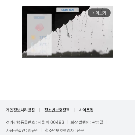
더보기
arrow_forward_ios
Unmute
개인정보처리방침
청소년보호정책
사이트맵
정기간행등록번호 : 서울 아 00493
회장·발행인 : 곽영길
사장·편집인 : 임규진
청소년보호책임자 : 전운