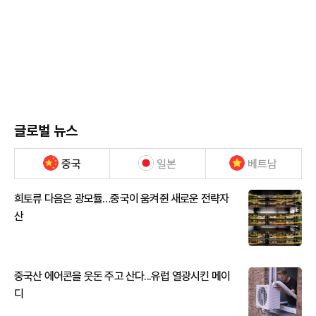
글로벌 뉴스
중국
일본
베트남
희토류 다음은 광모듈…중국이 움켜쥔 새로운 전략자
산
중국산 에어콘을 웃돈 주고 산다...유럽 열광시킨 메이
디