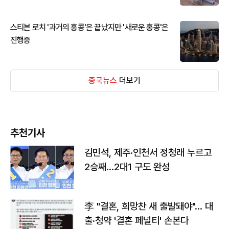
스티븐 로치 '과거의 홍콩'은 끝났지만 '새로운 홍콩'은
진행중
중국뉴스
더보기
추천기사
김민석, 제주·인천서 정청래 누르고
2승째…2대1 구도 완성
李 "결혼, 희망찬 새 출발돼야"… 대
출·청약 '결혼 페널티' 손본다