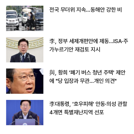
전국 무더위 지속…동해안 강한 비
李, 정부 세제개편안에 제동…ISA·주
가누르기안 재검토 지시
與, 황희 '폐기 버스 청년 주택' 제안
에 "당 입장과 무관…개인 의견"
李대통령, '호우피해' 안동·의성 관할
4개면 특별재난지역 선포