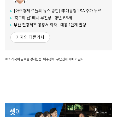
[아주경제 오늘의 뉴스 종합] 李대통령 'ISA·주가 누르기' 재검토…與 "환영" 野 "졸속 국정" 外
'축구의 신' 메시 부친상…향년 68세
부산 철강제조 공장서 화재…대응 1단계 발령
기자의 다른기사
©'5개국어 글로벌 경제신문' 아주경제. 무단전재·재배포 금지