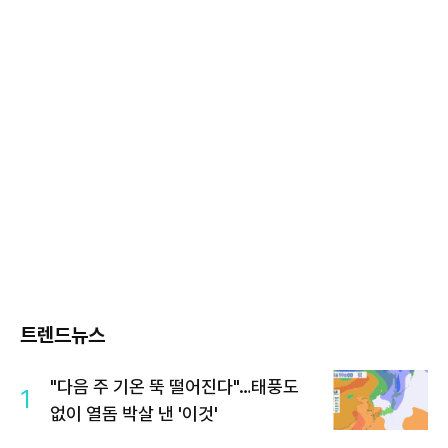
트렌드뉴스
"다음 주 기온 뚝 떨어진다"…태풍도
1
없이 열돔 박살 낸 '이것'