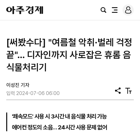
로
아
그
검
전
주
인
색
체
경
메
제
뉴
[써봤수다] "여름철 악취·벌레 걱정
끝"… 디자인까지 사로잡은 휴롬 음
식물처리기
이성진 기자
공
텍
입력 2024-07-06 06:00
유
스
트
크
기
'쾌속모드' 사용 시 3시간 내 음식물 처리 가능
에어컨 정도의 소음… 24시간 사용 문제 없어