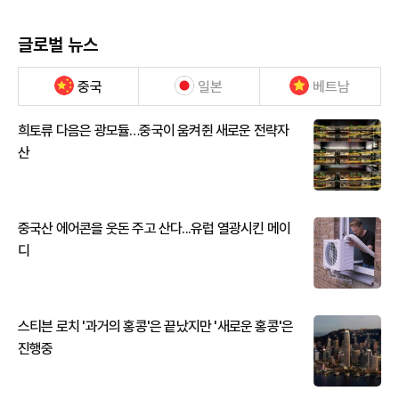
글로벌 뉴스
중국
일본
베트남
희토류 다음은 광모듈…중국이 움켜쥔 새로운 전략자
산
중국산 에어콘을 웃돈 주고 산다...유럽 열광시킨 메이
디
스티븐 로치 '과거의 홍콩'은 끝났지만 '새로운 홍콩'은
진행중