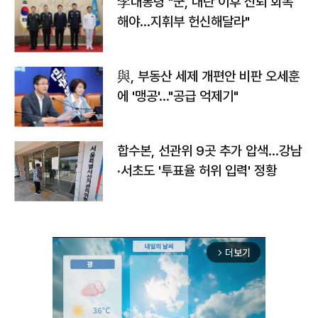
李대통령 "군, 내란 이후 신뢰 회복
해야…지휘부 헌신해달라"
與, 부동산 세제 개편안 비판 오세훈
에 '맹공'…"공급 억제기"
합수본, 선관위 9곳 추가 압색…강남
·서초도 '투표율 허위 입력' 정황
더보기
arrow_forward_ios