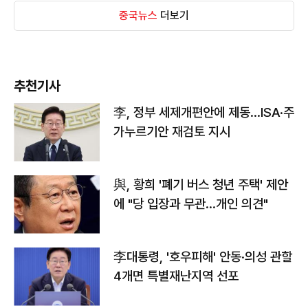
중국뉴스
더보기
추천기사
李, 정부 세제개편안에 제동…ISA·주
가누르기안 재검토 지시
與, 황희 '폐기 버스 청년 주택' 제안
에 "당 입장과 무관…개인 의견"
李대통령, '호우피해' 안동·의성 관할
4개면 특별재난지역 선포