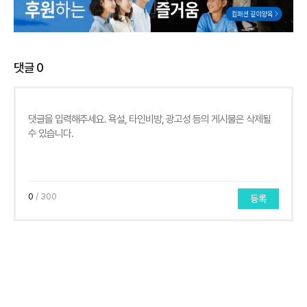
댓글
0
0
/ 300
등록