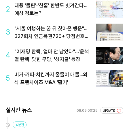
태풍 '돌핀'·'찬홈' 한반도 빗겨간다…
2
예상 경로는?
"서울 여행하는 꿈 뒤 찾아온 행운"…
3
327회차 연금복권720+ 당첨번호조
회 주목
"이재명 탄핵, 얼마 안 남았다"...'윤석
4
열 탄핵' 맞힌 무당, '성지글' 등장
버거·커피·치킨까지 줄줄이 매물…외
5
식 프랜차이즈 M&A '활기'
실시간 뉴스
08.09 00:25
UPDATE
4분전