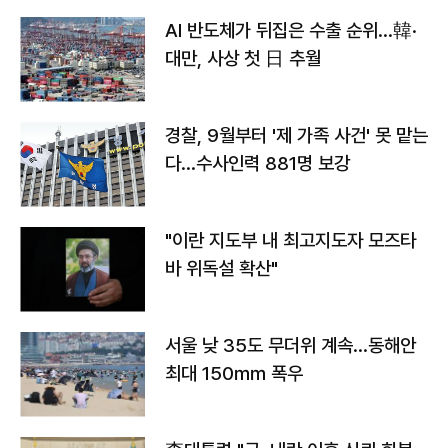
AI 반도체가 뒤집은 수출 순위…韓·
대만, 사상 첫 日 추월
경찰, 9월부터 '제 가족 사건' 못 맡는
다…수사인력 881명 보강
"이란 지도부 내 최고지도자 모즈타
바 위독설 확산"
서울 낮 35도 무더위 계속…동해안
최대 150㎜ 폭우