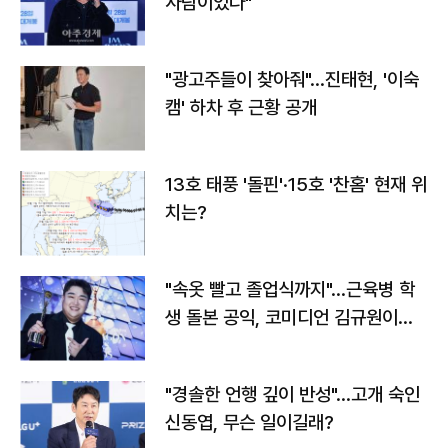
사람이었다"
"광고주들이 찾아줘"…진태현, '이숙
캠' 하차 후 근황 공개
13호 태풍 '돌핀'·15호 '찬홈' 현재 위
치는?
"속옷 빨고 졸업식까지"…근육병 학
생 돌본 공익, 코미디언 김규원이었
다
"경솔한 언행 깊이 반성"…고개 숙인
신동엽, 무슨 일이길래?