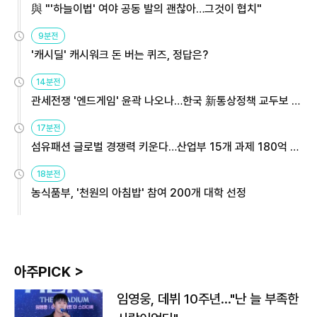
與 "'하늘이법' 여야 공동 발의 괜찮아…그것이 협치"
9분전
'캐시딜' 캐시워크 돈 버는 퀴즈, 정답은?
14분전
관세전쟁 '엔드게임' 윤곽 나오나…한국 新통상정책 교두보 활
용해야
17분전
섬유패션 글로벌 경쟁력 키운다…산업부 15개 과제 180억 지
원
18분전
농식품부, '천원의 아침밥' 참여 200개 대학 선정
아주PICK >
임영웅, 데뷔 10주년…"난 늘 부족한