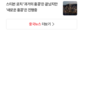
스티븐 로치 '과거의 홍콩'은 끝났지만
'새로운 홍콩'은 진행중
중국뉴스
더보기