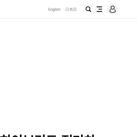
로
English
日本語
그
검
전
인
색
체
메
뉴