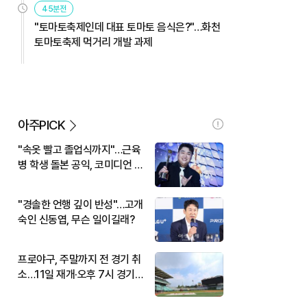
45분전
"토마토축제인데 대표 토마토 음식은?"…화천
토마토축제 먹거리 개발 과제
아주PICK
"속옷 빨고 졸업식까지"…근육
병 학생 돌본 공익, 코미디언 김
규원이었다
"경솔한 언행 깊이 반성"…고개
숙인 신동엽, 무슨 일이길래?
프로야구, 주말까지 전 경기 취
소…11일 재개·오후 7시 경기
시작