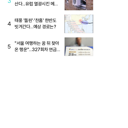
3
산다...유럽 열광시킨 메이
디
태풍 '돌핀'·'찬홈' 한반도
4
빗겨간다…예상 경로는?
"서울 여행하는 꿈 뒤 찾아
5
온 행운"…327회차 연금
복권720+ 당첨번호조회
주목