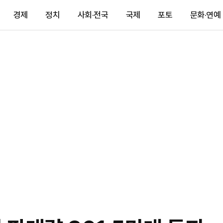
경제
정치
사회·전국
국제
포토
문화·연예