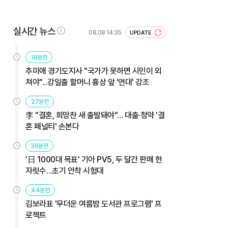
실시간 뉴스
08.08 14:35
UPDATE
18분전
추미애 경기도지사 "국가가 못하면 시민이 외
쳐야"...강일출 할머니 흉상 앞 '연대' 강조
27분전
李 "결혼, 희망찬 새 출발돼야"… 대출·청약 '결
혼 페널티' 손본다
36분전
'日 1000대 목표' 기아 PV5, 두 달간 판매 한
자릿수…초기 안착 시험대
44분전
김보라표 '무더운 여름밤 도서관 프로그램' 프
로젝트