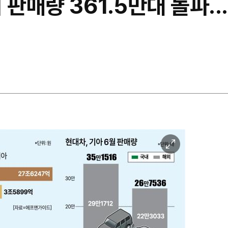
 판매량 361.5만대 돌파.
이
미
지
확
대