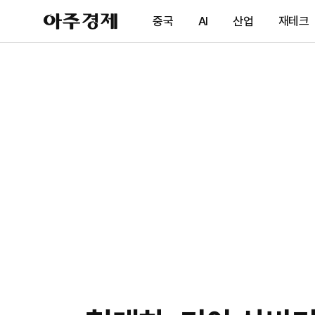
아
중국
AI
산업
재테크
주
경
제