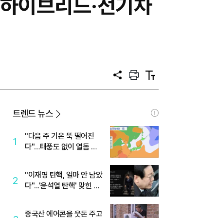
..하이브리드·전기차
공
프
텍
유
린
스
트
트
크
기
트렌드 뉴스
"다음 주 기온 뚝 떨어진
1
다"…태풍도 없이 열돔 박
살 낸 '이것'
"이재명 탄핵, 얼마 안 남았
2
다"...'윤석열 탄핵' 맞힌 무
당, '성지글' 등장
중국산 에어콘을 웃돈 주고