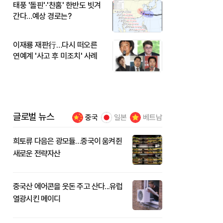
태풍 '돌핀'·'찬홈' 한반도 빗겨
간다…예상 경로는?
이재룡 재판行…다시 떠오른
연예계 '사고 후 미조치' 사례
글로벌 뉴스
중국
일본
베트남
희토류 다음은 광모듈…중국이 움켜쥔
새로운 전략자산
중국산 에어콘을 웃돈 주고 산다...유럽
열광시킨 메이디