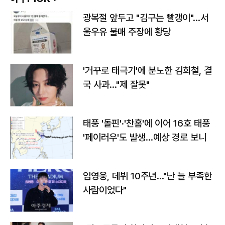
광복절 앞두고 "김구는 빨갱이"…서
울우유 불매 주장에 황당
'거꾸로 태극기'에 분노한 김희철, 결
국 사과…"제 잘못"
태풍 '돌핀'·'찬홈'에 이어 16호 태풍
'페이러우'도 발생…예상 경로 보니
임영웅, 데뷔 10주년…"난 늘 부족한
사람이었다"