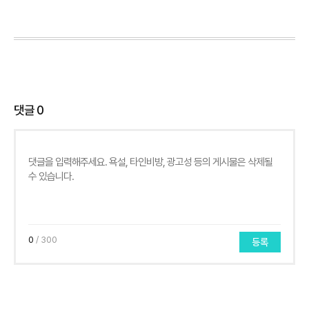
댓글
0
0
/ 300
등록