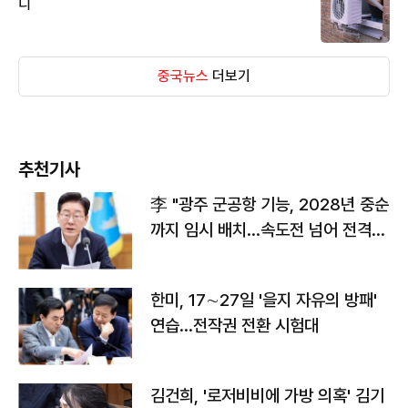
디
중국뉴스
더보기
추천기사
李 "광주 군공항 기능, 2028년 중순
까지 임시 배치…속도전 넘어 전격
전"
한미, 17∼27일 '을지 자유의 방패'
연습…전작권 전환 시험대
김건희, '로저비비에 가방 의혹' 김기