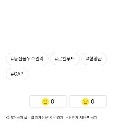
#농산물우수관리
#로컬푸드
#함양군
#GAP
0
0
©'5개국어 글로벌 경제신문' 아주경제. 무단전재·재배포 금지