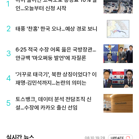
1
인…오늘부터 신청 시작
2
태풍 '찬홈' 한국 오나…예상 경로 보니
6·25 적국 수장 어록 읊은 국방장관…
3
안규백 '마오쩌둥 발언'에 자질론
'거꾸로 태극기', 북한 상징이었다? 이
4
재명·김민석까지…논란의 의미는
토스뱅크, 데이터 분석 전담조직 신
5
설…수장에 카카오 출신 선임
실시간 뉴스
08.10 19:28
UPDATE