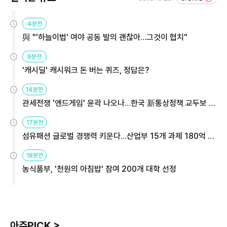
4분전
與 "'하늘이법' 여야 공동 발의 괜찮아…그것이 협치"
9분전
'캐시딜' 캐시워크 돈 버는 퀴즈, 정답은?
14분전
관세전쟁 '엔드게임' 윤곽 나오나…한국 新통상정책 교두보 활
용해야
17분전
섬유패션 글로벌 경쟁력 키운다…산업부 15개 과제 180억 지
원
18분전
농식품부, '천원의 아침밥' 참여 200개 대학 선정
아주PICK >