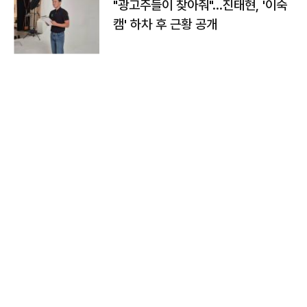
"광고주들이 찾아줘"…진태현, '이숙
캠' 하차 후 근황 공개