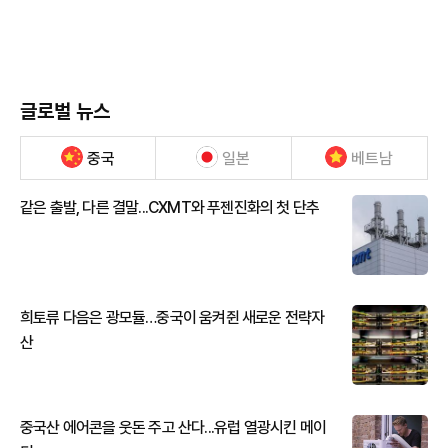
글로벌 뉴스
중국
일본
베트남
같은 출발, 다른 결말...CXMT와 푸젠진화의 첫 단추
희토류 다음은 광모듈…중국이 움켜쥔 새로운 전략자
산
중국산 에어콘을 웃돈 주고 산다...유럽 열광시킨 메이