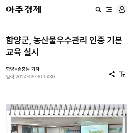
로
아
그
검
전
주
인
색
체
경
메
제
뉴
함양군, 농산물우수관리 인증 기본
교육 실시
함양=손충남 기자
공
텍
입력 2024-05-30 15:30
유
스
트
크
기