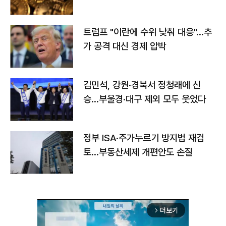
트럼프 "이란에 수위 낮춰 대응"…추
가 공격 대신 경제 압박
김민석, 강원·경북서 정청래에 신
승…부울경·대구 제외 모두 웃었다
정부 ISA·주가누르기 방지법 재검
토…부동산세제 개편안도 손질
더보기
arrow_forward_ios