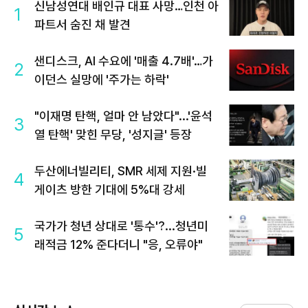
신남성연대 배인규 대표 사망…인천 아
1
파트서 숨진 채 발견
샌디스크, AI 수요에 '매출 4.7배'…가
2
이던스 실망에 '주가는 하락'
"이재명 탄핵, 얼마 안 남았다"...'윤석
3
열 탄핵' 맞힌 무당, '성지글' 등장
두산에너빌리티, SMR 세제 지원·빌
4
게이츠 방한 기대에 5%대 강세
국가가 청년 상대로 '통수'?...청년미
5
래적금 12% 준다더니 "응, 오류야"