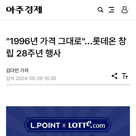
로
아
그
검
전
주
인
색
체
경
메
제
뉴
"1996년 가격 그대로"...롯데온 창
립 28주년 행사
김다인 기자
공
텍
입력 2024-05-29 16:36
유
스
트
크
기