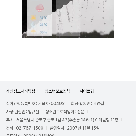
Unmute
개인정보처리방침
청소년보호정책
사이트맵
정기간행등록번호 : 서울 아 00493
회장·발행인 : 곽영길
사장·편집인 : 임규진
청소년보호책임자 : 전운
주소 : 서울특별시 종로구 종로 1길 42(수송동 146-1) 이마빌딩 11층
전화 : 02-767-1500
발행일자 : 2007년 11월 15일