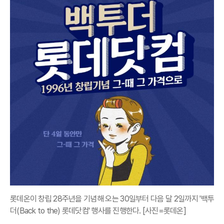
롯데온이 창립 28주년을 기념해 오는 30일부터 다음 달 2일까지 '백투
더(Back to the) 롯데닷컴' 행사를 진행한다. [사진=롯데온]