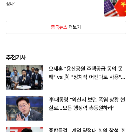
성나'
중국뉴스
더보기
추천기사
오세훈 "용산공원 주택공급 동의 못
해" vs 與 "정치적 어젠다로 사용"
맞불
李대통령 "외신서 보던 폭염 상황 현
실로…모든 행정력 총동원하라"
종합특검, '계엄 당정대 회의 참석' 한