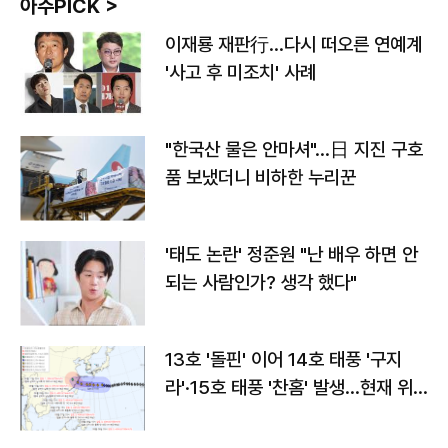
아주PICK >
이재룡 재판行…다시 떠오른 연예계
'사고 후 미조치' 사례
"한국산 물은 안마셔"…日 지진 구호
품 보냈더니 비하한 누리꾼
'태도 논란' 정준원 "난 배우 하면 안
되는 사람인가? 생각 했다"
13호 '돌핀' 이어 14호 태풍 '구지
라'·15호 태풍 '찬홈' 발생…현재 위
치와 이동경로는?