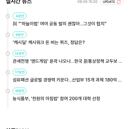
실시간 뉴스
08.06 15:20
UPDATE
4분전
與 "'하늘이법' 여야 공동 발의 괜찮아…그것이 협치"
9분전
'캐시딜' 캐시워크 돈 버는 퀴즈, 정답은?
14분전
관세전쟁 '엔드게임' 윤곽 나오나…한국 新통상정책 교두보 활
용해야
17분전
섬유패션 글로벌 경쟁력 키운다…산업부 15개 과제 180억 지
원
18분전
농식품부, '천원의 아침밥' 참여 200개 대학 선정