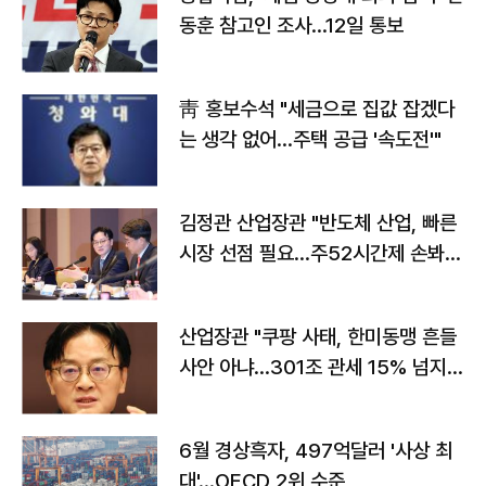
동훈 참고인 조사...12일 통보
靑 홍보수석 "세금으로 집값 잡겠다
는 생각 없어…주택 공급 '속도전'"
김정관 산업장관 "반도체 산업, 빠른
시장 선점 필요…주52시간제 손봐
야"
산업장관 "쿠팡 사태, 한미동맹 흔들
사안 아냐…301조 관세 15% 넘지
않도록 협의"
6월 경상흑자, 497억달러 '사상 최
대'…OECD 2위 수준