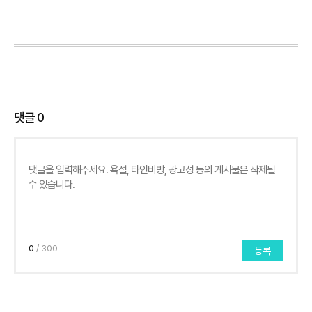
댓글
0
0
/ 300
등록