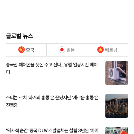
글로벌 뉴스
중국
일본
베트남
중국산 에어콘을 웃돈 주고 산다...유럽 열광시킨 메이
디
스티븐 로치 '과거의 홍콩'은 끝났지만 '새로운 홍콩'은
진행중
'역사적 순간' 중국 DUV 개발업체는 설립 3년된 '아이