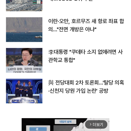
이란·오만, 호르무즈 새 항로 좌표 합
의…"전면 개방은 아냐"
李대통령 "쿠데타 소지 없애려면 사
관학교 통합"
與 전당대회 2차 토론회…'탈당 의혹
·신천지 당원 가입 논란' 공방
더보기
arrow_forward_ios