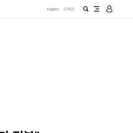
로
English
日本語
그
검
전
인
색
체
메
뉴