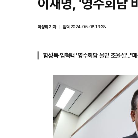
이재명, '영수회담 
이성휘 기자
입력 2024-05-08 13:38
함성득‧임혁백 '영수회담 물밑 조율설'..."