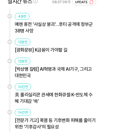
실시간 뉴스
08.07 06:11
UPDATE
4분전
예멘 휴전 '사실상 붕괴'…후티 공격에 정부군
38명 사망
12분전
[광화문뷰] K금융이 가야할 길
12분전
[박상병 칼럼] AI혁명과 국제 AI기구, 그리고
대한민국
1시간전
美 폴리실리콘 관세에 한화큐셀·K-반도체 수
혜 기대감 '쑥'
1시간전
[전문가 기고] 폭염 등 기후변화 피해를 줄이기
위한 '기후감사'의 필요성