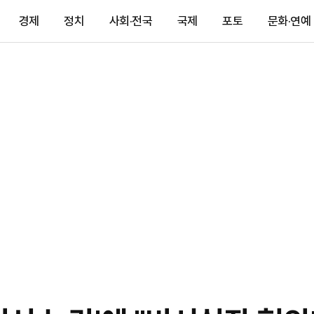
경제
정치
사회·전국
국제
포토
문화·연예