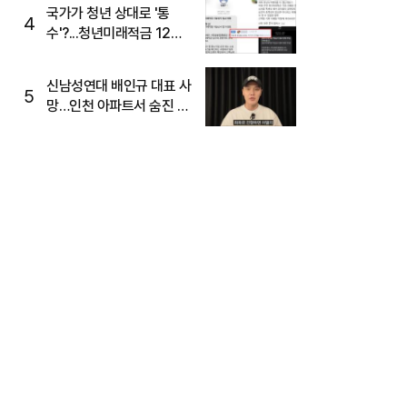
국가가 청년 상대로 '통
4
수'?...청년미래적금 12%
준다더니 "응, 오류야"
신남성연대 배인규 대표 사
5
망…인천 아파트서 숨진 채
발견