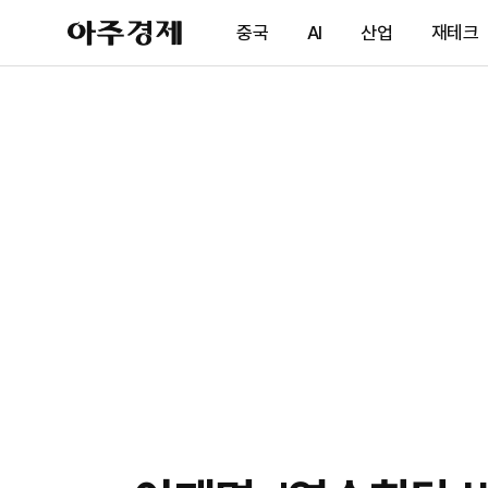
아
중국
AI
산업
재테크
주
경
제