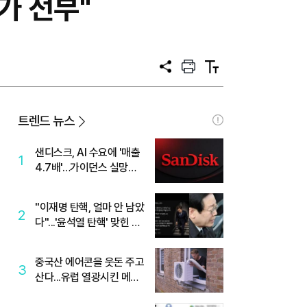
가 전부"
공
프
텍
유
린
스
트
트
크
기
트렌드 뉴스
샌디스크, AI 수요에 '매출
1
4.7배'…가이던스 실망에
'주가는 하락'
"이재명 탄핵, 얼마 안 남았
2
다"...'윤석열 탄핵' 맞힌 무
당, '성지글' 등장
중국산 에어콘을 웃돈 주고
3
산다...유럽 열광시킨 메이
디