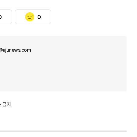
0
0
l@ajunews.com
포 금지