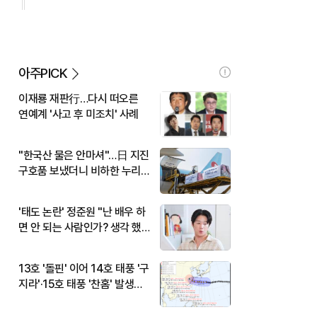
아주PICK
이재룡 재판行…다시 떠오른
연예계 '사고 후 미조치' 사례
"한국산 물은 안마셔"…日 지진
구호품 보냈더니 비하한 누리
꾼
'태도 논란' 정준원 "난 배우 하
면 안 되는 사람인가? 생각 했
다"
13호 '돌핀' 이어 14호 태풍 '구
지라'·15호 태풍 '찬홈' 발생…
현재 위치와 이동경로는?