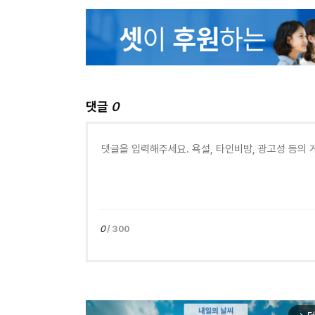
댓글
0
0
/ 300