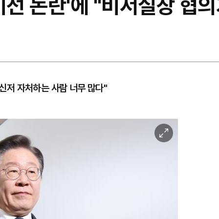
비선 논란'에 "비서실장 협의
메신저 자처하는 사람 너무 많다"
이
미
지
확
대