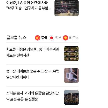
이상준, LA 공연 논란에 사과
"너무 죄송…연구하고 공부할
것"
글로벌 뉴스
중국
일본
베트남
희토류 다음은 광모듈…중국이 움켜쥔
새로운 전략자산
중국산 에어콘을 웃돈 주고 산다...유럽
열광시킨 메이디
스티븐 로치 '과거의 홍콩'은 끝났지만
'새로운 홍콩'은 진행중