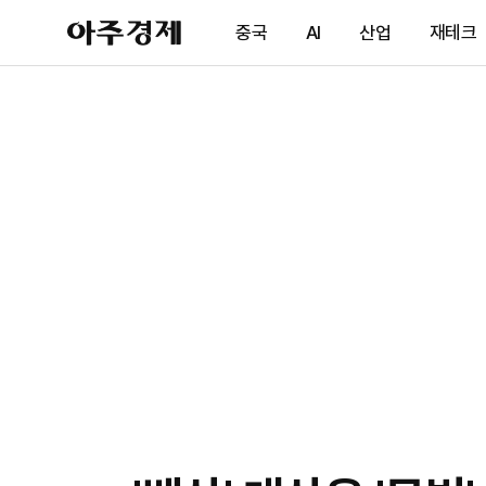
아
중국
AI
산업
재테크
주
경
제