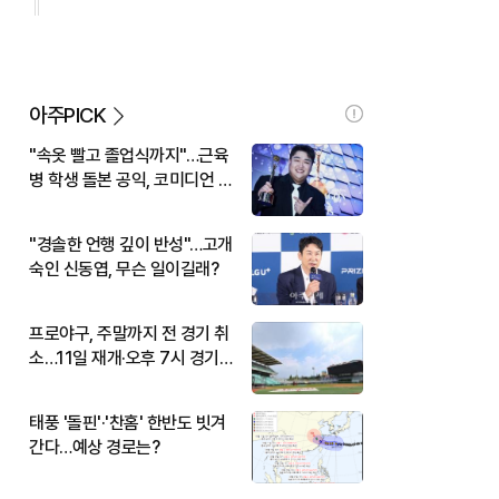
아주PICK
"속옷 빨고 졸업식까지"…근육
병 학생 돌본 공익, 코미디언 김
규원이었다
"경솔한 언행 깊이 반성"…고개
숙인 신동엽, 무슨 일이길래?
프로야구, 주말까지 전 경기 취
소…11일 재개·오후 7시 경기
시작
태풍 '돌핀'·'찬홈' 한반도 빗겨
간다…예상 경로는?