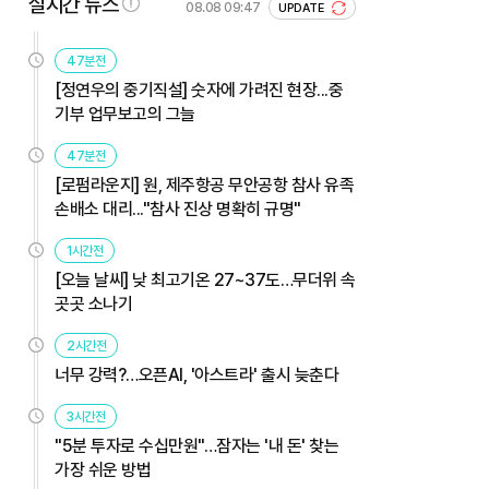
실시간 뉴스
08.08 09:47
UPDATE
47분전
[정연우의 중기직설] 숫자에 가려진 현장...중
기부 업무보고의 그늘
47분전
[로펌라운지] 원, 제주항공 무안공항 참사 유족
손배소 대리..."참사 진상 명확히 규명"
1시간전
[오늘 날씨] 낮 최고기온 27~37도…무더위 속
곳곳 소나기
2시간전
너무 강력?…오픈AI, '아스트라' 출시 늦춘다
3시간전
"5분 투자로 수십만원"…잠자는 '내 돈' 찾는
가장 쉬운 방법