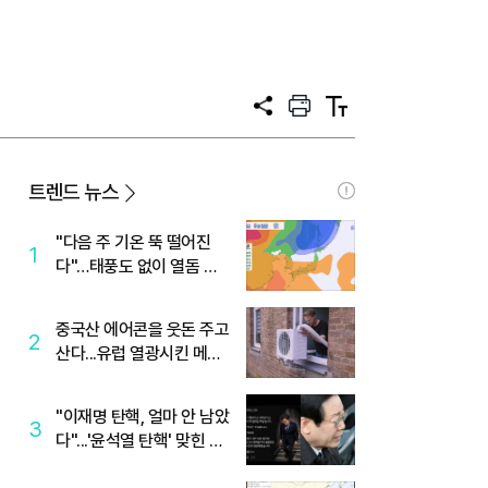
공
프
텍
유
린
스
트
트
크
기
트렌드 뉴스
"다음 주 기온 뚝 떨어진
1
다"…태풍도 없이 열돔 박
살 낸 '이것'
중국산 에어콘을 웃돈 주고
2
산다...유럽 열광시킨 메이
디
"이재명 탄핵, 얼마 안 남았
3
다"...'윤석열 탄핵' 맞힌 무
당, '성지글' 등장