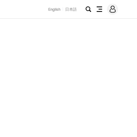
로
English
日本語
그
검
전
인
색
체
메
뉴