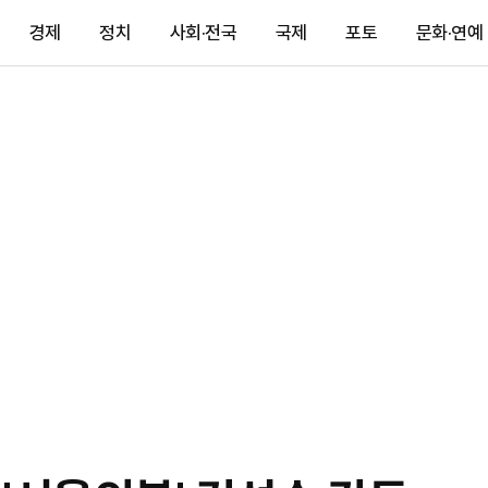
경제
정치
사회·전국
국제
포토
문화·연예