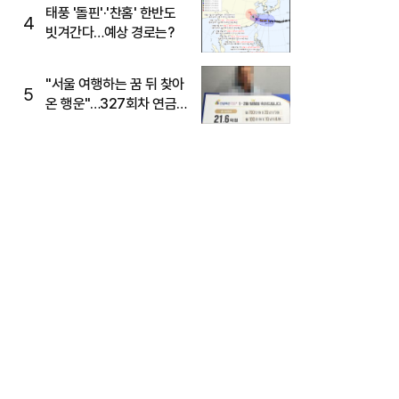
태풍 '돌핀'·'찬홈' 한반도
4
빗겨간다…예상 경로는?
"서울 여행하는 꿈 뒤 찾아
5
온 행운"…327회차 연금
복권720+ 당첨번호조회
주목