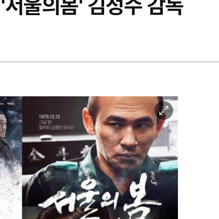
'·'서울의봄' 김성수 감독
이
미
지
확
대