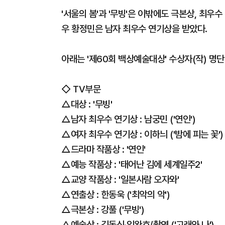
'서울의 봄'과 '무빙'은 이밖에도 극본상, 최우수
우 황정민은 남자 최우수 연기상을 받았다.
아래는 '제60회 백상예술대상' 수상자(작) 명단
◇ TV부문
△대상 : '무빙'
△남자 최우수 연기상 : 남궁민 ('연인')
△여자 최우수 연기상 : 이하늬 ('밤에 피는 꽃')
△드라마 작품상 : '연인'
△예능 작품상 : '태어난 김에 세계일주2'
△교양 작품상 : '일본사람 오자와'
△연출상 : 한동욱 ('최악의 악')
△극본상 : 강풀 ('무빙')
△예술상 : 김동식·임완호/촬영 ('고래와 나')