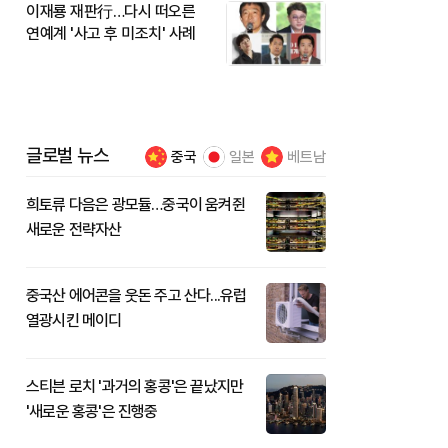
이재룡 재판行…다시 떠오른
연예계 '사고 후 미조치' 사례
글로벌 뉴스
중국
일본
베트남
희토류 다음은 광모듈…중국이 움켜쥔
새로운 전략자산
중국산 에어콘을 웃돈 주고 산다...유럽
열광시킨 메이디
스티븐 로치 '과거의 홍콩'은 끝났지만
'새로운 홍콩'은 진행중