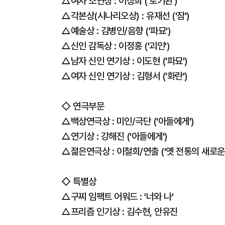
△여자 조연상 : 이상희 ('로기완')
△각본상(시나리오상) : 유재선 ('잠')
△예술상 : 김병인/음향 ('파묘')
△신인 감독상 : 이정홍 ('괴인')
△남자 신인 연기상 : 이도현 ('파묘')
△여자 신인 연기상 : 김형서 ('화란')
◇ 연극부문
△백상연극상 : 미인/극단 ('아들에게')
△연기상 : 강해진 ('아들에게')
△젊은연극상 : 이철희/연출 ('옛 전통의 새로운
◇ 특별상
△구찌 임팩트 어워드 : '너와 나'
△프리즘 인기상 : 김수현, 안유진