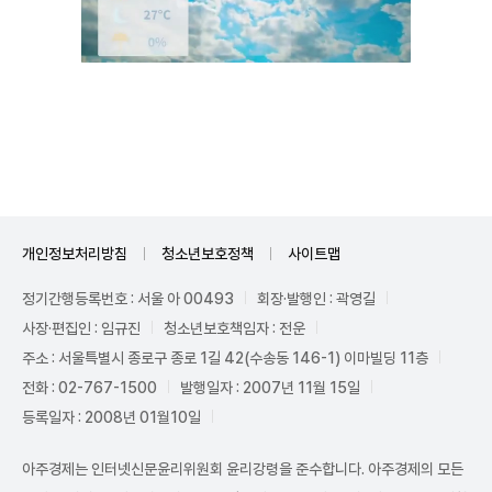
Unmute
개인정보처리방침
청소년보호정책
사이트맵
정기간행등록번호 : 서울 아 00493
회장·발행인 : 곽영길
사장·편집인 : 임규진
청소년보호책임자 : 전운
주소 : 서울특별시 종로구 종로 1길 42(수송동 146-1) 이마빌딩 11층
전화 : 02-767-1500
발행일자 : 2007년 11월 15일
등록일자 : 2008년 01월10일
아주경제는 인터넷신문윤리위원회 윤리강령을 준수합니다. 아주경제의 모든