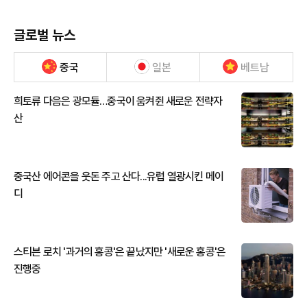
글로벌 뉴스
중국
일본
베트남
희토류 다음은 광모듈…중국이 움켜쥔 새로운 전략자
산
중국산 에어콘을 웃돈 주고 산다...유럽 열광시킨 메이
디
스티븐 로치 '과거의 홍콩'은 끝났지만 '새로운 홍콩'은
진행중