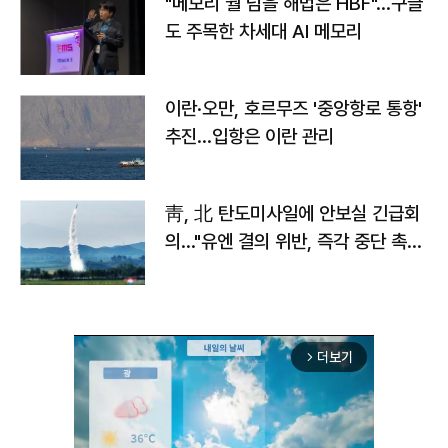
"메모리 월 넘을 해법은 HBF"…구글
도 주목한 차세대 AI 메모리
이란·오만, 호르무즈 '중앙항로 통항'
추진…입항은 이란 관리
靑, 北 탄도미사일에 안보실 긴급회
의…"유엔 결의 위반, 즉각 중단 촉
구"
더보기
arrow_forward_ios