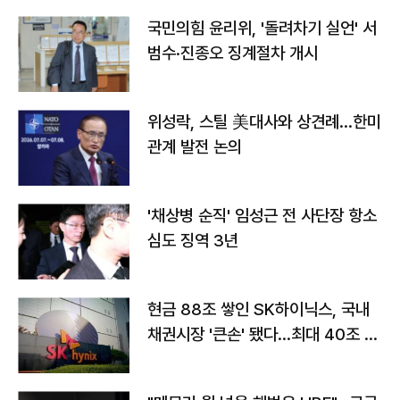
국민의힘 윤리위, '돌려차기 실언' 서
범수·진종오 징계절차 개시
위성락, 스틸 美대사와 상견례…한미
관계 발전 논의
'채상병 순직' 임성근 전 사단장 항소
심도 징역 3년
현금 88조 쌓인 SK하이닉스, 국내
채권시장 '큰손' 됐다…최대 40조 투
자