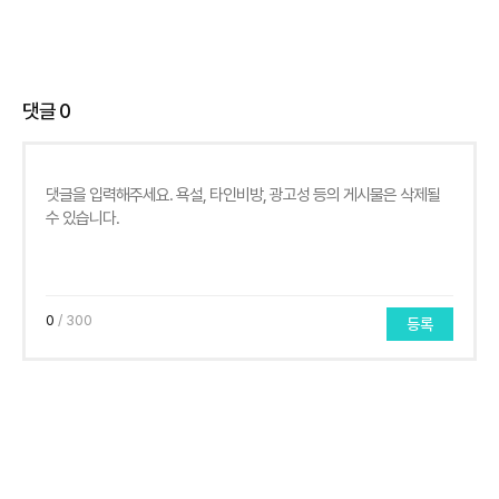
댓글
0
0
/ 300
등록