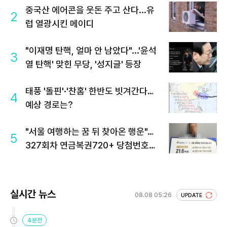
중국산 에어콘을 웃돈 주고 산다...유
2
럽 열광시킨 메이디
"이재명 탄핵, 얼마 안 남았다"...'윤석
3
열 탄핵' 맞힌 무당, '성지글' 등장
태풍 '돌핀'·'찬홈' 한반도 빗겨간다…
4
예상 경로는?
"서울 여행하는 꿈 뒤 찾아온 행운"…
5
327회차 연금복권720+ 당첨번호조
회 주목
실시간 뉴스
08.08 05:26
UPDATE
4분전