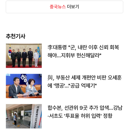
중국뉴스
더보기
추천기사
李대통령 "군, 내란 이후 신뢰 회복
해야…지휘부 헌신해달라"
與, 부동산 세제 개편안 비판 오세훈
에 '맹공'…"공급 억제기"
합수본, 선관위 9곳 추가 압색…강남
·서초도 '투표율 허위 입력' 정황