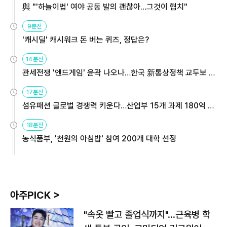
與 "'하늘이법' 여야 공동 발의 괜찮아…그것이 협치"
9분전
'캐시딜' 캐시워크 돈 버는 퀴즈, 정답은?
14분전
관세전쟁 '엔드게임' 윤곽 나오나…한국 新통상정책 교두보 활
용해야
17분전
섬유패션 글로벌 경쟁력 키운다…산업부 15개 과제 180억 지
원
18분전
농식품부, '천원의 아침밥' 참여 200개 대학 선정
아주PICK >
"속옷 빨고 졸업식까지"…근육병 학