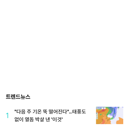
트렌드뉴스
"다음 주 기온 뚝 떨어진다"…태풍도
1
없이 열돔 박살 낸 '이것'