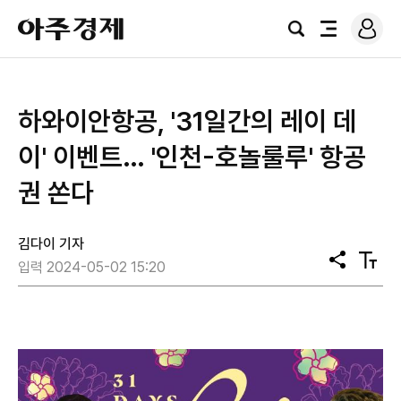
로
아
그
검
전
주
인
색
체
경
메
제
뉴
하와이안항공, '31일간의 레이 데
이' 이벤트… '인천-호놀룰루' 항공
권 쏜다
김다이 기자
공
텍
입력 2024-05-02 15:20
유
스
트
크
기