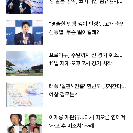
생 돌본 공익, 코미디언 김규원이었
다
"경솔한 언행 깊이 반성"…고개 숙인
신동엽, 무슨 일이길래?
프로야구, 주말까지 전 경기 취소…
11일 재개·오후 7시 경기 시작
태풍 '돌핀'·'찬홈' 한반도 빗겨간다…
예상 경로는?
이재룡 재판行…다시 떠오른 연예계
'사고 후 미조치' 사례