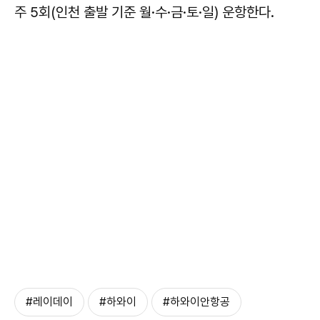
주 5회(인천 출발 기준 월·수·금·토·일) 운항한다.
#레이데이
#하와이
#하와이안항공