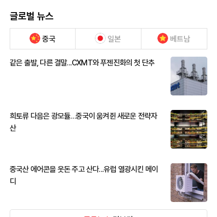
글로벌 뉴스
중국
일본
베트남
같은 출발, 다른 결말...CXMT와 푸젠진화의 첫 단추
희토류 다음은 광모듈…중국이 움켜쥔 새로운 전략자
산
중국산 에어콘을 웃돈 주고 산다...유럽 열광시킨 메이
디