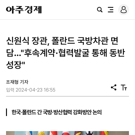
로
아
그
검
전
주
인
색
체
경
메
제
뉴
신원식 장관, 폴란드 국방차관 면
담…"후속계약·협력발굴 통해 동반
성장"
조재형 기자
공
텍
입력 2024-04-23 16:55
유
스
트
크
기
한국·폴란드 간 국방·방산협력 강화방안 논의