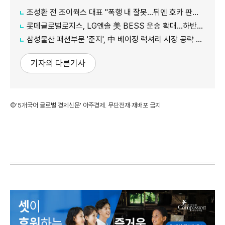
조성환 전 조이웍스 대표 "폭행 내 잘못…뒤엔 호카 판권 노린 세력 있어"
롯데글로벌로지스, LG엔솔 美 BESS 운송 확대…하반기 물량 3배로
삼성물산 패션부문 '준지', 中 베이징 럭셔리 시장 공략 본격화
기자의 다른기사
©'5개국어 글로벌 경제신문' 아주경제. 무단전재·재배포 금지