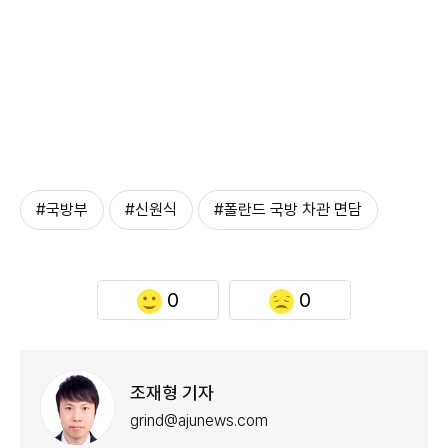
#국방부
#신원식
#폴란드 국방 차관 면담
0
0
조재형 기자
grind@ajunews.com