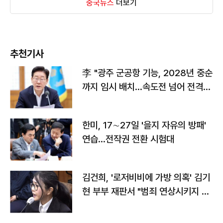
중국뉴스
더보기
추천기사
李 "광주 군공항 기능, 2028년 중순
까지 임시 배치…속도전 넘어 전격
전"
한미, 17∼27일 '을지 자유의 방패'
연습…전작권 전환 시험대
김건희, '로저비비에 가방 의혹' 김기
현 부부 재판서 "범죄 연상시키지 말
라"