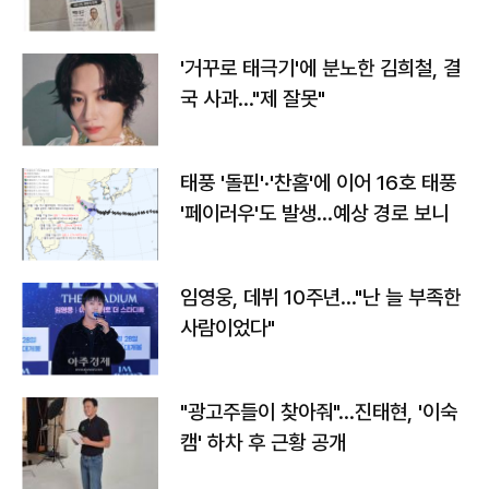
'거꾸로 태극기'에 분노한 김희철, 결
국 사과…"제 잘못"
태풍 '돌핀'·'찬홈'에 이어 16호 태풍
'페이러우'도 발생…예상 경로 보니
임영웅, 데뷔 10주년…"난 늘 부족한
사람이었다"
"광고주들이 찾아줘"…진태현, '이숙
캠' 하차 후 근황 공개