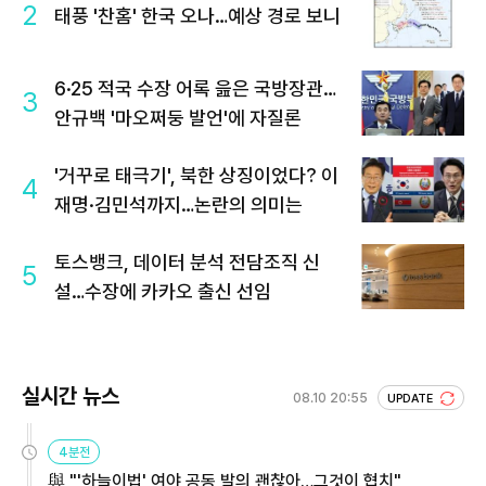
2
태풍 '찬홈' 한국 오나…예상 경로 보니
6·25 적국 수장 어록 읊은 국방장관…
3
안규백 '마오쩌둥 발언'에 자질론
'거꾸로 태극기', 북한 상징이었다? 이
4
재명·김민석까지…논란의 의미는
토스뱅크, 데이터 분석 전담조직 신
5
설…수장에 카카오 출신 선임
실시간 뉴스
08.10 20:55
UPDATE
4분전
與 "'하늘이법' 여야 공동 발의 괜찮아…그것이 협치"