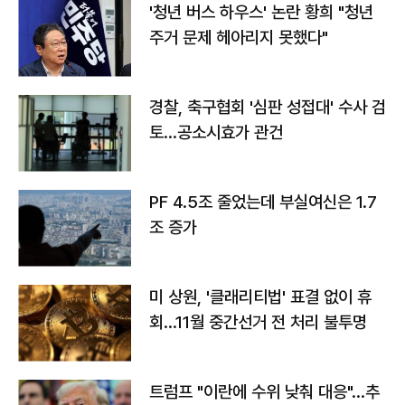
'청년 버스 하우스' 논란 황희 "청년
주거 문제 헤아리지 못했다"
경찰, 축구협회 '심판 성접대' 수사 검
토…공소시효가 관건
PF 4.5조 줄었는데 부실여신은 1.7
조 증가
미 상원, '클래리티법' 표결 없이 휴
회…11월 중간선거 전 처리 불투명
트럼프 "이란에 수위 낮춰 대응"…추