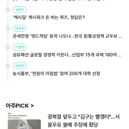
9분전
'캐시딜' 캐시워크 돈 버는 퀴즈, 정답은?
14분전
관세전쟁 '엔드게임' 윤곽 나오나…한국 新통상정책 교두보 활
용해야
17분전
섬유패션 글로벌 경쟁력 키운다…산업부 15개 과제 180억 지
원
18분전
농식품부, '천원의 아침밥' 참여 200개 대학 선정
아주PICK >
광복절 앞두고 "김구는 빨갱이"…서
울우유 불매 주장에 황당