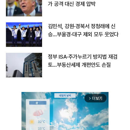
가 공격 대신 경제 압박
김민석, 강원·경북서 정청래에 신
승…부울경·대구 제외 모두 웃었다
정부 ISA·주가누르기 방지법 재검
토…부동산세제 개편안도 손질
더보기
arrow_forward_ios