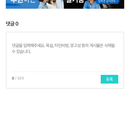
댓글
0
0
/ 300
등록