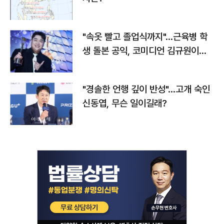
"속옷 빨고 졸업식까지"…근육병 학
생 돌본 공익, 코미디언 김규원이었
다
"경솔한 언행 깊이 반성"…고개 숙인
신동엽, 무슨 일이길래?