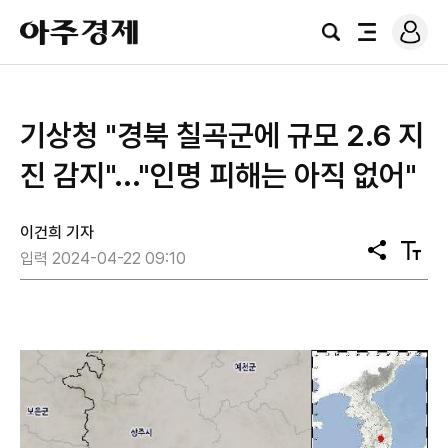
로
아
그
검
전
주
인
색
체
경
메
제
뉴
기상청 "경북 칠곡군에 규모 2.6 지
진 감지"..."인명 피해는 아직 없어"
이건희 기자
공
텍
입력 2024-04-22 09:10
유
스
트
크
기