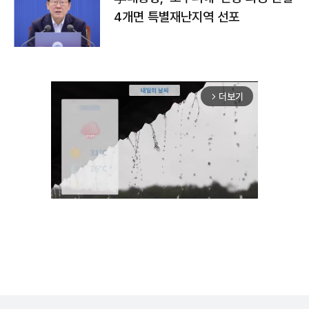
4개면 특별재난지역 선포
더보기
arrow_forward_ios
Unmute