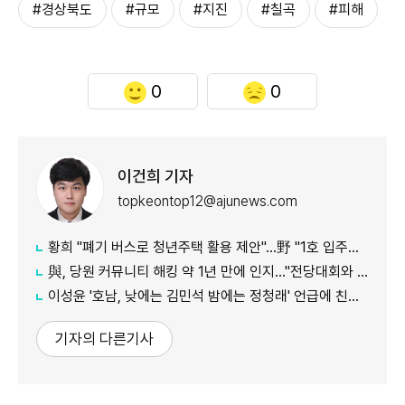
#경상북도
#규모
#지진
#칠곡
#피해
0
0
이건희 기자
topkeontop12@ajunews.com
황희 "폐기 버스로 청년주택 활용 제안"…野 "1호 입주하라"
與, 당원 커뮤니티 해킹 약 1년 만에 인지…"전당대회와 무관"
이성윤 '호남, 낮에는 김민석 밤에는 정청래' 언급에 친명계 반발…"한심한 수준"
기자의 다른기사