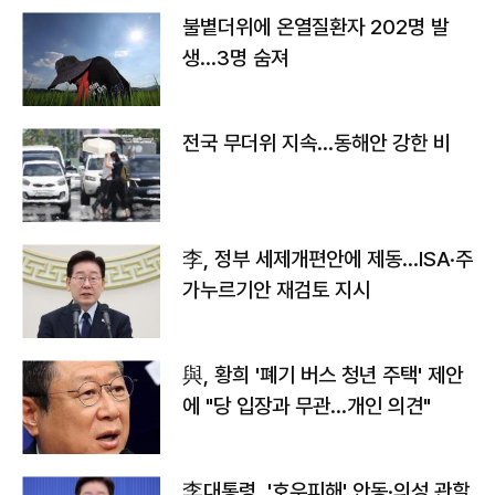
불볕더위에 온열질환자 202명 발
생…3명 숨져
전국 무더위 지속…동해안 강한 비
李, 정부 세제개편안에 제동…ISA·주
가누르기안 재검토 지시
與, 황희 '폐기 버스 청년 주택' 제안
에 "당 입장과 무관…개인 의견"
李대통령, '호우피해' 안동·의성 관할