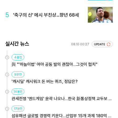
5
'축구의 신' 메시 부친상…향년 68세
실시간 뉴스
08.10 00:27
UPDATE
4분전
與 "'하늘이법' 여야 공동 발의 괜찮아…그것이 협치"
9분전
'캐시딜' 캐시워크 돈 버는 퀴즈, 정답은?
14분전
관세전쟁 '엔드게임' 윤곽 나오나…한국 新통상정책 교두보 활
용해야
17분전
섬유패션 글로벌 경쟁력 키운다…산업부 15개 과제 180억 지