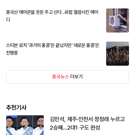
중국산 에어콘을 웃돈 주고 산다...유럽 열광시킨 메이
디
스티븐 로치 '과거의 홍콩'은 끝났지만 '새로운 홍콩'은
진행중
중국뉴스
더보기
추천기사
김민석, 제주·인천서 정청래 누르고
2승째…2대1 구도 완성