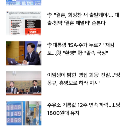
李 "결혼, 희망찬 새 출발돼야"… 대
출·청약 '결혼 페널티' 손본다
李대통령 'ISA·주가 누르기' 재검
토…與 "환영" 野 "졸속 국정"
이임생이 밝힌 '빵집 회동' 전말…"정
몽규, 홍명보로 하라 지시"
주유소 기름값 12주 연속 하락…L당
1800원대 유지