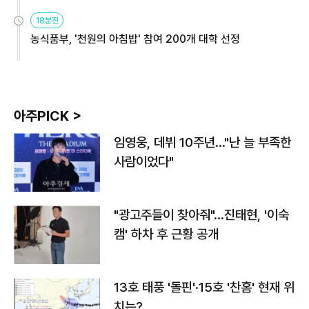
원
18분전
농식품부, '천원의 아침밥' 참여 200개 대학 선정
아주PICK >
임영웅, 데뷔 10주년…"난 늘 부족한
사람이었다"
"광고주들이 찾아줘"…진태현, '이숙
캠' 하차 후 근황 공개
13호 태풍 '돌핀'·15호 '찬홈' 현재 위
치는?