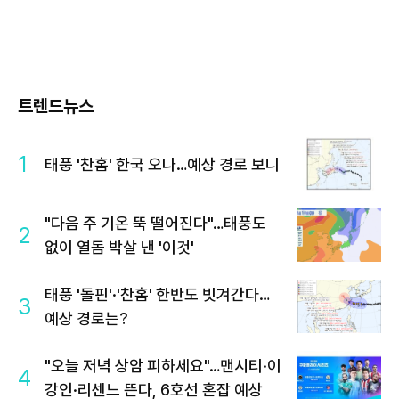
트렌드뉴스
1
태풍 '찬홈' 한국 오나…예상 경로 보니
"다음 주 기온 뚝 떨어진다"…태풍도
2
없이 열돔 박살 낸 '이것'
태풍 '돌핀'·'찬홈' 한반도 빗겨간다…
3
예상 경로는?
"오늘 저녁 상암 피하세요"…맨시티·이
4
강인·리센느 뜬다, 6호선 혼잡 예상