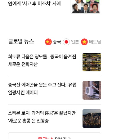
연예계 '사고 후 미조치' 사례
글로벌 뉴스
중국
일본
베트남
희토류 다음은 광모듈…중국이 움켜쥔
새로운 전략자산
중국산 에어콘을 웃돈 주고 산다...유럽
열광시킨 메이디
스티븐 로치 '과거의 홍콩'은 끝났지만
'새로운 홍콩'은 진행중