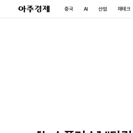
아
중국
AI
산업
재테크
주
경
제