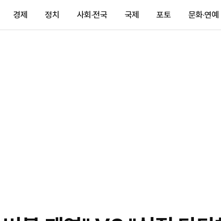
경제
정치
사회·전국
국제
포토
문화·연예