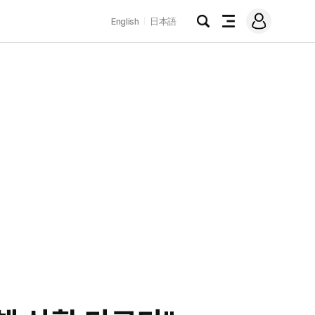
로
English
日本語
그
검
전
인
색
체
메
뉴