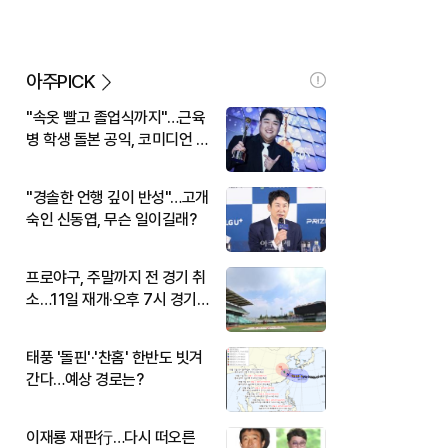
아주PICK
"속옷 빨고 졸업식까지"…근육
병 학생 돌본 공익, 코미디언 김
규원이었다
"경솔한 언행 깊이 반성"…고개
숙인 신동엽, 무슨 일이길래?
프로야구, 주말까지 전 경기 취
소…11일 재개·오후 7시 경기
시작
태풍 '돌핀'·'찬홈' 한반도 빗겨
간다…예상 경로는?
이재룡 재판行…다시 떠오른