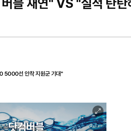
 버블 재연" VS "실적 탄탄
0 5000선 안착 지원군 기대"
이
미
지