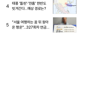
태풍 '돌핀'·'찬홈' 한반도
4
빗겨간다…예상 경로는?
"서울 여행하는 꿈 뒤 찾아
5
온 행운"…327회차 연금
복권720+ 당첨번호조회
주목