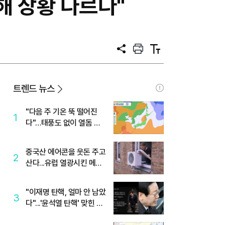
해 상황 다르다"
공
프
텍
유
린
스
트
트
크
기
트렌드 뉴스
"다음 주 기온 뚝 떨어진
1
다"…태풍도 없이 열돔 박
살 낸 '이것'
중국산 에어콘을 웃돈 주고
2
산다...유럽 열광시킨 메이
디
"이재명 탄핵, 얼마 안 남았
3
다"...'윤석열 탄핵' 맞힌 무
당, '성지글' 등장