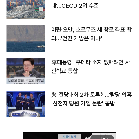
대'…OECD 2위 수준
이란·오만, 호르무즈 새 항로 좌표 합
의…"전면 개방은 아냐"
李대통령 "쿠데타 소지 없애려면 사
관학교 통합"
與 전당대회 2차 토론회…'탈당 의혹
·신천지 당원 가입 논란' 공방