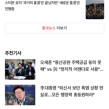
스티븐 로치 '과거의 홍콩'은 끝났지만 '새로운 홍콩'은
진행중
중국뉴스
더보기
추천기사
오세훈 "용산공원 주택공급 동의 못
해" vs 與 "정치적 어젠다로 사용"
맞불
李대통령 "외신서 보던 폭염 상황 현
실로…모든 행정력 총동원하라"