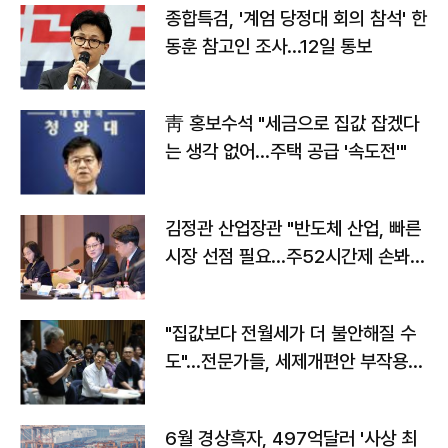
종합특검, '계엄 당정대 회의 참석' 한
동훈 참고인 조사...12일 통보
靑 홍보수석 "세금으로 집값 잡겠다
는 생각 없어…주택 공급 '속도전'"
김정관 산업장관 "반도체 산업, 빠른
시장 선점 필요…주52시간제 손봐
야"
"집값보다 전월세가 더 불안해질 수
도"…전문가들, 세제개편안 부작용
우려
6월 경상흑자, 497억달러 '사상 최