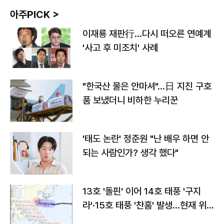
아주PICK >
이재룡 재판行…다시 떠오른 연예계
'사고 후 미조치' 사례
"한국산 물은 안마셔"…日 지진 구호
품 보냈더니 비하한 누리꾼
'태도 논란' 정준원 "난 배우 하면 안
되는 사람인가? 생각 했다"
13호 '돌핀' 이어 14호 태풍 '구지
라'·15호 태풍 '찬홈' 발생…현재 위
치와 이동경로는?