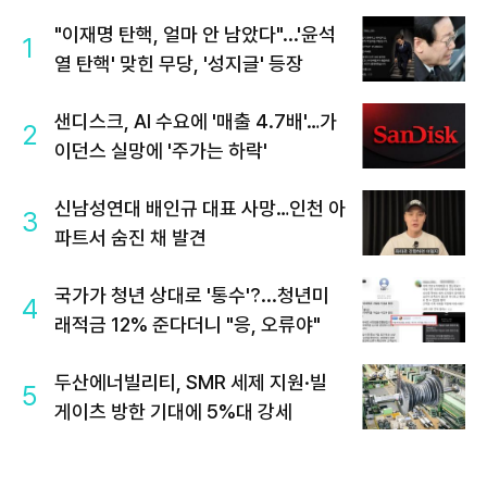
"이재명 탄핵, 얼마 안 남았다"...'윤석
1
열 탄핵' 맞힌 무당, '성지글' 등장
샌디스크, AI 수요에 '매출 4.7배'…가
2
이던스 실망에 '주가는 하락'
신남성연대 배인규 대표 사망…인천 아
3
파트서 숨진 채 발견
국가가 청년 상대로 '통수'?...청년미
4
래적금 12% 준다더니 "응, 오류야"
두산에너빌리티, SMR 세제 지원·빌
5
게이츠 방한 기대에 5%대 강세