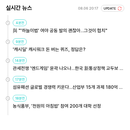
실시간 뉴스
08.06 20:17
UPDATE
4분전
與 "'하늘이법' 여야 공동 발의 괜찮아…그것이 협치"
9분전
'캐시딜' 캐시워크 돈 버는 퀴즈, 정답은?
14분전
관세전쟁 '엔드게임' 윤곽 나오나…한국 新통상정책 교두보 활
용해야
17분전
섬유패션 글로벌 경쟁력 키운다…산업부 15개 과제 180억 지
원
18분전
농식품부, '천원의 아침밥' 참여 200개 대학 선정