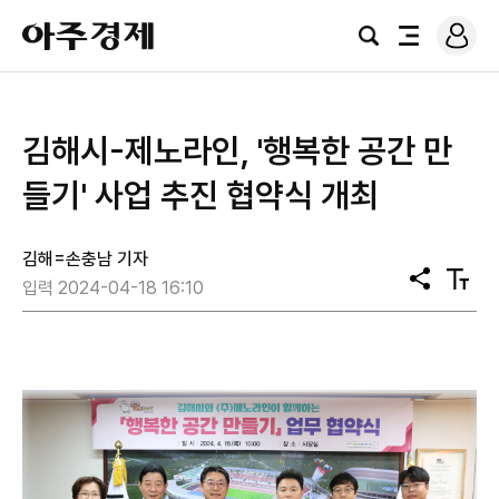
로
아
그
검
전
주
인
색
체
경
메
제
뉴
김해시-제노라인, '행복한 공간 만
들기' 사업 추진 협약식 개최
김해=손충남 기자
공
텍
입력 2024-04-18 16:10
유
스
트
크
기