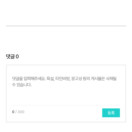
댓글
0
0
/ 300
등록