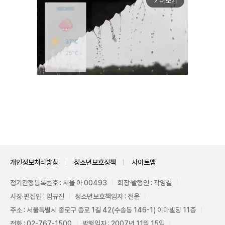
더보기
arrow_forward_ios
Unmute
개인정보처리방침
청소년보호정책
사이트맵
정기간행등록번호 : 서울 아 00493
회장·발행인 : 곽영길
사장·편집인 : 임규진
청소년보호책임자 : 전운
주소 : 서울특별시 종로구 종로 1길 42(수송동 146-1) 이마빌딩 11층
전화 : 02-767-1500
발행일자 : 2007년 11월 15일