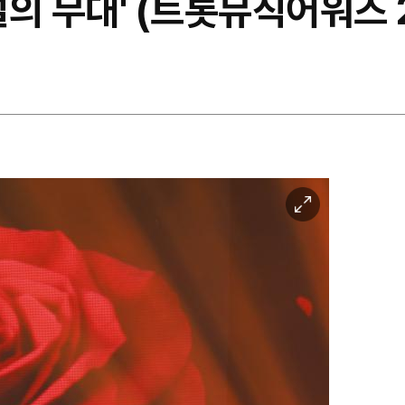
설의 무대' (트롯뮤직어워즈 
이
미
지
확
대