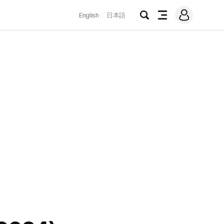
로
English
日本語
그
검
전
인
색
체
메
뉴