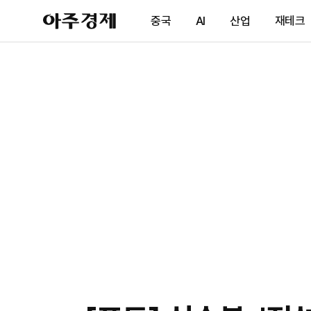
아
중국
AI
산업
재테크
주
경
제