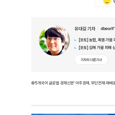
유대길 기자
dbeorl
[포토] 농협, 폭염·가
[포토] 김해 가뭄 피해
기자의 다른기사
©'5개국어 글로벌 경제신문' 아주경제. 무단전재·재배