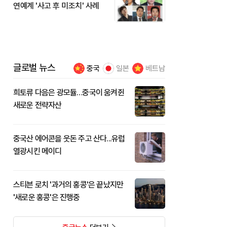
연예계 '사고 후 미조치' 사례
글로벌 뉴스
중국
일본
베트남
희토류 다음은 광모듈…중국이 움켜쥔
새로운 전략자산
중국산 에어콘을 웃돈 주고 산다...유럽
열광시킨 메이디
스티븐 로치 '과거의 홍콩'은 끝났지만
'새로운 홍콩'은 진행중