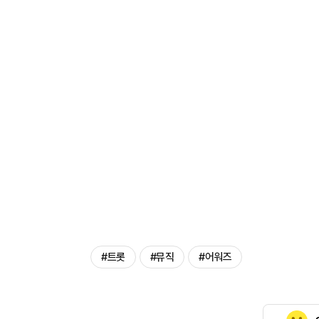
#트롯
#뮤직
#어워즈