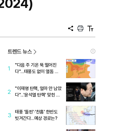
2024)
공
프
텍
유
린
스
트
트
크
기
트렌드 뉴스
"다음 주 기온 뚝 떨어진
1
다"…태풍도 없이 열돔 박
살 낸 '이것'
"이재명 탄핵, 얼마 안 남았
2
다"...'윤석열 탄핵' 맞힌 무
당, '성지글' 등장
태풍 '돌핀'·'찬홈' 한반도
3
빗겨간다…예상 경로는?