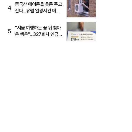
중국산 에어콘을 웃돈 주고
4
산다...유럽 열광시킨 메이
디
"서울 여행하는 꿈 뒤 찾아
5
온 행운"…327회차 연금
복권720+ 당첨번호조회
주목