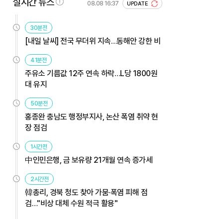
실시간 뉴스
08.08 16:37
UPDATE
30분전
[내일 날씨] 전국 무더위 지속…동해안 강한 비
41분전
주유소 기름값 12주 연속 하락…L당 1800원
대 유지
50분전
홍종완 충남도 행정부지사, 논산 폭염 취약 현
장 점검
1시간전
中인민은행, 금 보유량 21개월 연속 증가세
2시간전
韓총리, 경북 청도 찾아 가뭄·폭염 피해 점
검…"비상 대체 수원 적극 활용"