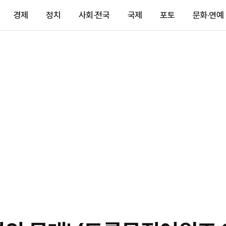
경제
정치
사회·전국
국제
포토
문화·연예