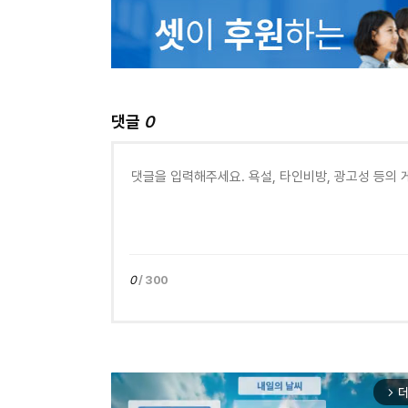
댓글
0
0
/ 300
더
arrow_forward_ios