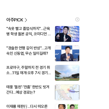
아주PICK
"속옷 빨고 졸업식까지"…근육
병 학생 돌본 공익, 코미디언 김
규원이었다
"경솔한 언행 깊이 반성"…고개
숙인 신동엽, 무슨 일이길래?
프로야구, 주말까지 전 경기 취
소…11일 재개·오후 7시 경기
시작
태풍 '돌핀'·'찬홈' 한반도 빗겨
간다…예상 경로는?
이재룡 재판行…다시 떠오른