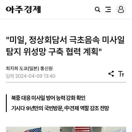
로
아
그
검
전
주
인
색
체
경
메
제
뉴
"미일, 정상회담서 극초음속 미사일
탐지 위성망 구축 협력 계획"
최지희 도쿄(일본) 통신원
공
텍
입력 2024-04-09 13:40
유
스
트
크
기
북중 대응 미사일 방어 능력 강화 확인
기시다 9년만의 국빈방문, 中견제 역할 강조 전망