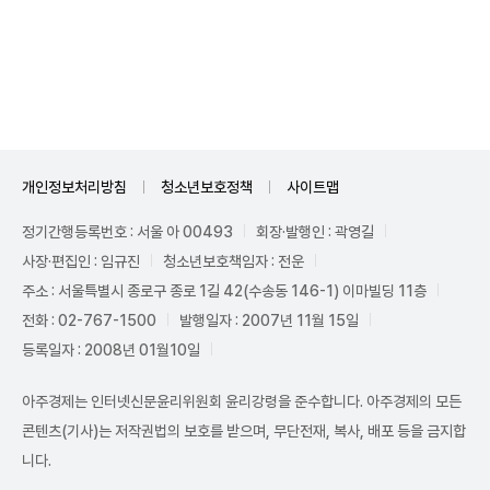
Unmute
개인정보처리방침
청소년보호정책
사이트맵
정기간행등록번호 : 서울 아 00493
회장·발행인 : 곽영길
사장·편집인 : 임규진
청소년보호책임자 : 전운
주소 : 서울특별시 종로구 종로 1길 42(수송동 146-1) 이마빌딩 11층
전화 : 02-767-1500
발행일자 : 2007년 11월 15일
등록일자 : 2008년 01월10일
아주경제는 인터넷신문윤리위원회 윤리강령을 준수합니다. 아주경제의 모든
콘텐츠(기사)는 저작권법의 보호를 받으며, 무단전재, 복사, 배포 등을 금지합
니다.