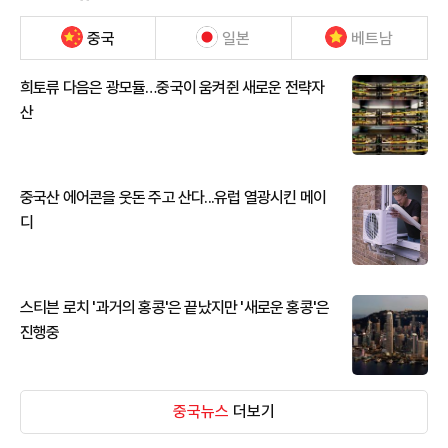
중국
일본
베트남
희토류 다음은 광모듈…중국이 움켜쥔 새로운 전략자
산
중국산 에어콘을 웃돈 주고 산다...유럽 열광시킨 메이
디
스티븐 로치 '과거의 홍콩'은 끝났지만 '새로운 홍콩'은
진행중
중국뉴스
더보기