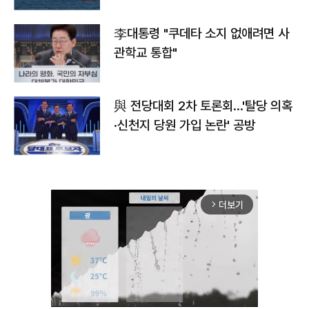
李대통령 "쿠데타 소지 없애려면 사
관학교 통합"
與 전당대회 2차 토론회…'탈당 의혹
·신천지 당원 가입 논란' 공방
더보기
arrow_forward_ios