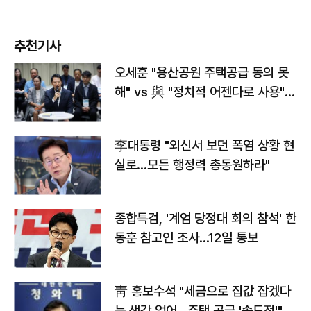
추천기사
오세훈 "용산공원 주택공급 동의 못
해" vs 與 "정치적 어젠다로 사용"
맞불
李대통령 "외신서 보던 폭염 상황 현
실로…모든 행정력 총동원하라"
종합특검, '계엄 당정대 회의 참석' 한
동훈 참고인 조사...12일 통보
靑 홍보수석 "세금으로 집값 잡겠다
는 생각 없어…주택 공급 '속도전'"