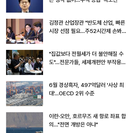
김정관 산업장관 "반도체 산업, 빠른
시장 선점 필요…주52시간제 손봐
야"
"집값보다 전월세가 더 불안해질 수
도"…전문가들, 세제개편안 부작용
우려
6월 경상흑자, 497억달러 '사상 최
대'…OECD 2위 수준
이란·오만, 호르무즈 새 항로 좌표 합
의…"전면 개방은 아냐"