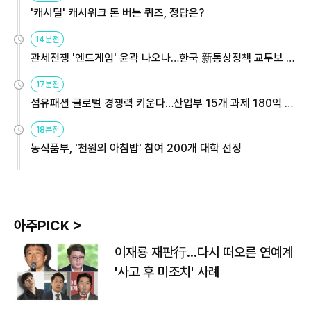
'캐시딜' 캐시워크 돈 버는 퀴즈, 정답은?
14분전
관세전쟁 '엔드게임' 윤곽 나오나…한국 新통상정책 교두보 활
용해야
17분전
섬유패션 글로벌 경쟁력 키운다…산업부 15개 과제 180억 지
원
18분전
농식품부, '천원의 아침밥' 참여 200개 대학 선정
아주PICK >
이재룡 재판行…다시 떠오른 연예계
'사고 후 미조치' 사례