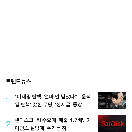
트렌드뉴스
"이재명 탄핵, 얼마 안 남았다"...'윤석
1
열 탄핵' 맞힌 무당, '성지글' 등장
샌디스크, AI 수요에 '매출 4.7배'…가
2
이던스 실망에 '주가는 하락'