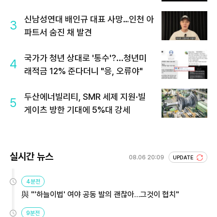
신남성연대 배인규 대표 사망…인천 아
3
파트서 숨진 채 발견
국가가 청년 상대로 '통수'?...청년미
4
래적금 12% 준다더니 "응, 오류야"
두산에너빌리티, SMR 세제 지원·빌
5
게이츠 방한 기대에 5%대 강세
실시간 뉴스
08.06 20:09
UPDATE
4분전
與 "'하늘이법' 여야 공동 발의 괜찮아…그것이 협치"
9분전