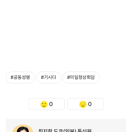
#공동성명
#기시다
#미일정상회담
0
0
최지희 도쿄(일본) 통신원