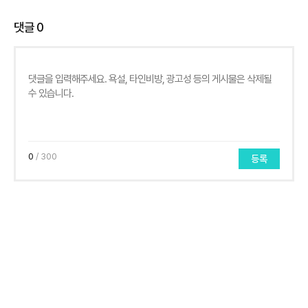
댓글
0
0
/ 300
등록