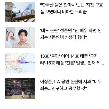
"한국산 물은 안마셔"…日 지진 구호
품 보냈더니 비하한 누리꾼
'태도 논란' 정준원 "난 배우 하면 안
되는 사람인가? 생각 했다"
13호 '돌핀' 이어 14호 태풍 '구지
라'·15호 태풍 '찬홈' 발생…현재 위
치와 이동경로는?
이상준, LA 공연 논란에 사과 "너무
죄송…연구하고 공부할 것"