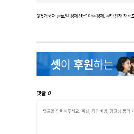
©'5개국어 글로벌 경제신문' 아주경제. 무단전재·재배
댓글
0