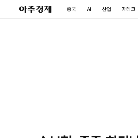
아
중국
AI
산업
재테크
주
경
제