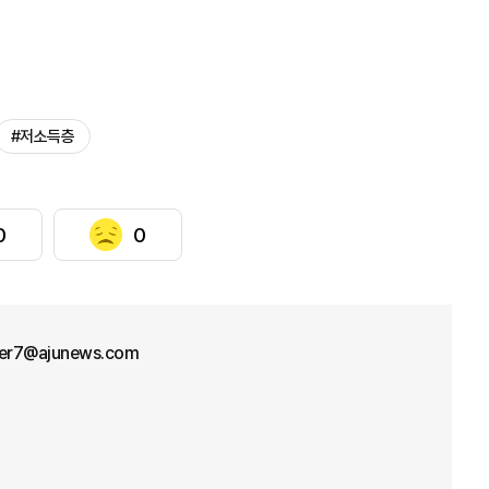
#저소득층
0
0
cer7@ajunews.com