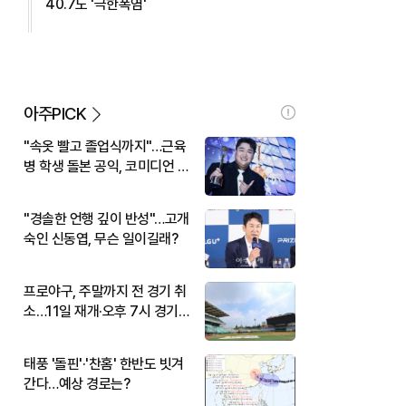
40.7도 '극한폭염'
아주PICK
"속옷 빨고 졸업식까지"…근육
병 학생 돌본 공익, 코미디언 김
규원이었다
"경솔한 언행 깊이 반성"…고개
숙인 신동엽, 무슨 일이길래?
프로야구, 주말까지 전 경기 취
소…11일 재개·오후 7시 경기
시작
태풍 '돌핀'·'찬홈' 한반도 빗겨
간다…예상 경로는?