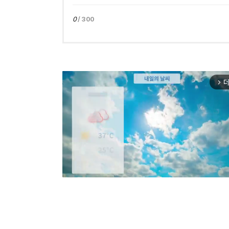
0
/ 300
더
arrow_forward_ios
Mut