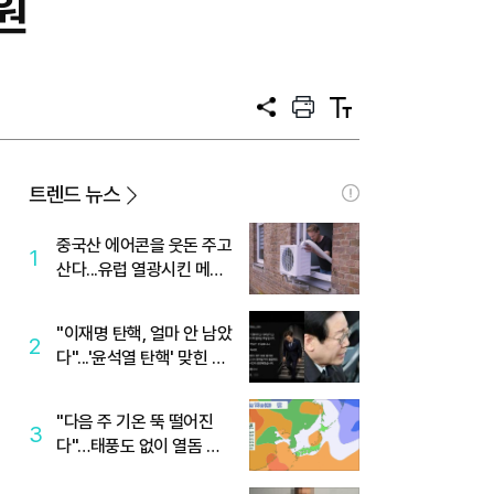
원
공
프
텍
유
린
스
트
트
크
기
트렌드 뉴스
중국산 에어콘을 웃돈 주고
1
산다...유럽 열광시킨 메이
디
"이재명 탄핵, 얼마 안 남았
2
다"...'윤석열 탄핵' 맞힌 무
당, '성지글' 등장
"다음 주 기온 뚝 떨어진
3
다"…태풍도 없이 열돔 박
살 낸 '이것'