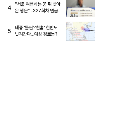
"서울 여행하는 꿈 뒤 찾아
4
온 행운"…327회차 연금
복권720+ 당첨번호조회
주목
태풍 '돌핀'·'찬홈' 한반도
5
빗겨간다…예상 경로는?