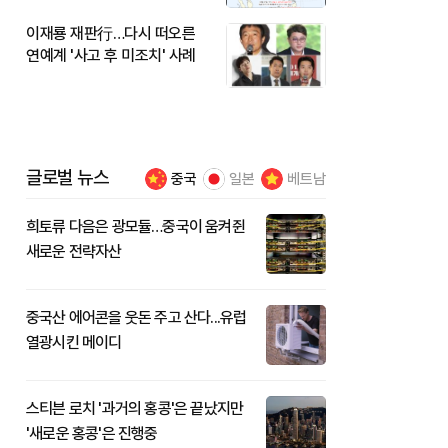
이재룡 재판行…다시 떠오른
연예계 '사고 후 미조치' 사례
글로벌 뉴스
중국
일본
베트남
희토류 다음은 광모듈…중국이 움켜쥔
새로운 전략자산
중국산 에어콘을 웃돈 주고 산다...유럽
열광시킨 메이디
스티븐 로치 '과거의 홍콩'은 끝났지만
'새로운 홍콩'은 진행중