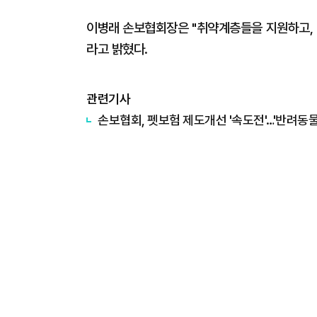
이병래 손보협회장은 "취약계층들을 지원하고, 
라고 밝혔다.
관련기사
손보협회, 펫보험 제도개선 '속도전'…'반려동