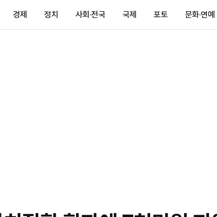
경제
정치
사회·전국
국제
포토
문화·연예