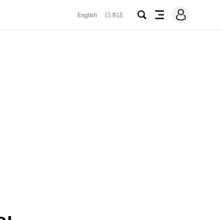
로
English
日本語
그
검
전
인
색
체
메
뉴