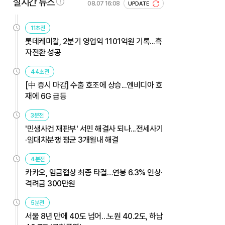
실시간 뉴스
08.07 16:08
UPDATE
11초전
롯데케미칼, 2분기 영업익 1101억원 기록...흑
자전환 성공
44초전
[中 증시 마감] 수출 호조에 상승...엔비디아 호
재에 6G 급등
3분전
'민생사건 재판부' 서민 해결사 되나...전세사기
·임대차분쟁 평균 3개월내 해결
4분전
카카오, 임금협상 최종 타결…연봉 6.3% 인상·
격려금 300만원
5분전
서울 8년 만에 40도 넘어…노원 40.2도, 하남