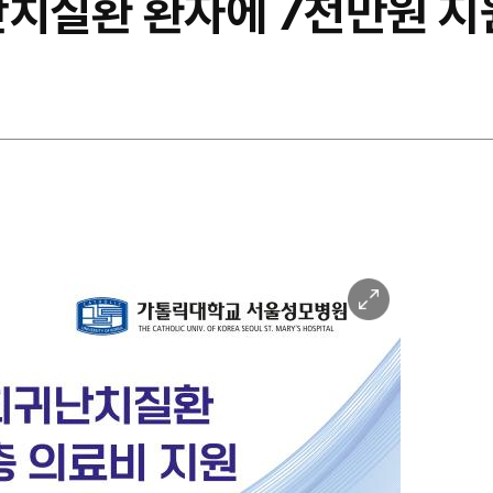
난치질환 환자에 7천만원 지
이
미
지
확
대