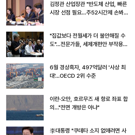
김정관 산업장관 "반도체 산업, 빠른
시장 선점 필요…주52시간제 손봐
야"
"집값보다 전월세가 더 불안해질 수
도"…전문가들, 세제개편안 부작용
우려
6월 경상흑자, 497억달러 '사상 최
대'…OECD 2위 수준
이란·오만, 호르무즈 새 항로 좌표 합
의…"전면 개방은 아냐"
李대통령 "쿠데타 소지 없애려면 사