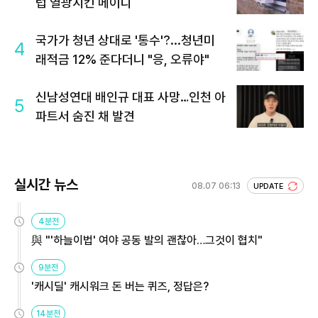
럽 열광시킨 메이디
국가가 청년 상대로 '통수'?...청년미
4
래적금 12% 준다더니 "응, 오류야"
신남성연대 배인규 대표 사망…인천 아
5
파트서 숨진 채 발견
실시간 뉴스
08.07 06:13
UPDATE
4분전
與 "'하늘이법' 여야 공동 발의 괜찮아…그것이 협치"
9분전
'캐시딜' 캐시워크 돈 버는 퀴즈, 정답은?
14분전