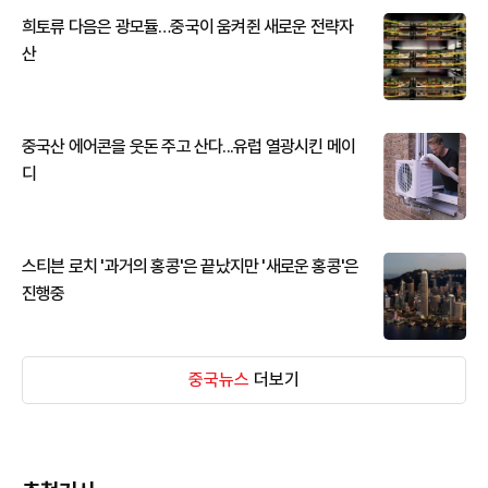
희토류 다음은 광모듈…중국이 움켜쥔 새로운 전략자
산
중국산 에어콘을 웃돈 주고 산다...유럽 열광시킨 메이
디
스티븐 로치 '과거의 홍콩'은 끝났지만 '새로운 홍콩'은
진행중
중국뉴스
더보기