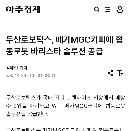
로
아
그
검
전
주
인
색
체
경
메
제
뉴
두산로보틱스, 메가MGC커피에 협
동로봇 바리스타 솔루션 공급
김혜란 기자
공
텍
입력 2024-04-08 09:01
유
스
트
크
기
두산로보틱스가 국내 커피 프랜차이즈 시장에서 매장
수 2위를 차지하고 있는 메가MGC커피에 협동로봇
솔루션을 공급한다.
두산로보틱스는 메가MGC커피에 특화된 협동로봇 바