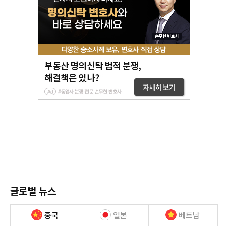
글로벌 뉴스
중국
일본
베트남