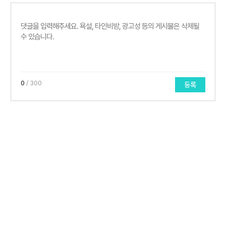
0
/ 300
등록