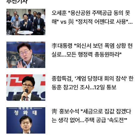
추천기사
오세훈 "용산공원 주택공급 동의 못
해" vs 與 "정치적 어젠다로 사용"
맞불
李대통령 "외신서 보던 폭염 상황 현
실로…모든 행정력 총동원하라"
종합특검, '계엄 당정대 회의 참석' 한
동훈 참고인 조사...12일 통보
靑 홍보수석 "세금으로 집값 잡겠다
는 생각 없어…주택 공급 '속도전'"