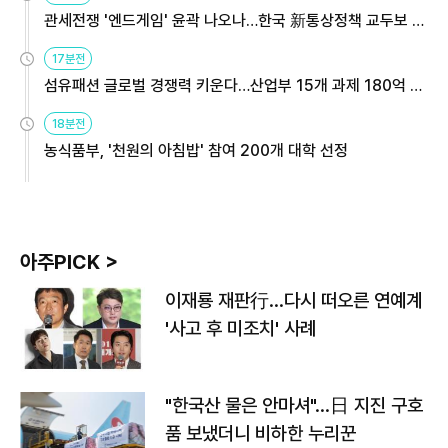
관세전쟁 '엔드게임' 윤곽 나오나…한국 新통상정책 교두보 활
용해야
17분전
섬유패션 글로벌 경쟁력 키운다…산업부 15개 과제 180억 지
원
18분전
농식품부, '천원의 아침밥' 참여 200개 대학 선정
아주PICK >
이재룡 재판行…다시 떠오른 연예계
'사고 후 미조치' 사례
"한국산 물은 안마셔"…日 지진 구호
품 보냈더니 비하한 누리꾼