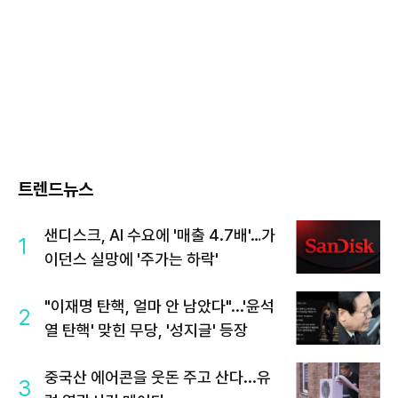
트렌드뉴스
샌디스크, AI 수요에 '매출 4.7배'…가
1
이던스 실망에 '주가는 하락'
"이재명 탄핵, 얼마 안 남았다"...'윤석
2
열 탄핵' 맞힌 무당, '성지글' 등장
중국산 에어콘을 웃돈 주고 산다...유
3