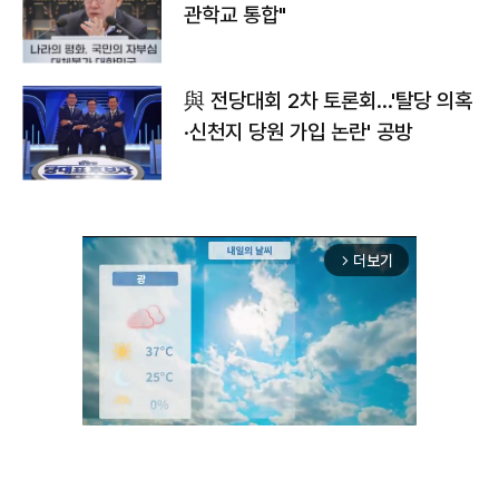
관학교 통합"
與 전당대회 2차 토론회…'탈당 의혹
·신천지 당원 가입 논란' 공방
더보기
arrow_forward_ios
Unmute