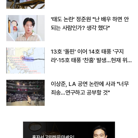
'태도 논란' 정준원 "난 배우 하면 안
되는 사람인가? 생각 했다"
13호 '돌핀' 이어 14호 태풍 '구지
라'·15호 태풍 '찬홈' 발생…현재 위
치와 이동경로는?
이상준, LA 공연 논란에 사과 "너무
죄송…연구하고 공부할 것"