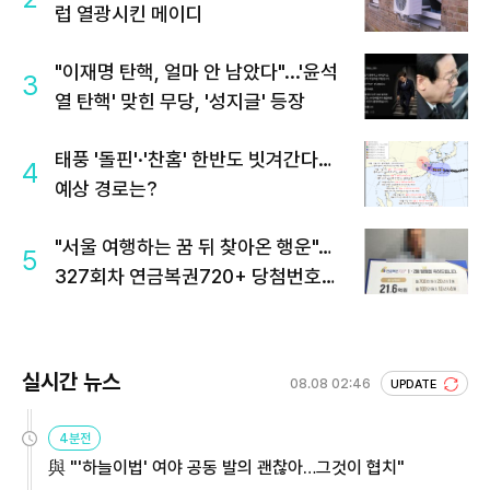
럽 열광시킨 메이디
"이재명 탄핵, 얼마 안 남았다"...'윤석
3
열 탄핵' 맞힌 무당, '성지글' 등장
태풍 '돌핀'·'찬홈' 한반도 빗겨간다…
4
예상 경로는?
"서울 여행하는 꿈 뒤 찾아온 행운"…
5
327회차 연금복권720+ 당첨번호조
회 주목
실시간 뉴스
08.08 02:46
UPDATE
4분전
與 "'하늘이법' 여야 공동 발의 괜찮아…그것이 협치"