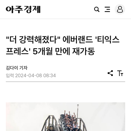
로
아
그
검
전
주
인
색
체
경
메
제
뉴
"더 강력해졌다" 에버랜드 '티익스
프레스' 5개월 만에 재가동
김다이 기자
공
텍
입력 2024-04-08 08:34
유
스
트
크
기