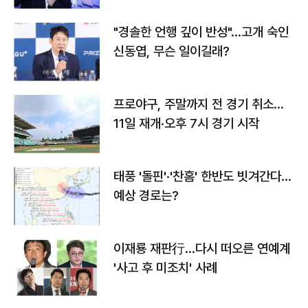
"경솔한 언행 깊이 반성"…고개 숙인
신동엽, 무슨 일이길래?
프로야구, 주말까지 전 경기 취소…
11일 재개·오후 7시 경기 시작
태풍 '돌핀'·'찬홈' 한반도 빗겨간다…
예상 경로는?
이재룡 재판行…다시 떠오른 연예계
'사고 후 미조치' 사례