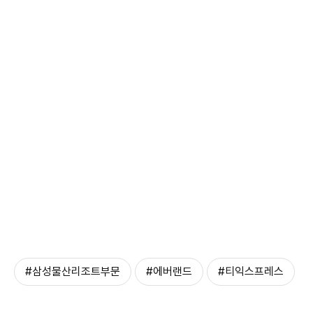
#삼성물산리조트부문
#에버랜드
#티익스프레스