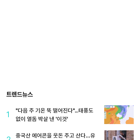
트렌드뉴스
"다음 주 기온 뚝 떨어진다"…태풍도
1
없이 열돔 박살 낸 '이것'
중국산 에어콘을 웃돈 주고 산다...유
2