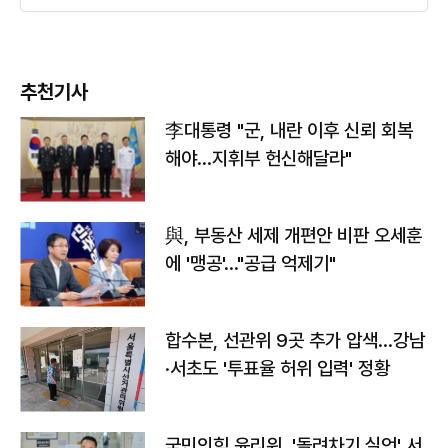
추천기사
李대통령 "군, 내란 이후 신뢰 회복
해야…지휘부 헌신해달라"
與, 부동산 세제 개편안 비판 오세훈
에 '맹공'…"공급 억제기"
합수본, 선관위 9곳 추가 압색…강남
·서초도 '투표율 허위 입력' 정황
국민의힘 윤리위, '돌려차기 실언' 서