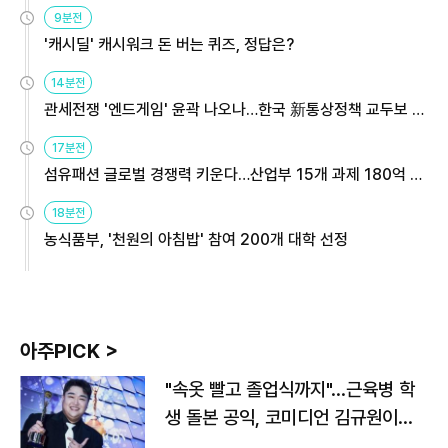
9분전
'캐시딜' 캐시워크 돈 버는 퀴즈, 정답은?
14분전
관세전쟁 '엔드게임' 윤곽 나오나…한국 新통상정책 교두보 활
용해야
17분전
섬유패션 글로벌 경쟁력 키운다…산업부 15개 과제 180억 지
원
18분전
농식품부, '천원의 아침밥' 참여 200개 대학 선정
아주PICK >
"속옷 빨고 졸업식까지"…근육병 학
생 돌본 공익, 코미디언 김규원이었
다