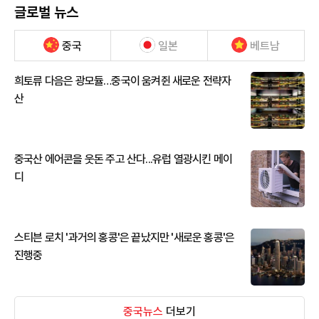
글로벌 뉴스
중국
일본
베트남
희토류 다음은 광모듈…중국이 움켜쥔 새로운 전략자
산
중국산 에어콘을 웃돈 주고 산다...유럽 열광시킨 메이
디
스티븐 로치 '과거의 홍콩'은 끝났지만 '새로운 홍콩'은
진행중
중국뉴스
더보기