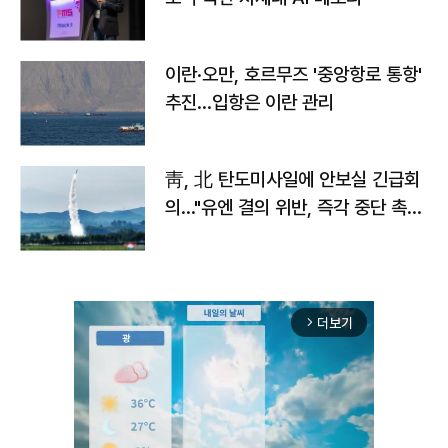
이란·오만, 호르무즈 '중앙항로 통항'
추진…입항은 이란 관리
靑, 北 탄도미사일에 안보실 긴급회
의…"유엔 결의 위반, 즉각 중단 촉
구"
더보기
arrow_forward_ios