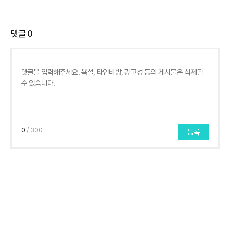
댓글
0
0
/ 300
등록