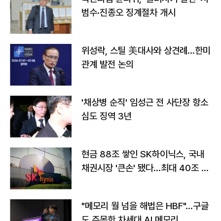
범수·진종오 징계절차 개시
위성락, 스틸 美대사와 상견례…한미
관계 발전 논의
'채상병 순직' 임성근 전 사단장 항소
심도 징역 3년
현금 88조 쌓인 SK하이닉스, 국내
채권시장 '큰손' 됐다…최대 40조 투
자
"메모리 월 넘을 해법은 HBF"…구글
도 주목한 차세대 AI 메모리