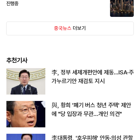
진행중
중국뉴스
더보기
추천기사
李, 정부 세제개편안에 제동…ISA·주
가누르기안 재검토 지시
與, 황희 '폐기 버스 청년 주택' 제안
에 "당 입장과 무관…개인 의견"
李대통령, '호우피해' 안동·의성 관할