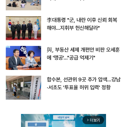
李대통령 "군, 내란 이후 신뢰 회복
해야…지휘부 헌신해달라"
與, 부동산 세제 개편안 비판 오세훈
에 '맹공'…"공급 억제기"
합수본, 선관위 9곳 추가 압색…강남
·서초도 '투표율 허위 입력' 정황
더보기
arrow_forward_ios