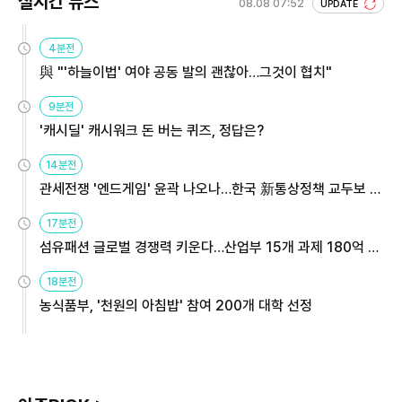
실시간 뉴스
08.08 07:52
UPDATE
4분전
與 "'하늘이법' 여야 공동 발의 괜찮아…그것이 협치"
9분전
'캐시딜' 캐시워크 돈 버는 퀴즈, 정답은?
14분전
관세전쟁 '엔드게임' 윤곽 나오나…한국 新통상정책 교두보 활
용해야
17분전
섬유패션 글로벌 경쟁력 키운다…산업부 15개 과제 180억 지
원
18분전
농식품부, '천원의 아침밥' 참여 200개 대학 선정