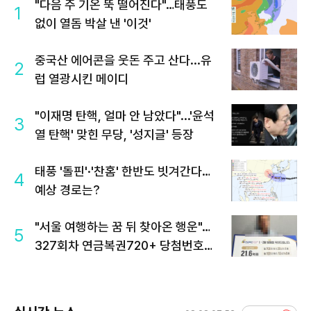
"다음 주 기온 뚝 떨어진다"…태풍도
1
없이 열돔 박살 낸 '이것'
중국산 에어콘을 웃돈 주고 산다...유
2
럽 열광시킨 메이디
"이재명 탄핵, 얼마 안 남았다"...'윤석
3
열 탄핵' 맞힌 무당, '성지글' 등장
태풍 '돌핀'·'찬홈' 한반도 빗겨간다…
4
예상 경로는?
"서울 여행하는 꿈 뒤 찾아온 행운"…
5
327회차 연금복권720+ 당첨번호조
회 주목