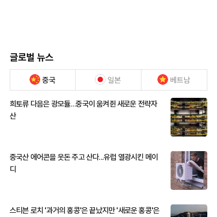
글로벌 뉴스
중국
일본
베트남
희토류 다음은 광모듈…중국이 움켜쥔 새로운 전략자
산
중국산 에어콘을 웃돈 주고 산다...유럽 열광시킨 메이
디
스티븐 로치 '과거의 홍콩'은 끝났지만 '새로운 홍콩'은