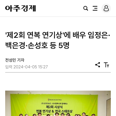
로
아
그
검
전
주
인
색
체
경
메
제
뉴
'제2회 연복 연기상'에 배우 임정은·
백은경·손성호 등 5명
전성민 기자
공
텍
입력 2024-04-05 15:27
유
스
트
크
기