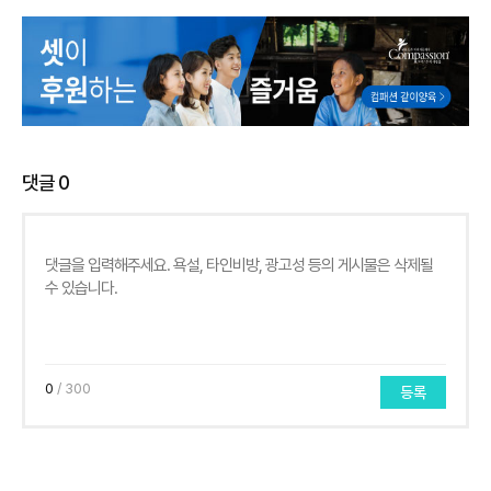
댓글
0
0
/ 300
등록