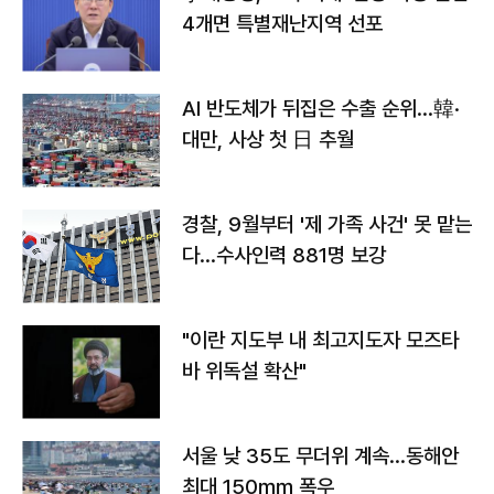
4개면 특별재난지역 선포
AI 반도체가 뒤집은 수출 순위…韓·
대만, 사상 첫 日 추월
경찰, 9월부터 '제 가족 사건' 못 맡는
다…수사인력 881명 보강
"이란 지도부 내 최고지도자 모즈타
바 위독설 확산"
서울 낮 35도 무더위 계속…동해안
최대 150㎜ 폭우