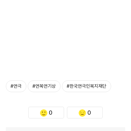
#연극
#연복연기상
#한국연극인복지재단
0
0