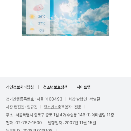
Unmute
개인정보처리방침
청소년보호정책
사이트맵
정기간행등록번호 : 서울 아 00493
회장·발행인 : 곽영길
사장·편집인 : 임규진
청소년보호책임자 : 전운
주소 : 서울특별시 종로구 종로 1길 42(수송동 146-1) 이마빌딩 11층
전화 : 02-767-1500
발행일자 : 2007년 11월 15일
등록일자 : 2008년 01월10일