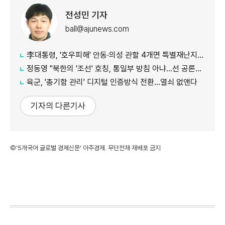
전성민 기자
ball@ajunews.com
李대통령, '호우피해' 안동·의성 관할 4개면 특별재난지역 선포
정동영 "북한의 '조선' 호칭, 통일부 방침 아냐...선 공론화 먼저"
육군, '총기함 관리' 디지털 인증방식 전환…열쇠 없앤다
기자의 다른기사
©'5개국어 글로벌 경제신문' 아주경제. 무단전재·재배포 금지