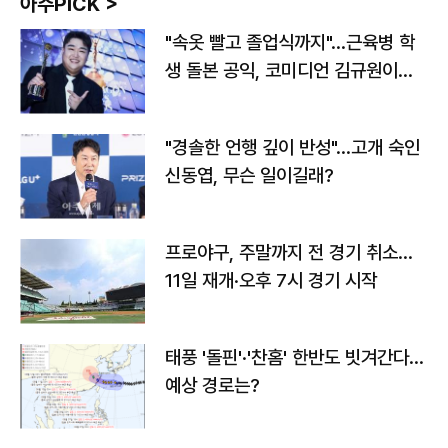
아주PICK >
"속옷 빨고 졸업식까지"…근육병 학
생 돌본 공익, 코미디언 김규원이었
다
"경솔한 언행 깊이 반성"…고개 숙인
신동엽, 무슨 일이길래?
프로야구, 주말까지 전 경기 취소…
11일 재개·오후 7시 경기 시작
태풍 '돌핀'·'찬홈' 한반도 빗겨간다…
예상 경로는?